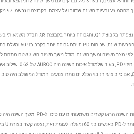
 לפי מצב השינה ומשך השינה. מודל משך השינה השיג שטח מתחת לעק
) של 0.59 עבור חיזוי PD, ב
יחיד העלה את ה-AUROC ל-0.64, אם כי ביצועי הניבוי הכלליים נותרו צנועים. המודל המשו
.