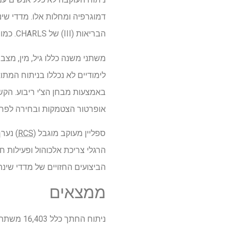
דמוגרפיה ומחלות אלו. מדדי שי
הבריאות (III) של CHARLS. כמו כן נאסף מידע על משתנים סוציו-דמוגרפיים וקשורים לבריאות.
משתני משנה כללו גיל, מין, מצב
אופרטור הצטמקות ובחירה לפחו
ספליין מעוקב מוגבל (
RCS
) נער
הביצועים החזויים של מדדי שינה עבור PD נקבעו באמצעות מודלים של רגרסיה לוגיסטית לאיכות השינה
ממצאים