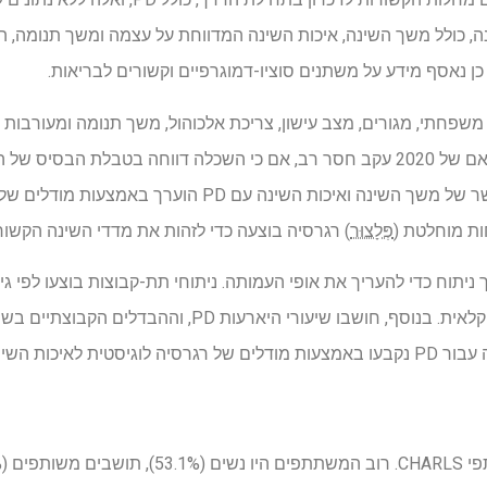
נה, כולל משך השינה, איכות השינה המדווחת על עצמה ומשך תנומה, 
 משפחתי, מגורים, מצב עישון, צריכת אלכוהול, משך תנומה ומעורבות
לימודיים לא נכללו בניתוח המתואם של 2020 עקב חסר רב, אם כי השכלה דווחה בטב
באמצעות מבחן הצ'י ריבוע. הקשר של משך השינה ואיכות השינה ע
ת מוחלטת (
פְּלָצוּר
) רגרסיה בוצעה כדי לזהות את מדדי השינה הקשורים
ך ניתוח כדי להעריך את אופי העמותה. ניתוחי תת-קבוצות בוצעו לפי גי
הרגלי צריכת אלכוהול ופעילות חקלאית. בנוסף, חושבו שיעורי היא
, משך השינה ושניהם.