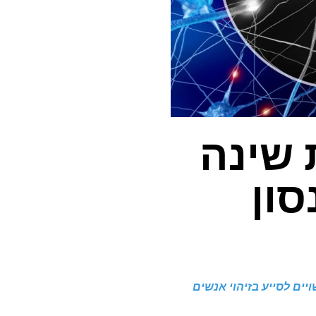
 שינה
סון
יים לסייע בזיהוי אנשים