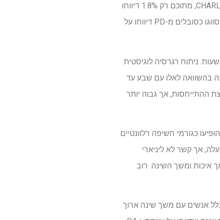
ולא שותים (63.4%). בסך הכל, 275 אנשים סווגו כסובלים מ-PD בהתבסס על מידע שמקורו בשאלון CHARLS, מתוכם רק 1.8% דיווחו
שישנים יותר מתשע שעות, בעוד 54.2% ישנו ארבע עד שבע שעות. יתרה מכך, 40.7% מהמשתתפים שסווגו כסובלים מ-PD דיווחו על
 עד שבע שעות (59.3%), ורק 3.5% ישנו יותר מתשע שעות. ניתוח רגרסיה לוגיסטית
ת שינה בהשוואה לאלו עם שבע עד
ינה לבין קבוצת ההתייחסות, אך גבוה יותר
איכות השינה היו קשורים באופן החזק ביותר ל-PD. גם גיל ומין הופיעו כגורמי חשיפה רלוונטיים
 RCS הראה קשר ליניארי מובהק בין משך השינה לבין הסיכון ל-PD אצל אנשים בני 60 ומעלה, אך קשר לא ליניארי
העוקבה כלל 8,624 משתתפים, מקובצים לארבע קטגוריות (Q1-Q4) על סמך איכות ומשך השינה. רוב
 Q1 כללה משתתפים עם משך שינה ≤ הממוצע אך ללא בעיות שינה שדווחו על עצמם; רבעון 2 כלל אנשים עם משך שינה ארוך