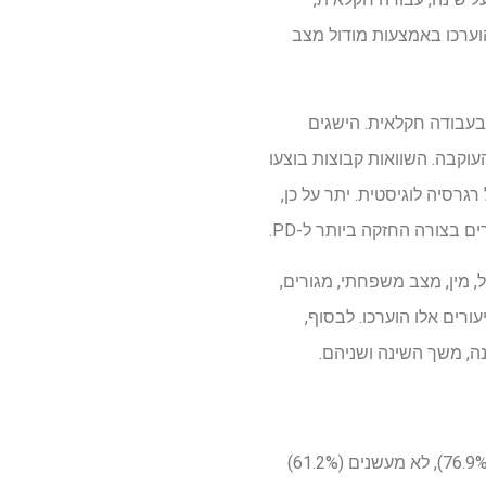
הוערכו באמצעות מודול מצב
 בעבודה חקלאית. הישגים
לת הבסיס של העוקבה. השוואות קבוצות בוצעו
ם PD הוערך באמצעות מודלים של רגרסיה לוגיסטית. יתר על כן,
 בצורה החזקה ביותר ל-PD.
ל, מין, מצב משפחתי, מגורים,
רעות PD, וההבדלים הקבוצתיים בשיעורים אלו הוערכו. לבסוף,
ניתוח החתך כלל 16,403 משתתפי CHARLS. רוב המשתתפים היו נשים (53.1%), תושבים משותפים (76.9%), לא מעשנים (61.2%)