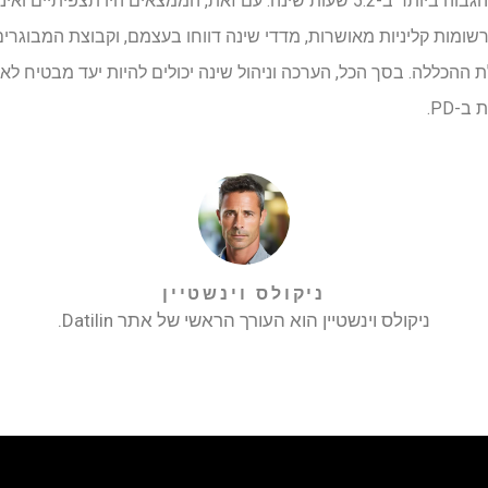
בקרב בני 60 ומעלה, עם הסיכון הגבוה ביותר ב-5.2 שעות שינה. עם זאת, הממצאים 
מרשומות קליניות מאושרות, מדדי שינה דווחו בעצמם, וקבוצת המבוגרי
ת ההכללה. בסך הכל, הערכה וניהול שינה יכולים להיות יעד מבטיח לא
-PD.
ניקולס וינשטיין
ניקולס וינשטיין הוא העורך הראשי של אתר Datilin.