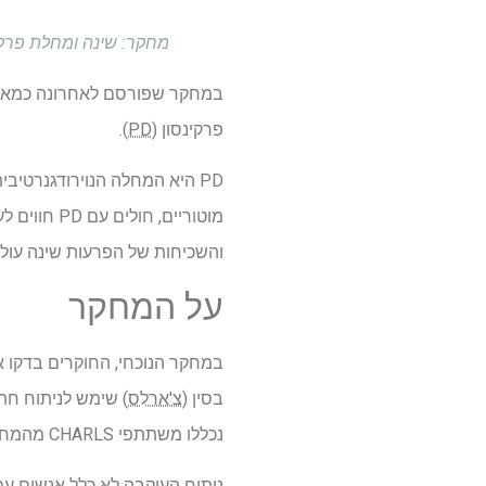
מחקר: שינה ומחלת פרקינסון: מחקר מבוסס א
במחקר שפורסם לאחרונה כמאמ
פרקינסון (
PD
).
PD היא המחלה הנוירודגנרטיבית השנייה בשכיחותה אחרי מחלת אלצהיימר (
והשכיחות של הפרעות שינה עולות ע
על המחקר
בסין (
צ'ארלס
נכללו משתתפי CHARLS מהמחזורים של 2011, 2013, 2015 ו-2020.