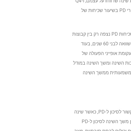
מהממוצע אך ללא בעיות שינה שדווחו על עצמם; רבעון 3 כלל נבדקים עם משך שינה ≤ הממוצע ובעיות שינה שדווחו על עצמם; ו-Q4
כללו את אלה עם משך שינה ארוך מהממוצע ובעיות השינה שדווחו על עצמם. בקבוצה זו נרשמו 97 מקרי PD בשיעור שכיחות של
השכיחות הנמוכה ביותר של PD נצפתה בקבוצת Q1, והגבוהה ביותר בקבוצת Q3. הבדל משמעותי בשכיחות PD נצפה רק בין קבוצות
Q1 ו- Q3. בקרב משתתפים עם הפרעות שינה, שכיחות PD הייתה גבוהה יותר בקרב בני 60 ומעלה בהשוואה לבני 60 שנים, בעוד
ומת אופייני הפעולה של
עוד שלמודל איכות השינה היה AUROC של 0.62. שילוב איכות השינה ומשך השינה במודל
לב היה טוב משמעותית ממשך השינה
לסיכום, גם משך השינה וגם איכות השינה הראו קשרים משמעותיים עם סיכון ל-PD. משך השינה היה קשור לסיכון ל-PD, כאשר שינה
ארוכה יותר קשורה לסיכון נמוך יותר ל-PD באנשים בני 60 ומעלה. לעומת זאת, נצפה קשר בצורת U בין משך השינה לסיכון ל-PD