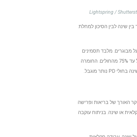
ין שינה לבין הסיכון למחלת
על מבוגרים. מלבד תסמינים
מוטוריים, חולים עם PD חווים לעתים קרובות תסמינים לא מוטוריים, כולל הפרעות שינה המשפיעות על עד 75% מהחולים. החומרה
ותר מוגבל.
דקו את הקשר בין שינה לבין הסיכון ל-PD. מערך הנתונים של 2020 של מחקר האורך של בריאות ופרישה
נתונים דמוגרפיים, עבודה חקלאית או שינה. בניתוח עוקבה
ן בתחילת הדרך, כולל PD, ואלה ללא נתונים על שינה, עבודה חקלאית,