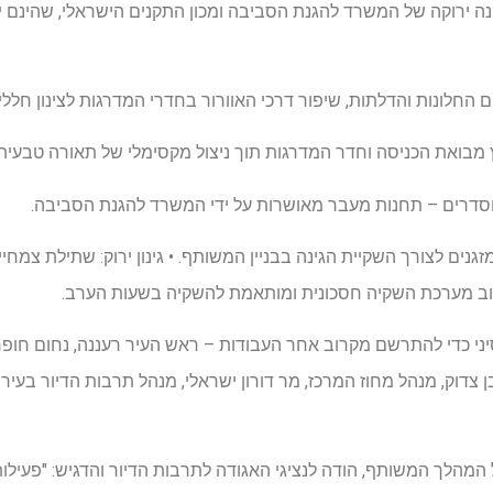
נה ירוקה של המשרד להגנת הסביבה ומכון התקנים הישראלי, שהינם י
ום החלונות והדלתות, שיפור דרכי האוורור בחדרי המדרגות לצינון חללי
מבואת הכניסה וחדר המדרגות תוך ניצול מקסימלי של תאורה טבעית
 מוסדרים – תחנות מעבר מאושרות על ידי המשרד להגנת הסביבה.
זגנים לצורך השקיית הגינה בבניין המשותף. • גינון ירוק: שתילת צמחי
וב מערכת השקיה חסכונית ומותאמת להשקיה בשעות הערב.
ני כדי להתרשם מקרוב אחר העבודות – ראש העיר רעננה, נחום חופרי, ס
צדוק, מנהל מחוז המרכז, מר דורון ישראלי, מנהל תרבות הדיור בעירייה,
 המהלך המשותף, הודה לנציגי האגודה לתרבות הדיור והדגיש: "פעילות 