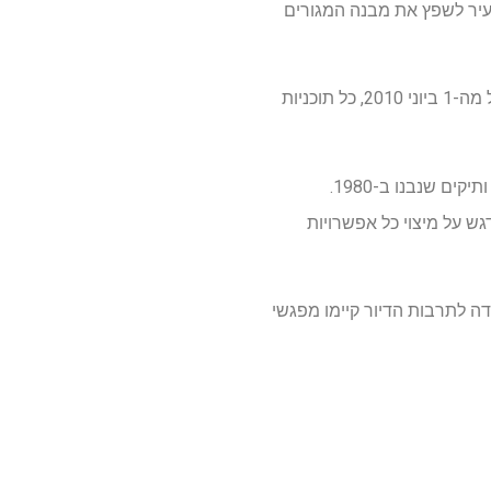
בעיר לשפץ את מבנה המגורים
יש להדגיש כי רעננה הייתה לעיר הראשונה בישראל אשר אימצה את התקן הישראלי לבנייה ירוקה והחל מה-1 ביוני 2010, כל תוכניות
החודש החלו כבר העבודות בשני הבניינים הראשונים בעיר, ברחובות הר סיני ועקיבא. מדובר בבניינים ותיקים שנבנו ב-1980.
גש על מיצוי כל אפשרויות
דה לתרבות הדיור קיימו מפגשי