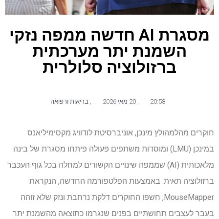
מסגרת AI חדשה ממפה נזקי
השמנת יתר מערכתית
ברזולוציה סלולרית
20:58
,
20 מאי 2026
,
בריאות ורפואה
חוקרים מהלמהולץ מינכן, אוניברסיטת לודוויג מקסימיליאנס
במינכן (LMU) ומוסדות משתפים פעולה פיתחו מסגרת של בינה
מלאכותית (AI) שממפה שינויים הקשורים למחלה בכל גוף העכבר
ברזולוציה תאית. באמצעות הפלטפורמה החדשה, הנקראת
MouseMapper, חשפו החוקרים דלקת נרחבת ונזק שלא זוהה
בעבר לעצבים תחושתיים בפנים שנגרמו כתוצאה מהשמנת יתר.