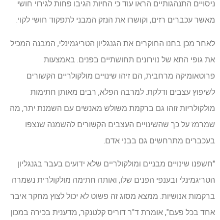
ניסויים התנהגותיים הראו עוד כי החיות הגיבו פחות לגירוי חושי
מאשר עכברים רזים, וקושרו את הנזק המבני לתפקוד חושי לקוי.
לאחר מכן בחנו החוקרים את הגנגליון הטריגמינלי, המבנה המכיל
את גופי התא של נוירונים תחושתיים בפנים. באמצעות
פרוטאומיקה מרחבית, הם זיהו שינויים מולקולריים הקשורים
לשיפוץ עצבים ודלקת. למרבה הפלא, רבים מאותן חתימות
מולקולריות זוהו גם ברקמת משולש מאנשים עם השמנת יתר, מה
שמרמז על כך שהשינויים העצבים הקשורים להשמנה שנצפו
בעכברים מתרחשים גם בבני אדם.
"חשפנו שינויים מבניים ומולקולריים שלא ידועים בעבר בגנגליון
הטריגמינלי ובענפי הפנים שלו, ואותה חתימה מולקולרית נשמרה
ברקמות אנושיות. ממצא מסוג זה פשוט לא יכול לצוץ מחקר איבר
אחד בכל פעם", אומרת ד"ר דוריס קלטנקר, מדענית בכירה במכון