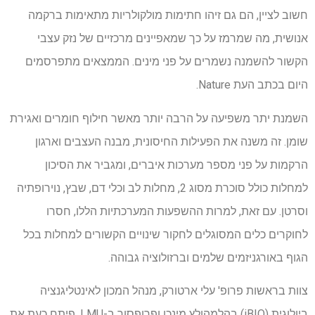
חשוב לציין, הם גם זיהו חתימות מולקולריות מתאימות ברקמה
אנושית, מה שמרמז על כך שמאפיינים מרכזיים של נזק עצבי
הקשור להשמנה נשמרים על פני מינים. הממצאים מתפרסמים
היום בכתב העת Nature.
השמנת יתר משפיעה על הרבה יותר מאשר חילוף חומרים ואגירת
שומן. זה משנה את הפעילות החיסונית, מבנה העצבים וארגון
הרקמות על פני מספר מערכות איברים, ומגביר את הסיכון
למחלות כולל סוכרת מסוג 2, מחלות לב וכלי דם, שבץ, נוירופתיה
וסרטן. עם זאת, למרות ההשפעות המערכתיות הללו, חסרו
לחוקרים כלים המסוגלים לחקור שינויים הקשורים למחלות בכל
הגוף באורגניזמים שלמים וברזולוציה גבוהה.
צוות בראשות פרופ' עלי ארטורק, מנהל המכון לאינטליגנציה
ביולוגית (iBIO) בהלמהולץ מינכן ופרופסור ב-LMU, פיתח כעת את