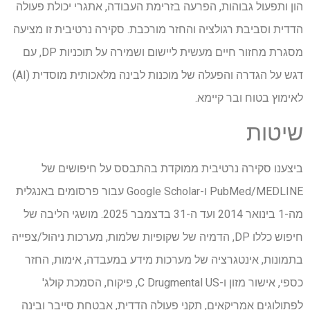
הון ותפעול גבוהות, הפרעה בזרימת העבודה, אתגרי יכולת פעולה
הדדית וסביבת רגולציה והחזר מורכבת. סקירה נרטיבית זו מציעה
מסגרת מחזור חיים מעשית ליישום ושמירה על תוכניות DP, עם
דגש על הגדרה והפעלה של מוכנות לבינה מלאכותית מוסדית (AI)
לאימוץ בטוח ובר קיימא.
שיטות
ביצענו סקירה נרטיבית ממוקדת בהתבסס על חיפושים של
PubMed/MEDLINE ו-Google Scholar עבור פרסומים באנגלית
מה-1 בינואר 2014 ועד ה-31 בדצמבר 2025. מושגי הליבה של
חיפוש כללו DP, הדמיה של שקופיות שלמות, מערכות ניהול/צפייה
בתמונות, אינטגרציה של מערכות מידע במעבדה, אימות, החזר
כספי, אישור מזון ו-C Drugmental US, פיקוח, הסמכת קולג'
לפתולוגים אמריקאים, תקני פעולה הדדית, אבטחת סייבר ובינה