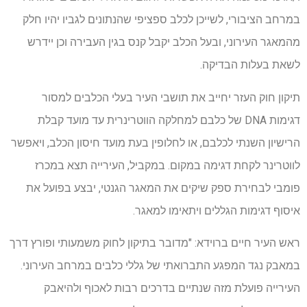
במרחב הציבורי, לשייכן לכלב ספציפי שהנתונים לגביו יהיו חלק
מהמאגר העירוני, ובעל הכלב יקבל קנס בגין העבירה וכן יידרש
לשאת בעלות הבדיקה.
תיקון חוק העזר יחייב את תושבי העיר בעלי הכלבים למסור
דגימות DNA של כלבם למחלקה הווטרינרית עד מועד קבלת
הרישיון השנתי לכלבם, או לחלופין בעת מועד חיסון הכלב, ויאפשר
לווטרינר לקחת דגימה במקום. במקביל, העירייה תצא במכרז
פומבי לבחירת ספק שיקים את המאגר הגנטי, יבצע בפועל את
איסוף דגימות הגללים ויתאימו למאגר.
ראש העיר חיים ברוידא: "מדובר בתיקון לחוק משמעותי ופורץ דרך
במאבק נגד המפגע התברואתי של גללי כלבים במרחב העירוני.
העירייה פועלת מזה שנתיים בדרכים רבות לאכוף ולהיאבק