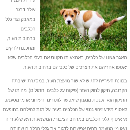
עיריית רעננה
עולה דרגה
במאבק נגד גללי
הכלבים
ברחובות העיר,
ומתכננת להקים
מאגר DNA של כלבים, באמצעותו תקנוס את בעלי הכלבים שלא
יאספו אחריהם את הצרכים של כלביהם ברחובות העיר.
בכוונת העירייה להגיש לאישור מועצת העיר, במסגרת ישיבתה
הקרובה, תיקון לחוק העזר (פיקוח על כלבים וחתולים). מהותו של
התיקון הוא הכנסת מנגנון שיאפשר לווטרינר העירוני או מי מטעמו,
לאסוף מידע זיהוי גנטי של הכלבים בעיר, על מנת להילחם בתופעת
אי איסוף גללי הכלבים במרחב הציבורי. המשמעות היא שלעירייה
ו/או מי מטעמה תהיה אפשרות לדגום את גללי הכלבים שהותרו