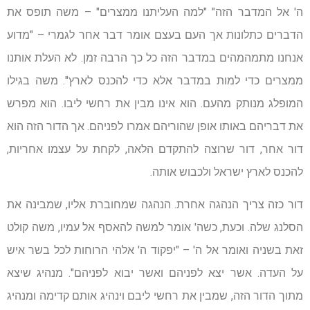
ה' אל המדבר הזה" "למה העליתנו ממצרים" – משה תופס את
הדברים כתלונות אך העם בעצם אומר דבר אחר לגמרי – "מדוע
אנחנו מתמהמהים במדבר הזה כל כך הרבה זמן. לא העלת אותנו
ממצרים כדי למות במדבר אלא כדי להכנס לארץ". משה בגילו
המופלג מנותק מהעם. הוא אינו מבין את רחשי ליבו. הוא מפרש
את דבריהם באותו אופן שהוריהם אמרו לפניהם. אך הדור הזה הוא
דור אחר, דור שרוצה להתקדם הלאה, לקחת על עצמו אחריות,
להכנס לארץ ישראל ולכבוש אותה.
דור כזה צריך הנהגה אחרת. הנהגה שמחוברת אליו, שמבינה את
הסלנג שלה. וכעת, כשה' אומר למשה להאסף אל עמיו, משה קולט
זאת בשניה ואומר אל ה' – "יפקוד ה' אלהי הרוחות לכל בשר איש
על העדה. אשר יצא לפניהם ואשר יבוא לפניהם". מנהיג שיצא
מתוך הדור הזה, שמבין את רחשי ליבם וינהיג אותם קדימה ומנהיג