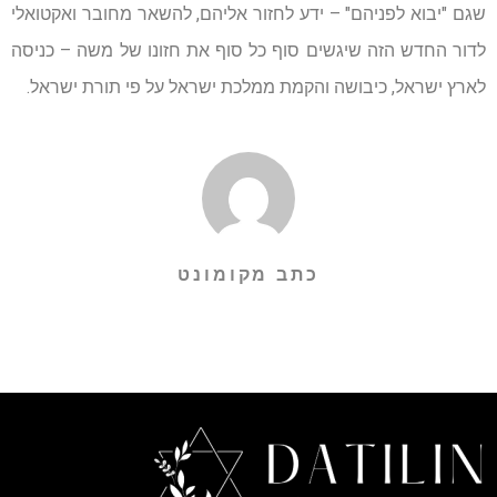
שגם "יבוא לפניהם" – ידע לחזור אליהם, להשאר מחובר ואקטואלי
לדור החדש הזה שיגשים סוף כל סוף את חזונו של משה – כניסה
לארץ ישראל, כיבושה והקמת ממלכת ישראל על פי תורת ישראל.
כתב מקומונט