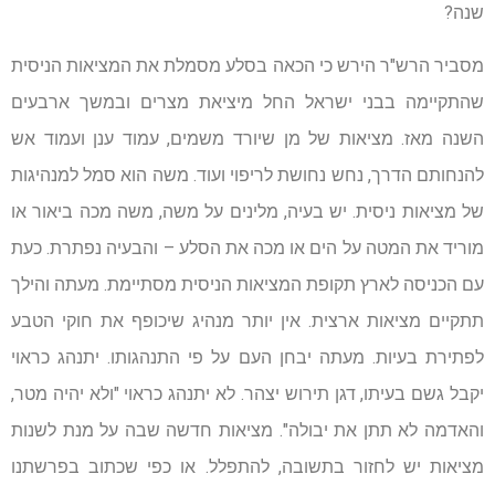
שנה?
מסביר הרש"ר הירש כי הכאה בסלע מסמלת את המציאות הניסית
שהתקיימה בבני ישראל החל מיציאת מצרים ובמשך ארבעים
השנה מאז. מציאות של מן שיורד משמים, עמוד ענן ועמוד אש
להנחותם הדרך, נחש נחושת לריפוי ועוד. משה הוא סמל למנהיגות
של מציאות ניסית. יש בעיה, מלינים על משה, משה מכה ביאור או
מוריד את המטה על הים או מכה את הסלע – והבעיה נפתרת. כעת
עם הכניסה לארץ תקופת המציאות הניסית מסתיימת. מעתה והילך
תתקיים מציאות ארצית. אין יותר מנהיג שיכופף את חוקי הטבע
לפתירת בעיות. מעתה יבחן העם על פי התנהגותו. יתנהג כראוי
יקבל גשם בעיתו, דגן תירוש יצהר. לא יתנהג כראוי "ולא יהיה מטר,
והאדמה לא תתן את יבולה". מציאות חדשה שבה על מנת לשנות
מציאות יש לחזור בתשובה, להתפלל. או כפי שכתוב בפרשתנו