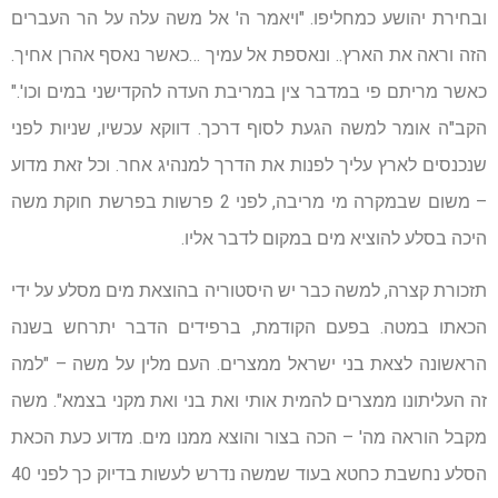
ובחירת יהושע כמחליפו. "ויאמר ה' אל משה עלה על הר העברים
הזה וראה את הארץ.. ונאספת אל עמיך …כאשר נאסף אהרן אחיך.
כאשר מריתם פי במדבר צין במריבת העדה להקדישני במים וכו'."
הקב"ה אומר למשה הגעת לסוף דרכך. דווקא עכשיו, שניות לפני
שנכנסים לארץ עליך לפנות את הדרך למנהיג אחר. וכל זאת מדוע
– משום שבמקרה מי מריבה, לפני 2 פרשות בפרשת חוקת משה
היכה בסלע להוציא מים במקום לדבר אליו.
תזכורת קצרה, למשה כבר יש היסטוריה בהוצאת מים מסלע על ידי
הכאתו במטה. בפעם הקודמת, ברפידים הדבר יתרחש בשנה
הראשונה לצאת בני ישראל ממצרים. העם מלין על משה – "למה
זה העליתונו ממצרים להמית אותי ואת בני ואת מקני בצמא". משה
מקבל הוראה מה' – הכה בצור והוצא ממנו מים. מדוע כעת הכאת
הסלע נחשבת כחטא בעוד שמשה נדרש לעשות בדיוק כך לפני 40