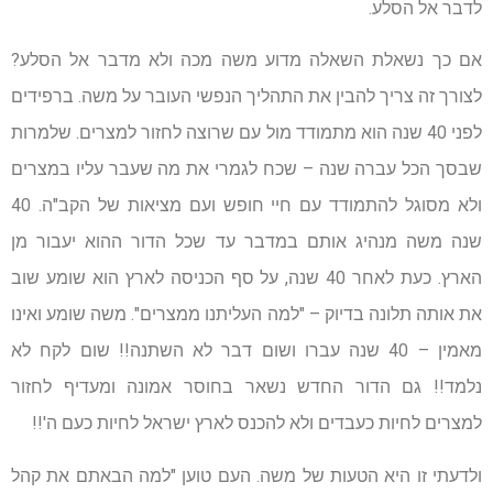
לדבר אל הסלע.
אם כך נשאלת השאלה מדוע משה מכה ולא מדבר אל הסלע?
לצורך זה צריך להבין את התהליך הנפשי העובר על משה. ברפידים
לפני 40 שנה הוא מתמודד מול עם שרוצה לחזור למצרים. שלמרות
שבסך הכל עברה שנה – שכח לגמרי את מה שעבר עליו במצרים
ולא מסוגל להתמודד עם חיי חופש ועם מציאות של הקב"ה. 40
שנה משה מנהיג אותם במדבר עד שכל הדור ההוא יעבור מן
הארץ. כעת לאחר 40 שנה, על סף הכניסה לארץ הוא שומע שוב
את אותה תלונה בדיוק – "למה העליתנו ממצרים". משה שומע ואינו
מאמין – 40 שנה עברו ושום דבר לא השתנה!! שום לקח לא
נלמד!! גם הדור החדש נשאר בחוסר אמונה ומעדיף לחזור
למצרים לחיות כעבדים ולא להכנס לארץ ישראל לחיות כעם ה'!!
ולדעתי זו היא הטעות של משה. העם טוען "למה הבאתם את קהל