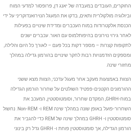
החוקרים, העובדים במעבדה של יאנג דן, פרופסור למדעי המוח
וביולוגיה מולקולרית ותאים, בדקו את המעגל הנוירואנדוקריני על ידי
הכנסת אלקטרודות במוח העכברים ומדידת שינויים בפעילות
לאחר גירוי נוירונים בהיפותלמוס עם האור. עכברים ישנים
לתקופות קצרות – מספר דקות בכל פעם – לאורך כל היום והלילה,
ומספקים הזדמנויות רבות לחקר שינויים בהורמון גדילה במהלך
מחזורי שינה.
הצוות באמצעות מעקב אחר מעגל עדכני, הצוות מצא ששני
ההורמונים הקטנים-פפטיד השולטים על שחרור הורמון הגדילה
במוח-GHRH, המקדם שחרור, וסומטוסטטין, המעכב את
השחרור-פועל באופן שונה במהלך שינה REM ו- Non-REM. נחשול
סומטוסטטין ו- GHRH במהלך שינה של REM כדי להגביר את
הורמון הגדילה, אך סומטוסטטין פוחת ו- GHRH גדל רק בינוני