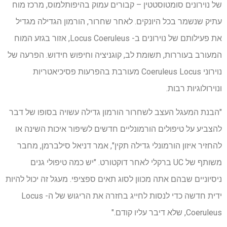
של נוירונים סומטוסטטין – קבורים עמוק בהיפותלמוס, מרכז מוח
עתיק שנשמר בכל היונקים. לאחר שחרור, הורמון הגדילה מגדיל
את פעילותם של נוירונים ב- Locus Coeruleus, אזור בגזע המוח
המעורב בעוררות, תשומת לב, קוגניציה וחיפוש חידוש. הפרעה של
נוירוני Coeruleus Locus מעורבת בהפרעות פסיכיאטריות
ונוירולוגיות רבות.
"הבנת המעגל העצב לשחרור הורמון גדילה עשויה בסופו של דבר
להצביע על טיפולים הורמונליים חדשים לשיפור איכות השינה או
להחזיר איזון הורמונלי גדילה תקין", אמר דניאל סילברמן, מחבר
משותף של UC ברקלי לאחר דוקטורט. "יש כמה טיפולי גנים
ניסיוניים שבהם אתה מכוון לסוג תאים ספציפי. מעגל זה יכול להיות
ידית חדשה כדי לנסות לחייג בחזרה את הריגוש של ה- Locus
Coeruleus, שלא דיבר עליו קודם."