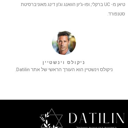
טיאן מ- UC ברקלי; ופו-ג'יון הוואנג וג'ון דינג מאוניברסיטת
סטנפורד.
ניקולס וינשטיין
ניקולס וינשטיין הוא העורך הראשי של אתר Datilin.