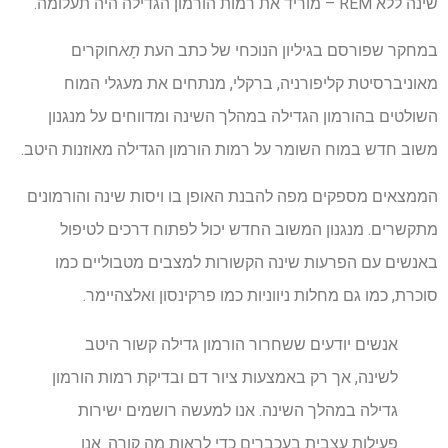
שינה ללא REM – מוריד את רמות הורמון הגדילה היה תעלומה.
במחקר שפורסם בגיליון הנוכחי של כתב העת
תָא
חוקרים
מאוניברסיטת קליפורניה, ברקלי, מנתחים את מעגלי המוח
השולטים בהורמון הגדילה במהלך השינה ומדווחים על מנגנון
משוב חדש במוח השומר על רמות הורמון הגדילה מאוזנות היטב.
הממצאים מספקים מפה להבנת האופן בו ויסות שינה והורמונים
מתקשרים. מנגנון המשוב החדש יכול לפתוח דרכים לטיפול
באנשים עם הפרעות שינה הקשורות למצבים מטבוליים כמו
סוכרת, כמו גם מחלות ניווניות כמו פרקינסון ואלצהיימר.
אנשים יודעים ששחרור הורמון גדילה קשור היטב
לשינה, אך רק באמצעות ציור דם ובדיקת רמות הורמון
גדילה במהלך השינה. אנו למעשה רושמים ישירות
פעילות עצבית בעכברים כדי לראות מה קורה. אנו