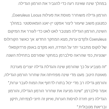
במהלך שינה שאינה רעה כדי להגביר את הורמון הגדילה.
הורמון גדילה משוחרר מווסת את פעילות Coeruleus Locus,
כמנגנון משוב שיעזור ליצור אפקט יין-יאנג הומאוסטטי. במהלך
השינה, הורמון הגדילה מצטבר לאט לאט כדי לעורר את המיקום
Coeruleus ולקדם ערות, מצא המחקר החדש. אך כאשר הקורולוס
של לוקוס מתבגר יתר על המידה, הוא מקדם באופן פרדוקסאלי
ישנוניות, כפי שהראה סילברמן במחקר שפורסם בתחילת השנה.
"זה מצביע על כך שהורמון שינה והגדלת גדילה יוצרים מערכת
מאוזנת היטב: מעט מדי שינה מפחיתה את שחרור הורמון הגדילה,
והורמון גדילה רב מדי יכול בתורו לדחוף את המוח לעבר ערות,"
אמר סילברמן. "שינה מניעה את שחרור הורמון הגדילה, והורמון
הגדילה ניזון חזרה לוויסות הערות, ואיזון זה חיוני לצמיחה, תיקון
ובריאות מטבולית."