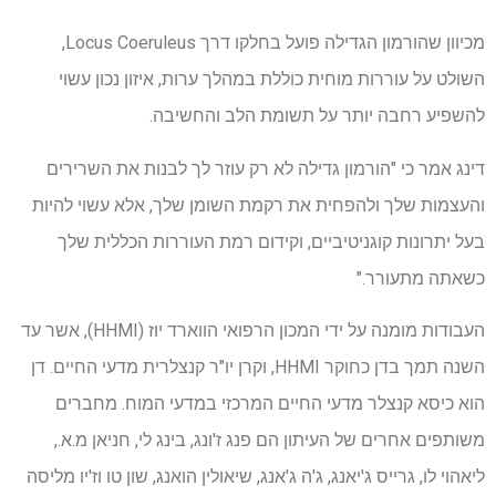
מכיוון שהורמון הגדילה פועל בחלקו דרך Locus Coeruleus,
השולט על עוררות מוחית כוללת במהלך ערות, איזון נכון עשוי
להשפיע רחבה יותר על תשומת הלב והחשיבה.
דינג אמר כי "הורמון גדילה לא רק עוזר לך לבנות את השרירים
והעצמות שלך ולהפחית את רקמת השומן שלך, אלא עשוי להיות
בעל יתרונות קוגניטיביים, וקידום רמת העוררות הכללית שלך
כשאתה מתעורר."
העבודות מומנה על ידי המכון הרפואי הווארד יוז (HHMI), אשר עד
השנה תמך בדן כחוקר HHMI, וקרן יו"ר קנצלרית מדעי החיים. דן
הוא כיסא קנצלר מדעי החיים המרכזי במדעי המוח. מחברים
משותפים אחרים של העיתון הם פנג ז'ונג, בינג לי, חניאן מ.א.,
ליאהוי לו, גרייס ג'יאנג, ג'ה ג'אנג, שיאולין הואנג, שון טו וז'יו מליסה