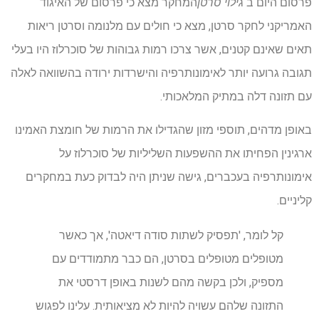
פרסום היום ב
גילוי סרטן
המחקר מצא כי פרסום של האיגוד
האמריקני לחקר סרטן, מצא כי חולים עם מלנומה וסרטן ריאות
תאים שאינם קטנים, אשר צרכו רמות גבוהות של סוכרלוז היו בעלי
תגובה גרועה יותר לאימונותרפיה והישרדות ירודה בהשוואה לאלה
עם תזונה דלה במתיק המלאכותי.
באופן מדהים, תוספי מזון שהגדילו את הרמות של חומצת האמינו
ארגינין הפחיתו את ההשפעות השליליות של סוכרלוז על
אימונותרפיה בעכברים, גישה שניתן היה לבדוק כעת במחקרים
קליניים.
קל לומר, 'תפסיק לשתות סודה דיאטה', אך כאשר
מטופלים מטופלים בסרטן, הם כבר מתמודדים עם
מספיק, ולכן בקשה מהם לשנות באופן דרסטי את
התזונה שלהם עשויה להיות לא מציאותית. עלינו לפגוש