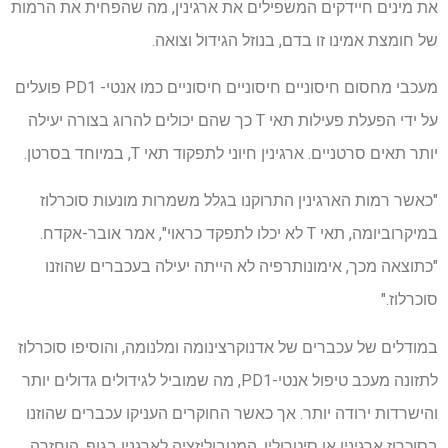
את מינים חיידקים המשפילים את ארגינין, מה שהפחית את הרמות
של חומצת אמינו זו בדם, בנוזל הגידול וצואה.
מעכבי מחסום חיסוניים חיסוניים חיסוניים כמו אנטי- PD1 פועלים
על ידי הפעלת פעילות תאי T כך שהם יכולים להרוג בצורה יעילה
יותר תאים סרטניים. ארגינין חיוני לתפקוד תאי T, במיוחד בסרטן.
"כאשר רמות הארגינין התרוקנו בגלל משמרות מונעות סוכרלוז
במיקרוביומה, תאי T לא יכלו לתפקד כראוי", אמר אובר-אקדח.
"כתוצאה מכך, אימונותרפיה לא הייתה יעילה בעכברים שהוזנו
סוכרלוז."
במודלים של עכברים של אדנוקרצינומה ומלנומה, והוסיפו סוכרלוז
לתזונה מעכב טיפול אנטי-PD1, מה שמוביל לגידולים גדולים יותר
והישרדות ירודה יותר. אך כאשר החוקרים העניקו עכברים שהוזנו
בסוכרוז ארגינין או סיטרולין, המטבוליזציה לארגנין בגוף, הוחזרה