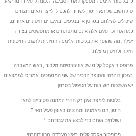
כי בלוטות הלימפה מספקות את הסביבה הנכונה לתאי T דמויי גזע,
סוג חשוב של תא חיסון, לשרוד, להכפיל ולייצר תאים רוצחים
שיכולים להילחם בסרטן או בנגיפים. באיברים חיסוניים אחרים,
כמו הטחול, תאים אלה אינם מתפתחים או מתפשטים בצורה
יעילה, מה שהופך את בלוטות הלימפה החיוניות לתגובה חיסונית
חזקה ולחיסון מוצלח.
פרופסור אקסל קליס של אוניברסיטת מלבורן, ראש המעבדה
במכון דוהרטי והסופר הבכיר של שני המסמכים, אמר כי לממצאים
יש השלכות חשובות על הטיפול בסרטן.
בלוטות לימפה אינן רק חדרי המתנה פסיביים לתאי
חיסון, הם מאמנים ומחנכים באופן פעיל תאי T,
ושולחים אותם כדי לבצע את עבודתם. "
פרופסור אקסל קליס, ראש מעבדה, מכון דוהרטי