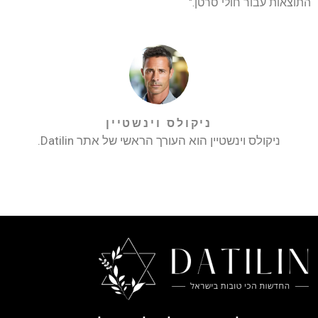
התוצאות עבור חולי סרטן."
ניקולס וינשטיין
ניקולס וינשטיין הוא העורך הראשי של אתר Datilin.