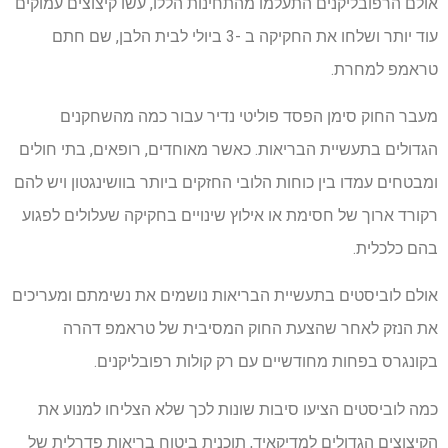
אולם הרפובליקנים התעלמו מהתחינות הללו, עשו קיצוצים עמוקים
עוד יותר ושלחו את החקיקה ב -3 ביולי לבית הלבן, שם חתם
טראמפ למחרת.
מעבר החוק סימן הפסד פוליטי נדיר עבור כמה מהשחקנים
הגדולים בתעשיית הבריאות. כאשר מאוחדים, רופאים, בתי חולים
ומבטחים עמדו בין כוחות הלובי החזקים ביותר בוושינגטון ויש להם
רקורד ארוך של חסימת או אילוץ שינויים בחקיקה שעלולים לפגוע
בהם כלכלית.
אולם לוביסטים בתעשיית הבריאות נושמים את נשימתם ומעריכים
את הנזק לאחר שהצעת החוק המסיבית של טראמפ דהרה
בקונגרס בפחות מחודשיים עם רק קולות רפובליקנים.
כמה לוביסטים הציעו סיבות שונות לכך שלא הצליחו למנוע את
הקיצוצים הגדולים למדיקאיד, תוכנית ביטוח בריאות פדרלית של