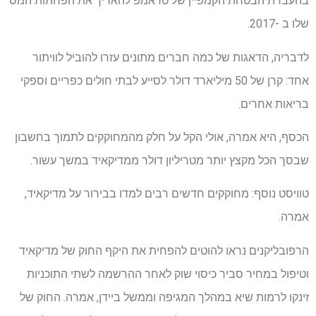
בהעברת הבטחת הקמפיין של טראמפ להאריך את הפחתות המס
שלו ב -2017.
לדבריה, הדאגות של כמה חברים מתונים עזרו להוביל לוויתור
אחד: קרן של 50 מיליארד דולר לסייע לבתי חולים כפריים וספקי
בריאות אחרים.
הכסף, היא אמרה, אולי הקל על חלק מהמחוקקים לתמוך בחשבון
שבסך הכל מקצץ יותר מטריליון דולר ממדיקאיד במשך עשור.
טוויסט נוסף: מחוקקים חדשים רבים למדו בבירור על מדיקאיד,
אמרה.
הרפובליקנים נראו להוטים להפחית את היקף החוק של מדיקאיד
וטיפול במחיר סביר כיסוי שוק לאחר ההרשמה לשתי התוכניות
זינקו לרמות שיא במהלך המגיפה וממשל ביידן, אמרה. החוק של