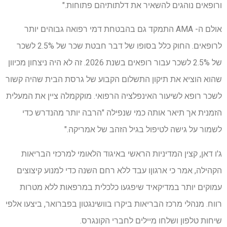
ורופאים נוהגים להשאיר את דלתותיהם פתוחות."
אולם ה- AMA התמקד גם בהבטחת דמי רפואה גבוהים יותר
לרופאים. החוק כלל בסופו של דבר חבטת שכר של 2.5% לשכר
של 2.5% לשכר עבור רופאים בשנת 2026. זה לא היה ניצחון מכיוון
שהוא הוציא את תיקון התשלום הקבוע של גרסת הבית שהיה קשור
לשכר רופא לשיעור האינפלציה הרפואי. מוקקמלה ציין את המעלית
הזמנית אך תיאר אותה כמי שנפילה "הרבה יותר מהנדרש כדי
לשמור על גישה לטיפול בגיל הזהב של אמריקה."
ג'ו דאן, קצין המדיניות הראשי באיגוד הלאומי למרכזי הבריאות
הקהילה, אמר כי ארגוןו עבד ללא רחם השנה כדי למנוע קיצוצים
עמוקים יותר במדיקאיד שיפגעו כלכלית במרפאות ללא מטרות
רווח. מנהלי מרכז הבריאות ביקרו בוושינגטון בפברואר, ביצעו אלפי
שיחות טלפון ושלחו מיילים לחברי הקונגרס.