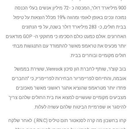
900 מיליארד דולר, המכסה כ -72 מיליון אנשים בעלי הכנסה
נמוכה ונכים באופן לאומי ומהווה 19% מכלל הוצאות על טיפול
בבית חולים, כ- 283 מיליארד דולר בשנה, על פי הנתונים
האחרונים. אולם כמעט כולם הסכימו כי מחוקקי ה- GOP מודאגים
יותר מכעיס את טראמפ מאשר להתמודד עם התנגשות מבתי
חולים מקומיים ובוחרים בבית.
בוב קוצ'ר, שותף לחברת הון סיכון Venrock, ששירת בממשל
אובמה, והתייחס לפריימריור הבחירות לפריימריז, כי "החברים
פחדו יותר מטראמפ שהוציא אתגר ראשוני מאשר מאכזבים
מצביעים מקומיים שעשויים למצוא את בית החולים שלהם צריך
להיסגר או שפרמיית הביטוח שלהם עשויה לעלות.
קחו בחשבון מה קרה לסנאטור תום טיליס (RN.C.). לאחר שלקח