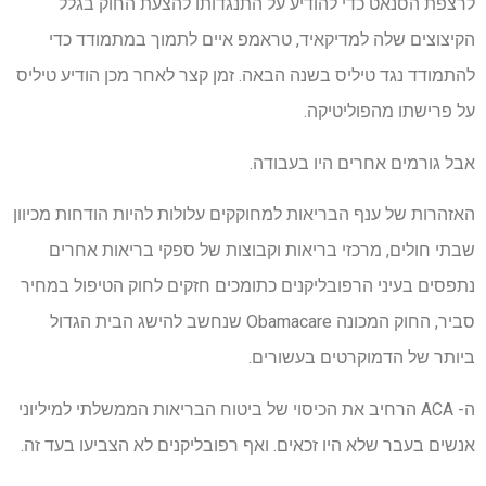
לרצפת הסנאט כדי להודיע על התנגדותו להצעת החוק בגלל
הקיצוצים שלה למדיקאיד, טראמפ איים לתמוך במתמודד כדי
להתמודד נגד טיליס בשנה הבאה. זמן קצר לאחר מכן הודיע טיליס
על פרישתו מהפוליטיקה.
אבל גורמים אחרים היו בעבודה.
האזהרות של ענף הבריאות למחוקקים עלולות להיות הודחות מכיוון
שבתי חולים, מרכזי בריאות וקבוצות של ספקי בריאות אחרים
נתפסים בעיני הרפובליקנים כתומכים חזקים לחוק הטיפול במחיר
סביר, החוק המכונה Obamacare שנחשב להישג הבית הגדול
ביותר של הדמוקרטים בעשורים.
ה- ACA הרחיב את הכיסוי של ביטוח הבריאות הממשלתי למיליוני
אנשים בעבר שלא היו זכאים. ואף רפובליקנים לא הצביעו בעד זה.