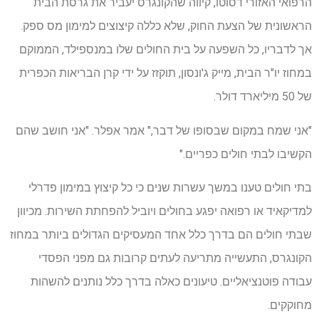
הרפואי האזורי דסוטו, קיווה שהקונגרס יעביר את גרסת הבית
הראשונית של הצעת החוק, שלא כללה קיצוצים למימון מס ספק.
אך לדבריו, כל השפעה על בית החולים שלו במנספילד, הממוקם
במחוז יו"ר הבית, מייק ג'ונסון, תוקזז על ידי קרן הבריאות הכפרית
של 50 מיליארד דולר.
"אני שמח במקום שבסופו של דבר," אמר אפלר. "אני חושב שהם
הקשיבו לבתי חולים כפריים."
בתי חולים טענו במשך עשרות שנים כי כל קיצוץ במימון פדרלי
למדיקאיד או רפואה יפגע בחולים ויוביל להפחתת השירות. מכיוון
שבתי חולים הם בדרך כלל אחד המעסיקים הגדולים ביותר במחוז
הקונגרס, התעשייה מתריעה לעתים קרובות גם מפני הפסדי
עבודה פוטנציאליים. טיעונים כאלה בדרך כלל נותנים להשהות
מחוקקים.