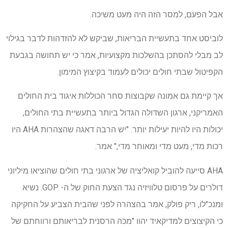
אבל הפעם, למסר הזה היה מעט משיכה.
לוביסט אחד בתעשיית הבריאות, שביקש לא להזדהות לדבר בגילוי
לב מבלי להסתכן בהשלכות מקצועיות, אמר כי יש תחושה בגבעת
הקפיטול שבתי חולים יכולים לעמוד בקיצוץ המימון.
אך קיימת גם אמונה שקבוצות סחר הכוללות איגוד בית החולים
האמריקני, ארגון השדולה הגדול ביותר בתעשיית בתי החולים,
יכולות היו להיות יעילות יותר. "יש הרבה דאגה שהצהרות AHA היו
רכות מדי, מעט מדי ומאוחר מדי," אמר.
AHA סייעה להוביל קואליציה של ארגוני בתי חולים שהוציאו מיליוני
דולרים על פרסום טלוויזיה נגד הצעת החוק של ה- GOP. נשיא
ומנכ"לו, ריק פולק, אמר בהצהרה לפני שהבית הצביע על החקיקה
כי הקיצוצים למדיקאיד יהוו "מכה הרסנית לבריאותם ורווחתם של