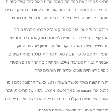
טראמפ מחייב את המדינות לאמת את הזכאות למדיקאיד לפחות
כל חצי שנה ומסתיים בהרשמה אוטומטית לתוכניות השוק-צעדים
מומחי מדיניות הבריאות אומרים כי יהפוך חלק מאותם רווחים.
צ'רלס "צ'יפ" קאהן, לוביסט ותיק ומנכ"ל פדרציה לבתי חולים
אמריקאים, המייצג בתי חולים למטרות רווח, אמר כי המסר של
התעשייה נשמע בגבעת הקפיטול. אך מכיוון שהצעת החוק
התמודדה עם כל כך הרבה סוגיות אחרות, כולל הפחתת מיסים,
אבטחת גבולות ואנרגיה, נאלצו המחוקקים להחליט אם הפסדי
כיסוי בריאותיים פוטנציאליים היו חשובים יותר.
זה היה שונה מאוד מאשר בשנת 2017, כאשר הרפובליקנים ניסו
לבטל את Obamacare אך נכשלו. אמצעי 2025 של טראמפ, אמר
קאהן, אינו הצעת חוק לרפורמה בבריאות או הצעת חוק בריאותית.
זה "הותיר אותנו עם תוצאה שהייתה מצערת."