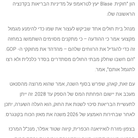
הון "חוקית. Blase יעץ לטראמפ על מדיניות הבריאות בקדנציה
הראשונה שלו.
מנהל בית חולים אחד שביקש לעצור את שמו כדי להימנע מגמול
מקצועי אמר כי ההודעה – כי מתקנים מסוימים השתמשו במחזה
זה כדי להגדיל את הרווחים שלהם – מהדהד את מחוקקי ה- GOP.
"הם חשבו שחלק מבתי החולים מסתדרים בסדר כלכלית ולא רצו
לתגמל אותם", אמר.
עם זאת, קאהן, שפרש בסוף השנה, אמר שהוא מרוצה מהסנאט
מעכב את יישום הפחתת המס של הספק עד 2028. זה ייתן
לתעשיית הבריאות סיכוי לשנות את החוק, הוא העלה השערה, יתכן
לאחר שבחירות האמצע של 2026 משנה את מאזן הכוח בקונגרס.
בצפון-מזרח לואיזיאנה הכפרית, קיווה שטוד אפלר, מנכ"ל המרכז