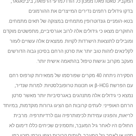
המקביל סאטו פאלו ממכון כל הודו למדעי הרפואה, ביבינאגאר,
בדקו גידולים רחמים נדירים המייצרים את ההורמונים
בטא-הומניים גונדוטרופין מתמחים במצוקה של תאים מתמחים.
החוקרים מצאו כי גידולים אלה לרוב אגרסיביים, מתפשטים מוקדם
ומובילים לתוצאות הישרדות לקויות. ממצאים אלה עשויים לעזור
לקלינאים לזהות טוב יותר את סרטן הרחם בסיכון גבוה הדורשים
מעקב מקרוב וגישות טיפול בהתאמה אישית יותר.
הסקירה ניתחה 40 מקרים שפורסמו של ממאירות קורפוס רחם
עם הפרשת β-HCG או תכונות טרופובלסטיות. למרות שנדיר,
נמצא כי גידולים אלה מתנהגים באגרסיביות יותר מאשר סרטן
הרחם האופייני. לעתים קרובות הם הציגו גרורות מוקדמות, במיוחד
לריאות, והפגינו עמידות לכימותרפיה וגם לרדיותרפיה. מרבית
החולים היו לאחר גיל המעבר, ותסמינים שכיחים כללו דימום לא
תקין או לאחר גיל המעבר. לעתים קרובות נצפו גורמי סיכון כמו