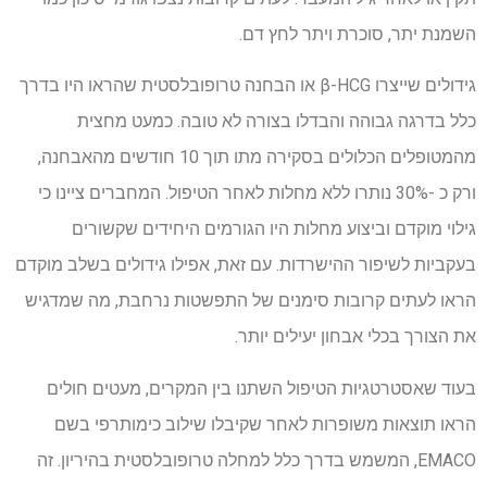
השמנת יתר, סוכרת ויתר לחץ דם.
גידולים שייצרו β-HCG או הבחנה טרופובלסטית שהראו היו בדרך
כלל בדרגה גבוהה והבדלו בצורה לא טובה. כמעט מחצית
מהמטופלים הכלולים בסקירה מתו תוך 10 חודשים מהאבחנה,
ורק כ -30% נותרו ללא מחלות לאחר הטיפול. המחברים ציינו כי
גילוי מוקדם וביצוע מחלות היו הגורמים היחידים שקשורים
בעקביות לשיפור ההישרדות. עם זאת, אפילו גידולים בשלב מוקדם
הראו לעתים קרובות סימנים של התפשטות נרחבת, מה שמדגיש
את הצורך בכלי אבחון יעילים יותר.
בעוד שאסטרטגיות הטיפול השתנו בין המקרים, מעטים חולים
הראו תוצאות משופרות לאחר שקיבלו שילוב כימותרפי בשם
EMACO, המשמש בדרך כלל למחלה טרופובלסטית בהיריון. זה