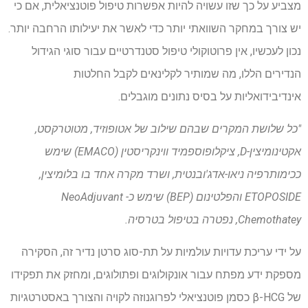
מצביע על כך שזו עשויה להיות אפשרות טיפול פוטנציאלית, אם כי
יש צורך במחקר השוואתי יותר כדי לאשר את יעילותו הרחבה יותר.
נכון לעכשיו, אין פרוטוקולי טיפול סטנדרטיים עבור סוגי הגידול
הנדירים הללו, מה שמותיר לקלינאים לקבל החלטות
אינדיבידואליות על בסיס נתונים מוגבלים.
"
כל שלושת המקרים שבהם שילוב של אטופוזיד, מטוטרקסט,
אקטינומיצין-D, ציקלופוספמיד ווינקריסטין (EMACO) שימש
ככימותרפיה ניאו-אדג'ובנטית, ושרד מקרה אחד בו בלומיצין,
ETOPOSIDE והפלטינום (BEP) שימש כ- NeoAdjuvant
Chemothatey, נפטרה בטיפול בטרסיה.
על ידי עריכת עדויות עולמיות על תת-סוג סרטן נדיר זה, הסקירה
מספקת ידע מפתח עבור אונקולוגים ופתולוגים, ומחזק את תפקידו
של β-HCG כסמן פוטנציאלי לפרוגנוזה לקויה והצורך באסטרטגיות