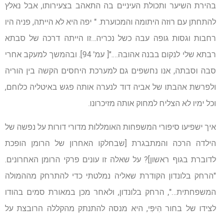
בהירת השיער ותכולת העיניים בה התאהב בצעירותו, אבל נאלץ
להתחתן עם רוזה היתומה והמכוערת. " יפה היא לא הייתה, פניה היו
רחבות וגסות גופה עבה כשל נכריה…זו הייתה דרכה של סבתא
רבתא שלי לנקום בבנה אהובה…."[ עמ' 94]. ובהמשך למעקב אחרי
סבה וסבתה, אנו נחשפים גם למערכת היחסים הקשה בין הוריה
ולפרשת אהבתו של אביה דוד לנערה אותה פגש באיטליה כלוחם,
וכל ימיו לא הצליח למחוק אותה מזיכרונו.
איך ישפיעו סיפורי המשפחות האומללות מדורי דורות על נפשה של
הילדה הרכה והמתבגרת [שבחלקו האחרון של הרומן הופכת
לדוברת בגוף ראשון]? על שאלה זו עונים פרקי הרומן האחרונים.
"הרחק בלונדון הקודרת שאליה נמלטתי כדי להתרחק מההמולה
המשפחתית…", הרחק בלונדון, ולאחר מכן במאורת סמים בהודו
לצידו של בחור הִיפִּי, היא מנסה להתנתק מהקללה הרובצת על