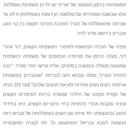
המשפחות ברומן הססגוני של שרית ישי-לוי הן משפחות אומללות.
אלא שבשונה מאמירתו של טולסטוי, הן דומות באומללותן זו לזו, עד
שנדמה שהאומללות של העדר האהבה והניכור הקשה בין בני הזוג,
עוברים בירושה מדור לדור.
מפיה של הנכדה הנחשפת לסיפורי המשפחה הקשים, דור אחרי
דור, מגלה הרומן את סודותיה הכמוסים של משפחה ירושלמית
שמוצאה מטולדו והמשכה בסלוניקי, אליה גורשו יהודי ספרד. " ככה
התחיל העניין", מגלה סבתא רוזה לנכדתה "שהגברים במשפחת
ארמוזה רוצים נשים אחרות ולא את הנשים שלהם" [עמ' 35]. כוחה
של נקודת המבט של הילדה שאוזניה כרויות לסיפורים הקשים
ועיניה עוקבות אחרי הדמויות בחיי היום-יום הקשים, היא בחידוד
הכאב ובהעצמתו. יחד איתה אנו חשים באומללותה של סבתא רוזה
הנשואה לסבא גבריאל המתגעגע כל ימיו לנערה האשכנזייה