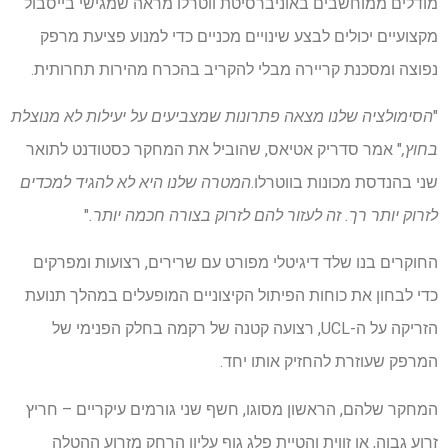
מודלים ממוחשבים באוניברסיטת ווטרלו מראה שמגישי בייסבול
מקצועיים יכולים לבצע שינויים מכניים כדי למנוע פציעת מרפק
נפוצה ומסכנת קריירה מבלי להקריב בהכרח מהירות תחרותית.
"
הסימולציה שלנו מצאה פתרונות שמצביעים על יעילות לא מנוצלת
בחוץ,
" אמר סדריק אטיאס, שהוביל את המחקר כסטודנט לתואר
שני בהנדסת מכונות בווטרלו.
המטרה שלנו היא לא להגיד למכדים
לזרוק יותר רך. זה לעזור להם לזרוק בצורה חכמה יותר.
"
החוקרים בנו שלד דיגיטלי מפורט עם שרירים, רצועות ומפרקים
כדי לבחון את כוחות הפיתול הקיצוניים המופעלים במהלך תנועת
הזריקה על ה-UCL, רצועה קטנה של רקמה בחלק הפנימי של
המרפק שעוזרת להחזיק אותו יחד.
המחקר שלהם, הראשון מסוגו, חשף שני גורמים עיקריים – חריץ
זרוע גבוה, או זווית והטיית פלג גוף עליון הרחק מזרוע ההטלה