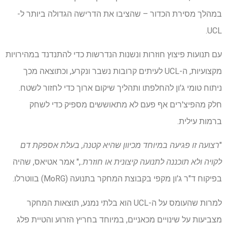
במהלך מסירת הכדור – שהציבו את הדרישה הגדולה ביותר ל-
UCL.
עם תנועות פיצוץ חוזרות ונשנות הנדרשות כדי להתנדנד במהירויות
מקצועיות, ה-UCL לעיתים קרובות נשבר ונקרע, וכתוצאה מכך
ניתוח טומי ג'ון להחלפתו ותהליך שיקום ארוך כדי לחזור לשטח.
חלק מהפיצ'רים אף פעם לא מתאוששים מספיק כדי לשחק
ברמות עילית.
"
רצועה זו פגיעה במיוחד מכיוון שהיא קטנה, בעלת אספקת דם
לקויה ולא תוכננה לתנועה קיצונית או חוזרת.
," אמר אטיאס, שהיה
בפיקוח ד"ר ג'ון מקפי בקבוצת המחקר בתנועה (MoRG) בווטרלו.
למרות שהעומס על ה-UCL הוא בלתי נמנע, תוצאות המחקר
מצביעות על שינויים מכאניים, במיוחד בחריץ הזרוע והטיית פלג