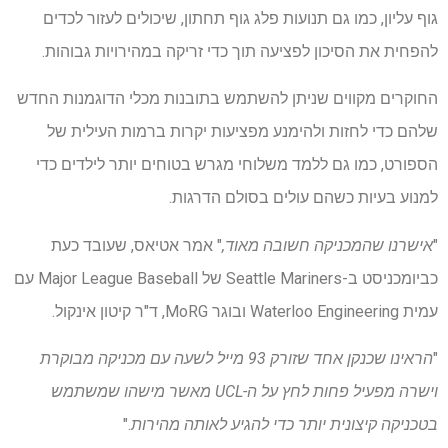
גוף עליון, כמו גם תנועות פלג גוף תחתון, שיכולים לעזור לכדים
להפחית את הסיכון לפציעה תוך כדי זריקה במהירויות גבוהות.
החוקרים מקווים שניתן להשתמש בתובנות מכלי הדוגמנות החדש
שלהם כדי לחזות ולהימנע מפציעות יקרות ברמות העילית של
הספורט, כמו גם ללמד משלוחי מגרש בטוחים יותר לילדים כדי
למנוע בעיות כשהם עולים בסולם הדרגות.
"
אישרנו שהמכניקה חשובה מאוד,
" אמר אטיאס, שעובד כעת
כביומכניסט ב-Seattle Mariners של Major League Baseball עם
עמית Waterloo Engineering ובוגר MoRG, ד"ר קיטון אינקול.
"
הראינו שכנקן אחד שזורק 93 מייל לשעה עם מכניקה מבוקרת
וישרה מפעיל פחות לחץ על ה-UCL מאשר מישהו שמשתמש
בטכניקה קיצונית יותר כדי להגיע לאותה מהירות
."