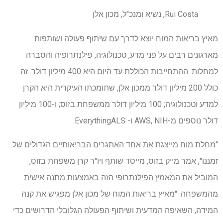
Rui Costa, נשיא ומנכ"ל, מכון אלן
מאיץ בריאות המוח יוצא לדרך עם שיתוף פעולה ושותפות
מארגונים רבים על פני מדע, טכנולוגיה, פילנתרופיה והסברה
למחלות. ההתחייבות הכוללת עד היום היא 400 מיליון דולר. זה
כולל 200 מיליון דולר ממכון אלן, שתומכתו העיקרית היא הקרן
למדע וטכנולוגיה; 100 מיליון דולר ממשפחת בזוס; ו-100 מיליון
דולר נוספים מ-AWS, NIH ו- EverythingALS.
"מחלת מוח מייצגת את אחד האתגרים הבריאותיים הגדולים של
זמננו", אמר מייק בזוס, מייסד שותף ויו"ר קרן משפחת בזוס,
המוביל את המאמץ הפילנתרופי הזה באמצעות מתנה אישית
מהמשפחה. "מאיץ בריאות המוח של מכון אלן מפגיש את קנה
המידה, השאיפה המדעית ושיתוף הפעולה הגלובלי הדרושים כדי