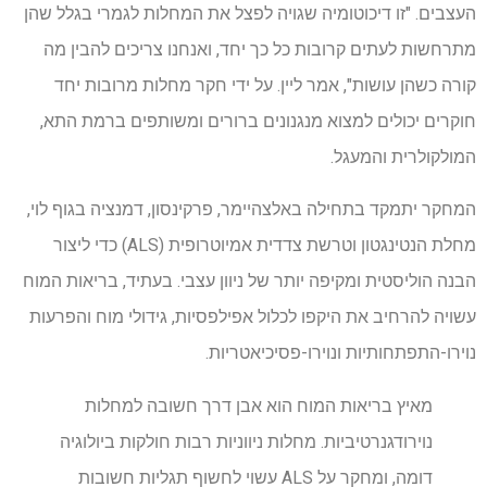
העצבים. "זו דיכוטומיה שגויה לפצל את המחלות לגמרי בגלל שהן
מתרחשות לעתים קרובות כל כך יחד, ואנחנו צריכים להבין מה
קורה כשהן עושות", אמר ליין. על ידי חקר מחלות מרובות יחד
חוקרים יכולים למצוא מנגנונים ברורים ומשותפים ברמת התא,
המולקולרית והמעגל.
המחקר יתמקד בתחילה באלצהיימר, פרקינסון, דמנציה בגוף לוי,
מחלת הנטינגטון וטרשת צדדית אמיוטרופית (ALS) כדי ליצור
הבנה הוליסטית ומקיפה יותר של ניוון עצבי. בעתיד, בריאות המוח
עשויה להרחיב את היקפו לכלול אפילפסיות, גידולי מוח והפרעות
נוירו-התפתחותיות ונוירו-פסיכיאטריות.
מאיץ בריאות המוח הוא אבן דרך חשובה למחלות
נוירודגנרטיביות. מחלות ניווניות רבות חולקות ביולוגיה
דומה, ומחקר על ALS עשוי לחשוף תגליות חשובות