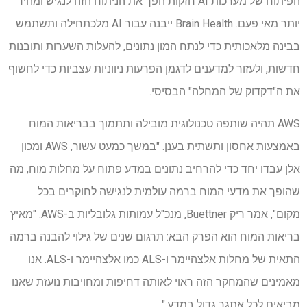
הפיתוח של מערכות AI חזקות הפך את הניתוח הזה לנגיש ומהיר
יותר מאי פעם. Brain Health ייבנה עבור AI מלכתחילה ותשתמש
בבינה מלאכותית כדי לנתח המון נתונים, להעלות השערות ותובנות
חדשות, ולעזור למדענים לדגמן הפרעות ניווניות עצביות כדי לחשוף
את ה"דקדוק של המחלה" הבסיסי.
AWS תהיה שותפה טכנולוגית מובילה ותתמוך בבריאות המוח
באמצעות אחסון ותשתית בענן. "במשך כמעט עשור, AWS ומכון
אלן עבדו יחד כדי להרחיב נתונים במדע פתוח על מחלות מוח, מה
שהופך את מדעי המוח ברמה עולמית לנגישה לחוקרים בכל
מקום", אמר ריק Buettner, מנכ"ל עמותות גלובליות ב-AWS. "מאיץ
בריאות המוח הוא הפרק הבא: תרגום שנים של גילוי להבנה ברמה
התאית של מחלות אלצהיימר ו-ALS כמו אלצהיימר ו-ALS. אנו
מאמינים שהמחקר הזה ראוי לאותה דחיפות ומחויבות נועזת שאנו
מביאים לכל אתגר גדול במדע."