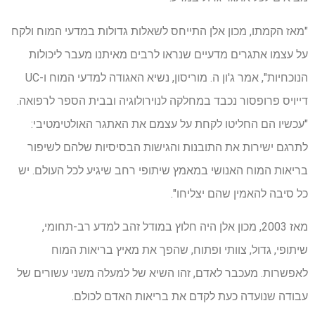
"מאז הקמתו, מכון אלן התייחס לשאלות גדולות במדעי המוח ולקח
על עצמו אתגרים מדעיים שנראו לרבים מאיתנו מעבר ליכולות
הנוכחיות", אמר ג'ון ה. מוריסון, נשיא האגודה למדעי המוח ו-UC
דייויס פרופסור נכבד במחלקה לנוירולוגיה ובבית הספר לרפואה.
"עכשיו הם החליטו לקחת על עצמם את האתגר האולטימטיבי:
לתרגם ישירות את התובנות והגישות הבסיסיות שלהם לשיפור
בריאות המוח האנושי במאמץ שיתופי רחב שיגיע לכל העולם. יש
כל סיבה להאמין שהם יצליחו".
מאז 2003, מכון אלן היה חלוץ במודל זהב למדע רב-תחומי,
שיתופי, גדול, צוותי ופתוח, שהפך את מאיץ בריאות המוח
לאפשרות. מעכבר לאדם, זהו השיא של למעלה משני עשורים של
עבודה שנועדה כעת לקדם את בריאות האדם לכולם.