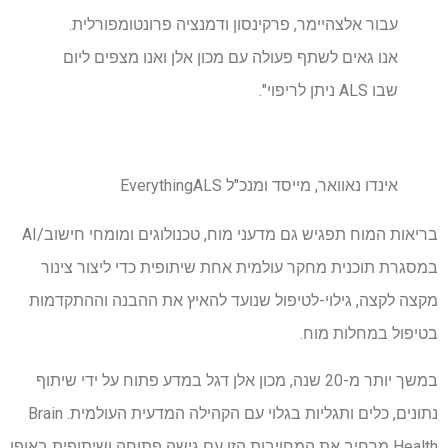
עבור אלצהיימר, פרקינסון ודמנציה פרונטומפורלית.
אנו גאים לשתף פעולה עם מכון אלן ואנו מצפים ליום
שבו ALS ניתן לריפוי".
אינדו נאוואר, מייסד ומנכ"ל EverythingALS
בריאות המוח תפגיש גם מדעני מוח, טכנולוגים ומומחי חישוב/AI
במסגרת תוכנית מחקר עולמית אחת שיתופית כדי ליצור צינור
מקצה לקצה, גילוי-לטיפול שנועד להאיץ את ההבנה וההתקדמות
בטיפול במחלות מוח.
במשך יותר מ-20 שנה, מכון אלן דגל במדע פתוח על ידי שיתוף
נתונים, כלים ותגליות בגלוי עם הקהילה המדעית העולמית. Brain
Health מרחיב את המחויבות הזו עם גישה פתוחה ושיתופית באופן