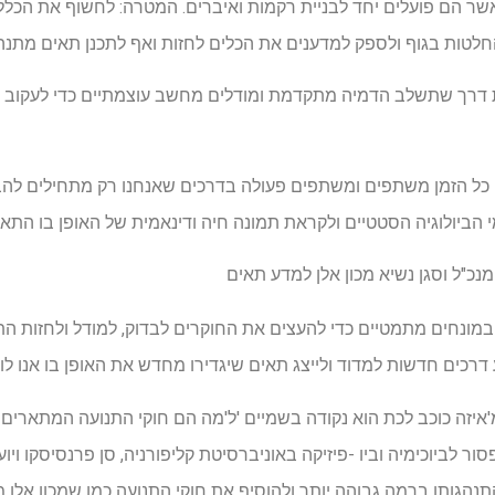
ר הם פועלים יחד לבניית רקמות ואיברים. המטרה: לחשוף את הכללי
טות בגוף ולספק למדענים את הכלים לחזות ואף לתכנן תאים מתנהג
ישה פורצת דרך שתשלב הדמיה מתקדמת ומודלים מחשב עוצמתיים כדי לעקו
 כל הזמן משתפים ומשתפים פעולה בדרכים שאנחנו רק מתחילים להבי
הביולוגיה הסטטיים ולקראת תמונה חיה ודינאמית של האופן בו התאים 
נויים אלה במונחים מתמטיים כדי להעצים את החוקרים לבדוק, למודל ולחז
 דרכים חדשות למדוד ולייצג תאים שיגדירו מחדש את האופן בו אנו לו
מ'איזה כוכב לכת הוא נקודה בשמיים 'ל'מה הם חוקי התנועה המתארים
אלאס מרשל, Ph.D., פרופסור לביוכימיה וביו -פיזיקה באוניברסיטת קליפורניה, סן פרנסי
הגותו ברמה גבוהה יותר ולהוסיף את חוקי התנועה כמו שמכון אלן מ