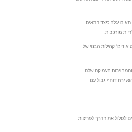
תאים יגלה כיצד התאים
יות מורכבות.
ואידים" קהילות הבנוי של
המחויבות העמוקה שלנו
עמדות מדעיות את מכון אלן בחזית ההבנה ההוליסטית של התנהגות התא. CellScapes הוא ירח דוחף גבול עם
יכולים לסלול את הדרך לפריצות