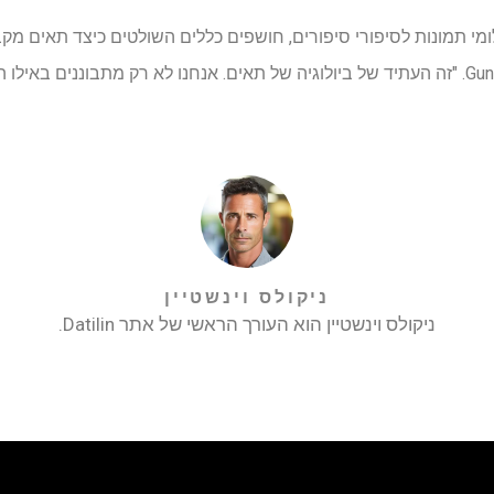
לומי תמונות לסיפורי סיפורים, חושפים כללים השולטים כיצד תאים מ
ויוצרים רקמות", אמר Gunawardane. "זה העתיד של ביולוגיה של תאים. אנחנו לא רק מתבוננ
ניקולס וינשטיין
ניקולס וינשטיין הוא העורך הראשי של אתר Datilin.