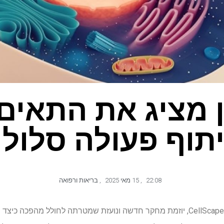
ן מציג את התאים
תוף פעולה סלולר
22:08
,
15 מאי 2025
,
בריאות ורפואה
מכון אלן הודיע ​​היום על השקת CellScapes, יוזמת מחקר חדשה ונועזת שמטרתה לחולל 