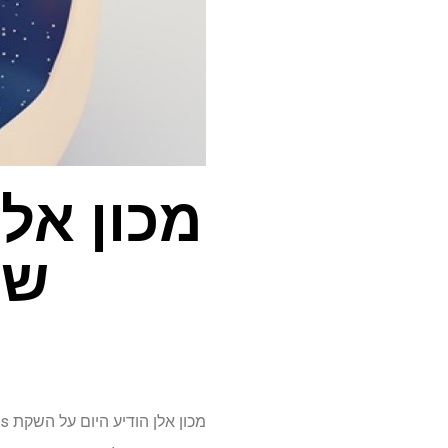
מכון אל
שי