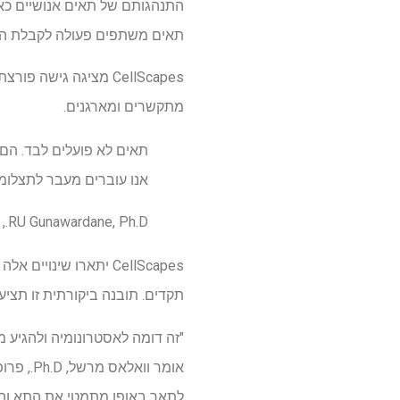
התנהגותם של תאים אנושיים כאש
תאים משתפים פעולה לקבלת החל
CellScapes מציגה ג
מתקשרים ומארגנים.
תאים לא פועלים לבד. הם
אנו עוברים מעבר לתצלומי 
RU Gunawardane, Ph.D., מנכ"ל וסגן נשיא מכון אלן למדע תאים
CellScapes יתארו שי
תקדים. תובנה ביקורתית זו תציע
"זה דומה לאסטרונומיה ולהגיע 
אומר וו
לתאר באופן מתמטי את התא והתנ