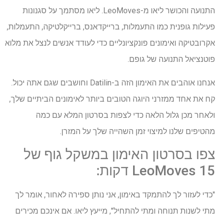
התנועה והכושר ליאו מ-LeoMoves. ליאו מסתמך על סגנונות
פעילות גופנית כמו התעמלות, ברייקדאנס, ברייקלטיקה, התעמלות,
אקרובטיקה ואימונים פונקציונליים כדי לעודד אנשים לנצל את מלוא
פוטנציאל התנועה של גופם.
אנחנו אוהבים את האימון הזה ב-Datilin וחושבים שגם אתה יכול.
קח את אחד ממזרני היוגה הטובים ביותר לאימונים הביתיים שלך,
ולאחר מכן גלול הלאה כדי לצפות בסרטון המלא עם כמה
מהטיפים שלנו למיצוי זמן השהייה שלך על המזרן.
צפו בסרטון האימון במשקל גוף של
LeoMoves 15 דקות:
"כדי לעזור לך להתמקד באימון, אני נותן ספירה לאחור, אומר לך
מתי לשנות תנוחה ומתי להתחיל", מייעץ ליאו. אם אינכם מכירים