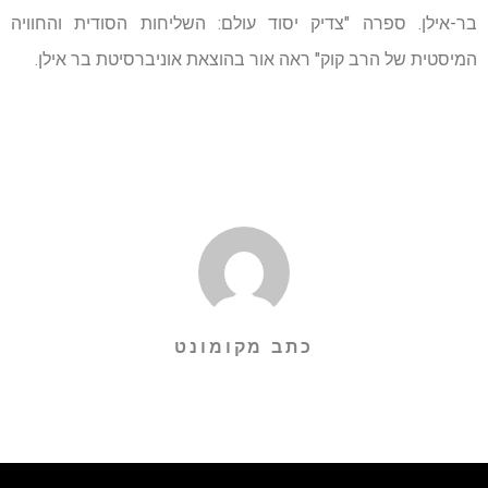
בר-אילן. ספרה "צדיק יסוד עולם: השליחות הסודית והחוויה
המיסטית של הרב קוק" ראה אור בהוצאת אוניברסיטת בר אילן.
כתב מקומונט