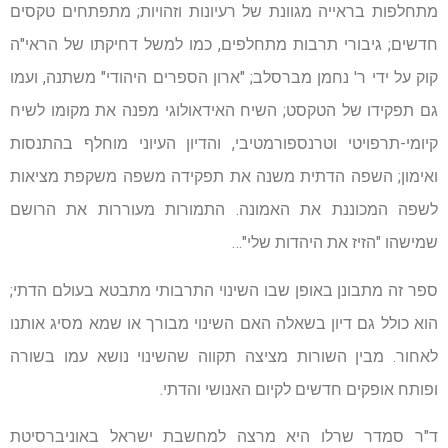
מתחלפות בראייה מגוונת של רעיונות וזהויות; מתפתחים טקסים
חדשים; גיבורי תרבות מתחלפים, כמו למשל דחיקתו של הראי"ה
קוק על ידי ר' נחמן מברסלב; "ארון הספרים היהודי" משתנה, ועמו
גם תפקידו של הטקסט; השיח האידאולוגי מפנה את מקומו לשיח
קיומי-תרפויטי וטרנספורמטיבי, והדיון העיוני מוחלף בהתנסות
ואימון; השפה הדתית משנה את תפקידה משפה משקפת מציאות
לשפה המכוננת את האמונה. התמורות מעוררות את הרושם
שמישהו "הזיז את היהדות שלי"…
ספר זה מתבונן באופן שבו השינוי התרבותי מתבטא בעולם הדתי;
הוא כולל גם דיון בשאלה האם השינוי מבורך או שמא מסיג אותנו
לאחור. מבין השורות מציצה תקווה שהשינוי נושא עמו בשורה
ופותח אופקים חדשים לקיום האנושי והדתי.
ד"ר סמדר שרלו היא מרצה למחשבת ישראל באוניברסיטת