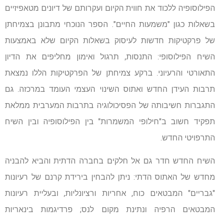
הפילוסופיה ללכוד את חווית הקיום ועקרותם של דיונים מטאפיזיים
בשאלות כגון "משמעות החיים". הספר הנוכחי מתבונן בצמיחתן
של פרקטיקות חדשות לעיסוק בשאלות הקיום שלא באמצעות
השיח הפילוסופי: התנסות, תרגול ואימון מחליפים את הדיון
התאורטי והרעיוני. ברקע צמיחתן של הפרקטיקות הללו נמצאת
תרבות העידן החדש ואתוס השינוי העצמי העומד במרכזה. גם
התגברות חשיבותה של הפסיכולוגיה בתרבות המערבית ממלאת
תפקיד חשוב ב"חילופי המשמרות" בין הפילוסופיה ובין השיח
התרפויטי החדש.
השיח החדש חדר גם אל חלקים בחברה הדתית והביא להבניה
מחדש של האתוס הדתי: ניתן להבחין בירידת קרנם של רעיונות
"גבריים" המבטאים כוח, אחריות ורציונליות, ובעליית רעיונות
המבטאים הרפיה ונתינת מקום לנס; פרדיגמות בינאריות