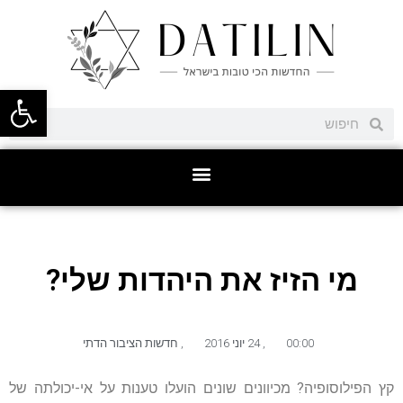
פתח סרגל
מי הזיז את היהדות שלי?
00:00
,
24 יוני 2016
,
חדשות הציבור הדתי
קץ הפילוסופיה? מכיוונים שונים הועלו טענות על אי-יכולתה של