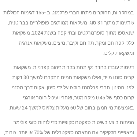
במחקר זה, החוקרים ניתחו חברי פרלמנט ב -155 דגימות הכוללות
5 דגימות מתוך 31 סוגי משקאות ממותגים פופולריים בבריטניה,
שנאספו מתוך סופרמרקטים ובתי קפה בשנת 2024. משקאות
כללו קפה חם ומקר, תה חם וקיבר, מיצים, משקאות אנרגיה
ומשקאות קלים.
דגימות עובדו בחדר נקי תחת בקרות זיהום קפדניות. משקאות
קרים סוננו מייד, ואילו משקאות חמים התקררו למשך 30 דקות
לפני הסינון. חברי פרלמנט חולצו על ידי סינון ואקום דרך מסנני
קרום כסף של 0.45 מיקרומטר, ואחריו עיכול חומר אורגני
באמצעות מי חמצן בחום של 60 מעלות צלזיוס למשך 24 שעות.
הניתוח בוצע בשיטות ספקטרוסקופיות כדי לזהות סוגי פולימר
ומאפייני חלקיקים עם התאמה ספקטרלית של 70% או יותר. צורות,