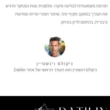
תורמת משמעותית לבליעה מיקרו -פלסטית. צוות המחקר הדגיש
את הצורך במעקב מקיף יותר, שיפור חומרי אריזה ומודעות
ציבורית, בהתאם לדיון בעיתון.
ניקולס וינשטיין
ניקולס וינשטיין הוא העורך הראשי של אתר Datilin.