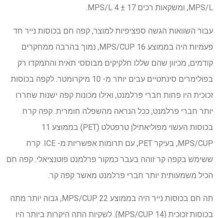
MPS/L, ומשקאות רכים 17 ± 4 MPS/L.
עבור השוואות הגשה ספציפיות למוצר, קפה חם בכוסות נייר חד
פעמיות היה בממוצע 16 MPS/CUP, נמוך בהרבה ממחקרים
קודמים, מכיוון שהם שללו חלקיקים מבוססי תאית והתמקדו רק
בפולימרים סינתטיים עבים יותר מ- 10 מיקרומטר. לקפה בכוסות
זכוכית היו פחות חברי פרלמנט, ואילו מכונות קפה ישנות שחררו
יותר חברי פרלמנט, ככל הנראה מהשפלה חומרית. קפה קרח
בכוסות העשוי מפוליאתילן טרפטלט (PET) בממוצע 11
MPS/CUP, בעיקר PET, עם תרומות אפשריות מ- ICE. קרח
ששימש בקפה קר זוהה בעבר כמקור פרלמנט פוטנציאלי. קפה חם
הכיל משמעותית יותר חברי פרלמנט מאשר קפה קר.
תה חם בכוסות נייר היה בממוצע 22 MPS/CUP, גבוה יותר מתה
בכוסות זכוכית (14 MPS/CUP). לשקיות התה היקרות ביותר היו