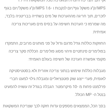
אף הם. הצריכה היומית המוערכת מכל המשקאות היו 1.7
MPS/ק"ג משקל גוף/יום לנקבות ו -1.6 MPS/ק"ג משקל/יום בגוף
לזכרים, תוך חריגה מההערכות של מים בשתייה בבריטניה בלבד,
מה שמרמז כי הערכות חשיפה על בסיס מים מעריכות צריכה
אמיתית.
החוזקות כוללות גודל מדגם גדול על פני מותגים מרובים, התמקדו
בפולימרים סינתטיים וזיהוי מסוג פולימרים. הכללת סקר צריכה
מקומי אפשרה הערכה של חשיפה בעולם האמיתי.
מגבלות כוללות שימוש בנתוני צריכה אזורית ולא בסטטיסטיקה
לאומית, פערי ייצוג שוק פוטנציאליים ומגבלת גילוי למעט חברי
פרלמנט פחות מ -10 מיקרומטר. הגבלה בגודל זה עשויה להמעיט
בנטל ה- MP הכולל.
בסך הכל, הממצאים מספקים עדות חזקה לכך שצריכת המשקאות