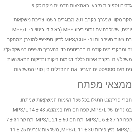
גדלים וספירות נקבעו באמצעות הדמיית מיקרוסקופ.
סקר מקוון שנערך בקרב 201 מבוגרים רשמו צריכת משקאות
יומית, ששולבה עם נתוני ריכוז MPS (בא לידי ביטוי ב- MPS/L
בתוצאות העיקריות וב- MPS/CUP לדיון ספציפי למוצר) ממחקר
זה ומחקרי מים קודמים בבריטניה כדי להעריך חשיפה במשקל/ק"ג
משקל/יום. בקרת איכות כללה דגימות ריקות ובדיקות התאוששות.
ניתוחים סטטיסטיים העריכו את ההבדלים בין סוגי המשקאות.
ממצאי מפתח
חברי פרלמנט התגלו בכל 155 דגימות המשקאות שניתחו.
במונחים של MPS/L, קפה חם היה בממוצע 43 ± 14 MPS/L,
קפה קר 37 ± 6 MPS/L, תה חם 60 ± 21 MPS/L, תה קר 31 ± 7
MPS/L, מיץ פירות 30 ± 11 MPS/L, משקאות אנרגיה 25 ± 11