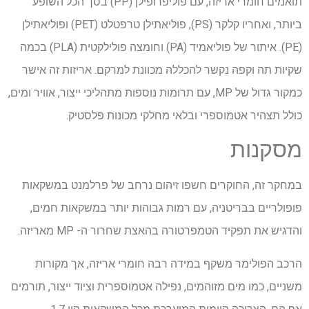
תואמים חומרי אריזה, עם פוליפרופילן (PP) בסך הכל השופע
ביותר, ואחריו קלקר (PS), פוליאתילן טרפטלט (PET) ופוליאתילן
(PE). איתור של פוליאמיד (PA) וחומצה פולילקטית (PLA) בכמה
שקיות תה וקפה נקשר להכללה מכוונת למרקם. אריזות זה אישר
כמקור גדול של MP, עם תרומות נוספות מתהליכי ייצור, אוויר ומים,
כולל תצהיר אטמוספרי ובלאי מחלקי מכונות פלסטיק.
מסקנות
במחקר זה, החוקרים חשפו זיהום נרחב של פרלמנט במשקאות
פופולריים בבריטניה, עם רמות גבוהות יותר במשקאות חמים,
והדגיש את תפקיד הטמפרטורה בהאצת שחרור ה- MP מאריזה.
הרכב הפולימר משקף במידה רבה חומרי אריזה, אך מקורות
משניים, כמו מים מזוהמים, נפילה אטמוספרית וציוד ייצור, תורמים