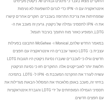
החוקרים מצאו בעבר כי מינונים גבוהים של ניקוטין מקיימים
אינטראקציה עם ה- IPN כדי לגרום להשפעות לא נעימות
שמפחיתות את צריכת התרופה בעכברים. חוקרים אחרים קישרו
את ה- IPN לתסמיני גמילה של ניקוטין. גרעין זה מעכב את ה-
LDTG, המופיע כאזור מוח התומך בעיבוד תגמול.
במאמר החדש שלהם, Monical ו- McGehee התבוננו בפעילות
עצבית ב- LDTG כאשר עכברים היו אינטראקציה עם חפצים
חדשים וגילו כי לעכברים שעברו נסיגת ניקוטין היו תגובות LDTG
חלשות יותר לאובייקטים אלה. החוקרים חזו כי נסיגת הניקוטין
עשויה לעורר את ההקרנה המעכבת מ- IPN ל- LDTG. בתמיכה
בחיזוי זה, מעכב באופן מלאכותי את המסלול-הבאות מגדילות את
תסמיני הגמילה המופחתים על ידי LDTG והגברת אינטראקציות
עם חפצים חדשים.