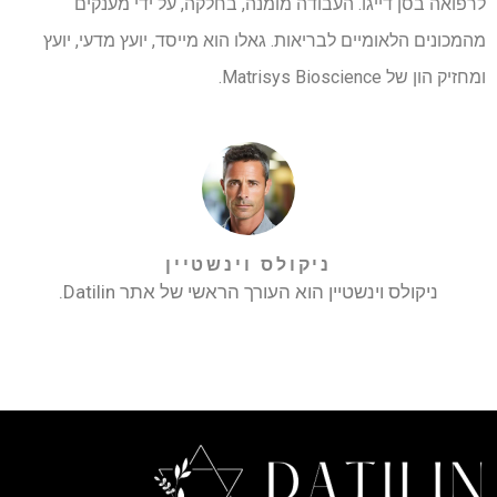
לרפואה בסן דייגו. העבודה מומנה, בחלקה, על ידי מענקים
מהמכונים הלאומיים לבריאות. גאלו הוא מייסד, יועץ מדעי, יועץ
ומחזיק הון של Matrisys Bioscience.
ניקולס וינשטיין
ניקולס וינשטיין הוא העורך הראשי של אתר Datilin.