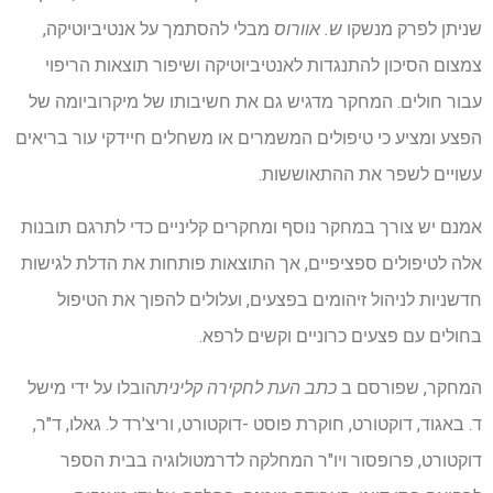
שניתן לפרק מנשקו
ש. אוורוס
מבלי להסתמך על אנטיביוטיקה,
צמצום הסיכון להתנגדות לאנטיביוטיקה ושיפור תוצאות הריפוי
עבור חולים. המחקר מדגיש גם את חשיבותו של מיקרוביומה של
הפצע ומציע כי טיפולים המשמרים או משחלים חיידקי עור בריאים
עשויים לשפר את ההתאוששות.
אמנם יש צורך במחקר נוסף ומחקרים קליניים כדי לתרגם תובנות
אלה לטיפולים ספציפיים, אך התוצאות פותחות את הדלת לגישות
חדשניות לניהול זיהומים בפצעים, ועלולים להפוך את הטיפול
בחולים עם פצעים כרוניים וקשים לרפא.
המחקר, שפורסם ב
כתב העת לחקירה קלינית
הובלו על ידי מישל
ד. באגוד, דוקטורט, חוקרת פוסט -דוקטורט, וריצ'רד ל. גאלו, ד"ר,
דוקטורט, פרופסור ויו"ר המחלקה לדרמטולוגיה בבית הספר