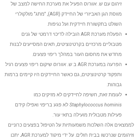
זיהום עם
ש. אוורוס
הפעיל את מערכת החישה למצב של
מווסת הגן האביזרי של החיידק (AGR), "מתג" מולקולרי
השולט בתקשורת חיידקית ועל נגיפות.
הפעלת מערכת AGR הובילה לדיכוי דרמטי של גנים
מטבוליים מרכזיים בקרטינוציטים, תאים המסייעים לבנות
מחדש את מחסום העור במהלך ריפוי פצעים.
הפרעה במערכת AGR ב
ש. אוורוס
שיקום ריפוי פצעים רגיל
ותפקוד קרטינוציטים, גם כאשר החיידקים היו קיימים ברמות
גבוהות.
לעומת זאת, חשיפה לחיידקים לא מזיקים כמו
Staphylococcus hominis
לא פגע בריפוי ואפילו קידם
פעילות מטבולית מועילה בתאי עור.
לממצאים אלה השלכות משמעותיות על הטיפול בפצעים כרוניים
וזיהומים שנרכשו בבית חולים. על ידי מיקוד למערכת AGR, יתכן