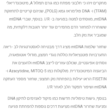
מחקרים זיהו כי חלבוני מפתח כמו גורם תמלול A, מיטוכונדריאלי
(TFAM) ו- DNA פולימראז גמא (POLG), שניהם קריטיים לתחזוקת
mtDNA, מווסתים למטה בפגיעה ב- I/R. בנוסף, שברי mtDNA
ששוחררו למחזור הדם מחמירים עוד יותר תגובות דלקתיות, מה
שמגביר את נזק הלב.
שחזור שלמות mtDNA מציג דרך מבטיחה לאסטרטגיות לב -ריאה.
התערבויות פוטנציאליות כוללות נוגדי חמצון, מודולי אוטופאגיה,
ווסתים אפיגנטיים, שכולם עוזרים לייצב mtDNA ולהעצים את
הביוגנזה המיטוכונדרית. מולקולות כמו 5-Azacytidine, MITOQ ו-
FISETIN הראו יעילות בהפחתת נזק חמצוני, שחזור מספר העתקה
mtDNA ושיפור תפקוד הלב לאחר I/R.
בנוסף, גישות טיפוליות חדשות כמו מיקוד לאנזימים לתיקון DNA
ומניעת שחרור mtDNA מציעות דרכים נוספות להפחתת פגיעה