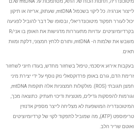
מיטוכונדריה, תחנות הכוח של התא, מסתמכות על mtDNA שלם
לייצור אנרגיה. כל ליקוי בשכפול mtDNA, שעתוק, אריזה או תיקון
יכול לעורר תפקוד מיטוכונדריאלי, ובסופו של דבר להוביל לפגיעה
בקרדיומיוציטים. עדויות מתעוררות מדגישות את האופן בו אני/R
משבש את שלמות ה- mtDNA, ותורם ללחץ חמצוני, דלקת ומוות
תאים.
בעקבות אירוע איסכמי, טיפול בשחזור מחדש, בעודו חיוני לשחזור
זרימת הדם, גורם באופן פרדוקסאלי נזק נוסף על ידי יצירת מיני
חמצן תגובתי (ROS). מולקולות חמצוניות אלה תוקפות mtDNA,
וגורמות להפסקות גדילים, מוטציות ודיכוי תעתיק. כתוצאה מכך,
המיטוכונדריה המושפעת לא מצליחה לייצר מספיק אדנוזין
טריפוספט (ATP), מה שמוביל לתפקוד לקוי של קרדיומיוציטים
ואוטם שריר הלב.