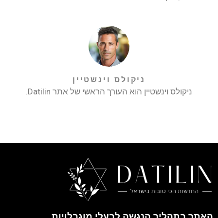
ניקולס וינשטיין
ניקולס וינשטיין הוא העורך הראשי של אתר Datilin.
האתר בתהליך הנגשה לבעלי מוגבלויות