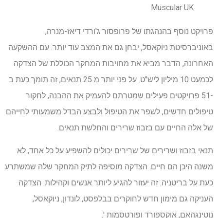
Muscular UK
פרויקט נוסף בהנהגתו של פרופסור ג'ורדי דיאז-מנרה,
באוניברסיטת ניוקאסל, יבחן גם את המצב עוד יותר. עם ההשקעה
האחרונה, הדבר מביא את מחויבות המחקר הכוללת של הצדקה
לכמעט 10 מיליון ליש"ט. על פני יותר מ 25 תנאים, זה תומך כעת ב
-51 פרויקטים פעילים שמטרתם להעמיק את ההבנה, לחקור
טיפולים חדשים, לשפר את הטיפול ולבצע הבדל משמעותי לחייהם
של אלה החיים עם בזבוז שרירים והחלשת תנאים.
תנאי בזבוז ושרירים של שרירים יכולים להשפיע על כל אחד, לא
משנה היכן הם חיים. הצדקה מוסיפה לתיק המחקר שלה שמשתרע
כעת על בריטניה. זה יעזור להגיע ליותר אנשים וקהילות. הצדקה
העניקה גם מימון חדש לחוקרים בבלפסט, לונדון, ניוקאסל,
נוטינגהאם, אוקספורד ופורטסמות '.