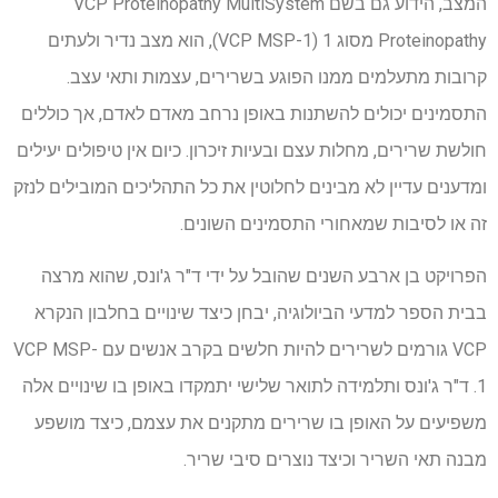
המצב, הידוע גם בשם VCP Proteinopathy MultiSystem
Proteinopathy מסוג 1 (VCP MSP-1), הוא מצב נדיר ולעתים
קרובות מתעלמים ממנו הפוגע בשרירים, עצמות ותאי עצב.
התסמינים יכולים להשתנות באופן נרחב מאדם לאדם, אך כוללים
חולשת שרירים, מחלות עצם ובעיות זיכרון. כיום אין טיפולים יעילים
ומדענים עדיין לא מבינים לחלוטין את כל התהליכים המובילים לנזק
זה או לסיבות שמאחורי התסמינים השונים.
הפרויקט בן ארבע השנים שהובל על ידי ד"ר ג'ונס, שהוא מרצה
בבית הספר למדעי הביולוגיה, יבחן כיצד שינויים בחלבון הנקרא
VCP גורמים לשרירים להיות חלשים בקרב אנשים עם VCP MSP-
1. ד"ר ג'ונס ותלמידה לתואר שלישי יתמקדו באופן בו שינויים אלה
משפיעים על האופן בו שרירים מתקנים את עצמם, כיצד מושפע
מבנה תאי השריר וכיצד נוצרים סיבי שריר.