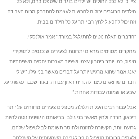
ציין כי לא לכל החולים יש ילדים בוגרים שיטפלו בהם, ולא כל
הילדים הבוגרים יכולים להרשות לעצמם להתרחק מכוח העבודה.
וזה יכול להפעיל לחץ רב יותר על כל הילדים בבית.
"הדברים האלה נוטים להתגלגל במורד," אמר אולנסקי.
מחקרים מסוימים מראים יתרונות לצעירים שנכנסים לתפקידי
טיפול, כמו יותר ביטחון עצמי ושיפור מערכות יחסים משפחתיות.
יאנג אמר שהוא מרגיש יותר על דברים מאשר בני גילו: "יש לי
חברים שדואגים כיצד להנחית ראיון עבודה, בעוד שכבר פגשתי על
שבע או שמונה עבודות אחרות."
אבל עבור רבים העלות תלולה. מטפלים צעירים מדווחים על יותר
דיכאון, חרדה ולחץ מאשר בני גילם. בריאותם הגופנית נוטה להיות
גרועה יותר, הקשורה לתזונה ולחוסר תשומת לב לטיפול שלהם.
ולעתים קרובות הטיפול הופך לגרירה משמעותית על השכלתם: