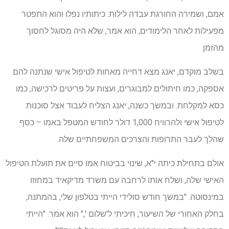
אמם, ושמירה החורגת עבדה לילות. כיתותיו נפלו והוא התפטר
מפעילות לאחר הלימודים, הוא אמר, שלא היה מסוגל לחסוך
מהזמן.
בשלב מוקדם, יאנג מצא דחייה מאחות לטיפול אישי שנתנה להם
אספקה, כמו חיתולים למבוגרים, ועצות על פריטים לרכישה, כמו
כסא למקלחת. ובמשך כשנה, יאנג הצליח לעבוד אצל סוכנות
לטיפול אישי ולהרוויח 1,000 דולר לחודש המטפל באמו – כסף
שהלך לעבר התרופות והצרכים המשפחתיים שלה.
אולם בתחילת כיתה י"א, שינוי בביטוח אמו סיים את תועלת הטיפול
האישי שלה, ושלח אותו לרחבה עם משרד מדיקאיד במחוזו
במינסוטה. "במשך חודש סולידי הייתי בטלפון שלי, בהמתנה,
בחלק האחורי של השיעור, חיכיתי ל'שלום '," הוא אמר. "הייתי