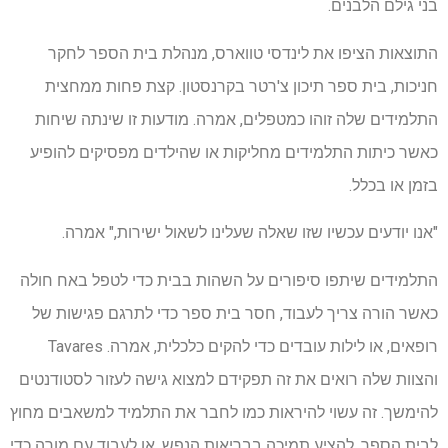
בני גילם הלבנים.
התוצאות הציפו את לינדסי טווארס, מנהלת בית הספר לחקר
חניכות, בית ספר תיכון צ'רטר בקרנסטון. קצת פחות ממחצית
התלמידים שלה זוהו כמטפלים, אמרה. מודעות זו שינתה שיחות
כאשר כיתות התלמידים מחליקות או שהילדים מפסיקים להופיע
בזמן או בכלל.
"אנו יודעים עכשיו שזו שאלה שעלינו לשאול ישירות," אמרה.
התלמידים שיתפו סיפורים על השהות בבית כדי לטפל באח חולה
כאשר הורה צריך לעבוד, חסר בית ספר כדי לתרגם פגישות של
רופאים, או לילות עובדים כדי להקים כלכלית, אמרה. Tavares
והצוות שלה רואים את זה תפקידם למצוא גישה לעזור לסטודנטים
להימשך. זה עשוי להיראות כמו לחבר את התלמיד למשאבים מחוץ
לבית הספר, להציע תמיכה בבריאות הנפש, או לעבוד עם מורה כדי