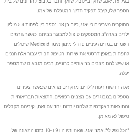
בגיל 15, יאנג, שחקן בייסבול שואף וחבר בקבוצת הדיונים של בית
הספר שלו, קיבל תפקיד חדש: המטפלת של אמו.
החוקרים מעריכים כי יאנג, כיום בן 18, נספר בין לפחות 5.4 מיליון
ילדים בארה"ב המספקים טיפול למבוגר בביתם. כאשר גורמים
רשמיים במדינה עיניים פדרלי מימון מימון Medicaid שיכולים
להפחית באופן דרסטי את שירותי הטיפול הביתי עבור אלה הנכים
או שיש להם מצבים בריאותיים כרוניים, רבים מנבאים שהמספר
יעלה.
אלה חדשות רעות לילדים: מחקרים מראים שכאשר צעירים
מטפלים במבוגרים עם מצבים רפואיים, התוצאות הבריאותיות
והתוצאות האקדמיות שלהם יורדות. יחד עם זאת, יקיריהם מקבלים
טיפול לא מאומן.
"הכל נפל לי", אמר יאנג, שאחיותיו היו 9 ו -10 בזמן התאונה של