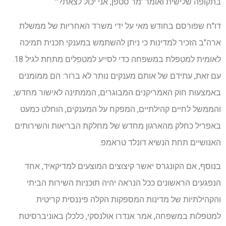
בתקופה שלישית ואומר 'מר סטפן, אני יכול לצאת?'"
דו"ח שפורסם בחודש מאי על ידי משרד האחריות של ממשלת
ארה"ב הזכיר למדינות כי ניתן להשתמש במענקי תכנית תמיכה
לאומית למטפלת במשפחה כדי לסייע למטפלים מתחת לגיל 18.
עם זאת, עתידם של אותם מענקים נותר לא ברור: הם ממומנים
באמצעות חוק האמריקנים המבוגרים, הממתינה לאישור מחדש;
והממשל לחיים קהילתיים, המפקח על המענקים, הוחלט כמעט
באפריל כחלק מהארגון מחדש של מחלקת הבריאות והשירותים
האנושיים תחת הנשיא דונלד טראמפ.
בנוסף, אם הקונגרס יאשר קיצוצים המוצעים למדיקאיד, אחד
הנפגעים הראשונים ככל הנראה יהיה תוכניות השירות הביתי
והקהילתיות של מדינות המספקות הקלה פיננסית קריטית
למטפלות במשפחה, אמר אנדרו אולנסקי, כלכלן באוניברסיטת