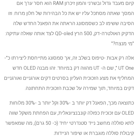
קיום מעבד גדול ובשרני והמון זיכרון RAM הוא חסר ערך אם
המסך שאתה מסתכל עליו יש את כל הבהירות של חלון מרוח. וזו
הסיבה ששימו לב כשסמסונג הראתה את הפאנל החדש שלה
הדקיק האולטרה-דק, 500 הרץ QD-oled לצד אותה שאלה עתיקה:
"מי מנצח?"
אלה רק אבות -טיפוס בשלב זה, אך סמסונג מתייחסת ליצירתו כ"-
UT One ", שם ה- UT מהווה דק במיוחד. זהו מבנה OLED חדש
המחליף את מצע הזכוכית העליון בסרטים דקים אורגניים ואורגניים
דקים במיוחד, תוך שמירה על שכבת הזכוכית התחתונה.
כתוצאה מכך, הפאנל דק יותר ב -30% וקל יותר ב -30% מלוחות
OLED עם זכוכית כפולה קונבנציונאלית, עם הפחתת משקל שווה
לתא סוללה מחשב נייד סטנדרטי יחיד (כ- 50 גרם), מה שמאפשר
קיבולת סוללה מוגברת או שיפור הניידות.