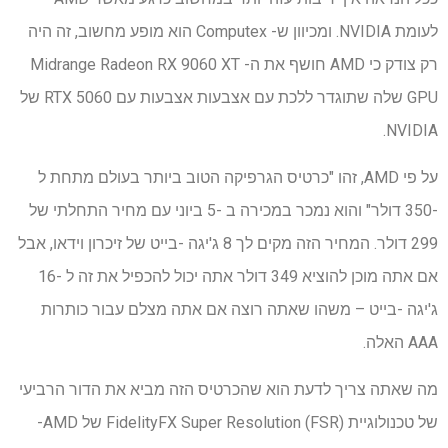
לעומת NVIDIA. ומכיוון ש- Computex הוא מופע מחשוב, זה היה
רק ​​צודק כי AMD חושף את ה- Midrange Radeon RX 9060 XT
GPU שלה שתוגדר ללכת עם אצבעות אצבעות עם RTX 5060 של
NVIDIA.
על פי AMD, זהו "כרטיס הגרפיקה הטוב ביותר בעולם מתחת ל
-350 דולר" והוא נמכר במכירה ב -5 ביוני עם מחיר התחלתי של
299 דולר. המחיר הזה מקים לך 8 ג'יגה -בייט של זיכרון וידאו, אבל
אם אתה מוכן להוציא 349 דולר אתה יכול להכפיל את זה ל -16
ג'יגה -בייט – משהו שאתה רוצה אם אתה מצלם עבור כותרות
AAA האלה.
מה שאתה צריך לדעת הוא שהכרטיס הזה מביא את הדור הרביעי
של טכנולוגיית FidelityFX Super Resolution (FSR) של AMD-