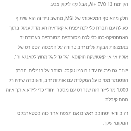
הקיימת 13 AI+ EVO, אבל
מַה
ליקוק צבע.
חלק מהאוסף המלאכותי של MSI, מחשב נייד זה הוא שיתוף
פעולה עם חברת כלי לכה יפנית אוקאדאיה העומדת עמוק בתוך
האסתטיקה-כמו כלי לכה מסורתיים מסורתיים בעבודת יד
באמצעות אבקת עלים זהב טהורה על המכסה הספורט של
אוקיו-אי-אי-קאטושקה הוקוסאי "גל גדול גל מחוץ לקאנגאווה".
ישנם גם פרטים עדינים כמו טקסט מוזהב על הנמלים, הברק
הפסנתר מסיים על המקלדת עם אותיות זהב, והעובדה שיהיו רק
1,000 מהלייזר הזה שנחרט עם מספר ייחודי כדי ליידע אותך איזה
מהם קיבלת.
זה בוודאי יסתובב ראשים אם תצפת אחד כזה בסטארבקס
המקומי שלך.