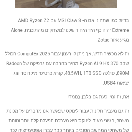
בדיוק כמו שתהינו אם ה- MSI Claw 8 עם AMD Ryzen Z2
Extreme יהיה כף היד היחיד שלנו למשחקים מהתוכנית, Alone
מגיע אזור Zotac.
זה לא מכשיר חדש, אך ניתן לו רענון עבור ComputEx 2025 הכולל
שבב Ryzen AI 9 HX 370 מהיר בהרבה עם גרפיקה של Radeon
890M, סוללה 48.5WH, 1TB SSD, קורא כרטיסי מיקרוסד וזוג
יציאות USB4.
אה, זה זמין כעת גם בלבן. נֶחְמָד!
זה גם מעביר חלונות עבור לינוקס שכאשר אנו מדברים על מכונת
משחק, הגיוני מאוד. לינוקס היא מערכת הפעלה קלה יותר וטונות
של משחקי המחשב הטובים ביותר כבר עברו אופטימיזציה לכך