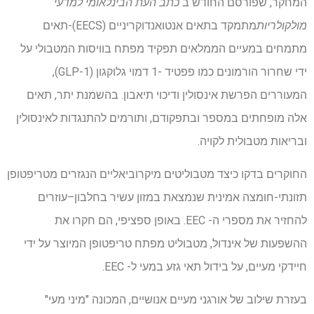
המחקר, שפורסם החודש ב
כתב העת הבינלאומי למדעי
מולקולריות
מתמקד בתאים אנטואנדוקריניים (EECS)-תאים
מתמחים במעיים הממלאים תפקיד מפתח בוויסות המטבולי על
ידי שחרור הורמונים כמו פפטיד -1 דמוי גלוקגון (GLP-1),
המעוררים הפרשת אינסולין ודיכוי תיאבון. בהשמנת יתר, תאים
אלה מופחתים במספר ובתפקודם, ותורמים להתנגדות לאינסולין
ובריאות מטבולית לקויה.
החוקרים בדקו כיצד מטבוליטים מיקרוביאליים הנגזרים מטריפטופן
תזונתי-חומצה אמינית שנמצאת במזון עשיר בחלבון–עוזרים
להחזיר את מספרי ה- EEC. באופן ספציפי, הם חקרו את
ההשפעות של אינדול, מטבוליט מפתח טריפטופן המיוצר על ידי
חיידקי מעיים, על בידול תאי גזע במעי ל- EEC.
בעזרת שילוב של אורגני מעיים אנושיים, המכונה "מיני מעי"