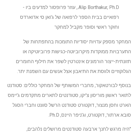
Alip Borthakur, Ph.D., עוזר פרופסור למדעים ביו -
רפואיים בבית הספר לרפואה של ג'ואן סי אדוארדס
וחוקר ראשי וסופר מקביל למחקר
המחקר מספק עדויות יסודיות התומכות בהתפתחות של
התערבויות ממוקדות מיקרוביוטה-כגישות פרוביוטיקה או
תזונתית-ייצור הורמונים אינטרטין לשפר את חילוף החומרים
הגלוקוזיים ולווסת את התיאבון אצל אנשים עם השמנת יתר.
בנוסף לבורטאקור, מחברי המשותף של המחקר כוללים: סטודנט
לתואר ראשון מוריסון צ'יקו, סטודנטים לתארים מתקדמים ג'יימס
הארט וחסן מנצור, דוקטורט סטודנט הרשל סוונט וחברי הסגל
סובא ארתור, דוקטורט, וג'ניפר היינס, Ph.D.
"היה מרגש לחנך ארבעה סטודנטים מרושלים נלהבים,