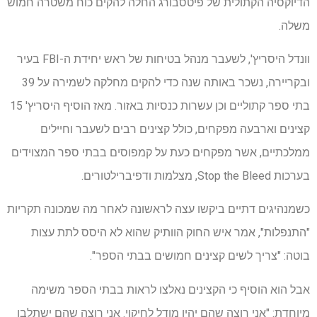
הדיוקסיה הקתולית של פיטסבורג החלה להקים כוח משטרה חמוש
משלה.
וונדל היסריץ', לשעבר מנהל בטיחות של ראש יחידת ה-FBI בעיר
ובקריירה, נשכר באותה שנה כדי להקים מחלקה לשמירה על 39
בתי ספר קתוליים וכן עשרות כנסיות באזור. מאז הוסיף היסריץ' 15
קצינים וארבעה מפקחים, כולל קצינים רבים לשעבר וחיילים
ממלכתיים, אשר מפקחים כעת על קמפוסים בבתי ספר המצוידים
בערכות Stop the Bleed, מצלמות ודפיברילטורים.
כשמנהיגים דתיים ביקשו עצה לראשונה לאחר מה שמכונה תקריות
"התנפלות", אמר איש החוק הוותיק שהוא לא היסס לתת עצות
בוטה: "צריך לשים קצינים חמושים בבתי הספר".
אבל הוא הוסיף כי הקצינים נאלצו לראות בבתי הספר משימה
מיוחדת: "אני רוצה שהם יהיו מודל לחיקוי. אני רוצה שהם ישתלבו