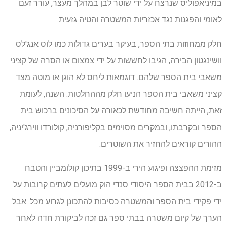
במיניאפוליס שנרצח על ידי שוטר לבן במהלך מעצר, עורר זעם
לאומי והפגנות נגד אכזריות המשטרה והטיה גזעית.
חלק ממחוזות בתי הספר, בעיקר בערים גדולות כמו לוס אנג'לס
וושינגטון הבירה, הגיבו לחששות על ידי צמצום או הסרה של קציני
משאבי בית הספר שלהם. דוגמאות ליחס לא הוגן או מוטה מצד
קציני משאבי בית הספר הניעו חלק מההחלטות. השנה, לעומת
זאת, הייתה חשיבה מחודשת לכאורה על הסיכונים ברכוש בית
הספר ובקרבתו, ובמקרים מסוימים בקליפורניה, קולורדו ווירג'יניה,
ההורים קוראים להחזיר את השוטרים.
מזימת ההפצצה ופיגוע הירי ב-1999 בתיכון קולומביין והטבח
ב-2012 בבית הספר היסודי סנדי הוק מועלים לעתים קרובות על
ידי פקידי בית הספר והמשטרה כסיבות להתכונן לגרוע מכל. אבל
הערך של קיום משטרה בבתי ספר גם זכה לביקורת חדה לאחר