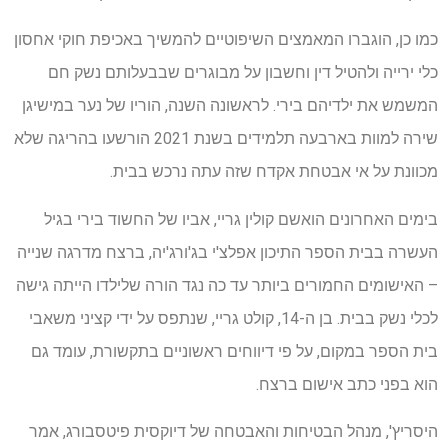
כמו כן, הוגברו המאמצים השיפוטיים להמשיך באכיפת חוקי אחסון
כלי ירייה ולהטיל דין וחשבון על מבוגרים שבבעלותם נשק חם
המשמש את ילדיהם בירי. לראשונה השנה, הוריו של נער במישיגן
שירה למוות בארבעה תלמידים בשנת 2021 הורשעו בהריגה שלא
מכוונת על אי אבטחת אקדח שזה עתה נרכש בבית.
בימים האחרונים הואשם קולין גריי, אביו של החשוד בירי בגיל
העשרה בבית הספר התיכון אפלצ'י בג'ורג'יה, ברצח מדרגה שנייה
– האישומים החמורים ביותר עד כה נגד הורה שלילדו הייתה גישה
לכלי נשק בבית. בן ה-14, קולט גריי, שנתפס על ידי קציני משאבי
בית הספר במקום, על פי דיווחים ראשוניים בתקשורת, עומד גם
הוא בפני כתב אישום ברצח.
היסריץ', מנהל הבטיחות והאבטחה של דיוקסית פיטסבורג, אמר