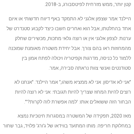
קטן יותר, ממש מזרחית לפיטסבורג, ב-2018.
היילנד אמר שצפון אלגני לא התמקד באף דיווח חדשותי או איום
אחד בהחלטתו, אבל הוא ואחרים חשבו כיצד לקבוע סטנדרט של
ערנות. לצפון אלגני אין או רוצה גלאי מתכות, מכשירים שחלק
מהמחוזות ראו בהם צורך. אבל יחידת משטרה מאומנת שמוכנה
ללמוד כל כניסה, מדרגות וקפיטריה ויכולה לפתח אמון בין
סטודנטים ואנשי צוות נראתה סבירה, אמר.
"אני לא אדיסון. אני לא ממציא משהו," אמר היילנד. "אנחנו לא
רוצים להיות המחוז שצריך להיות תגובתי. אני לא רוצה להיות
הבחור הזה ששואלים אותו: 'למה אפשרת לזה לקרות?'".
מאז 2020, תפקידה של המשטרה במסגרות חינוכיות נמצא
במחלוקת חריפה. מותו המתועד בווידאו של ג'ורג' פלויד, גבר שחור