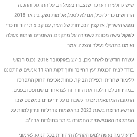
שיש לו ולעירו הערכה שנצברו בעמל רב על התרגול וההכנה
הדרושים כדי להכיל, אם לא לסכל, אלימות נשק. בינואר 2018
נפגש הישריץ', אז קצין הבטיחות של העיר, עם קבוצות יהודיות כדי
לשקול גישה מכוונת לשמירה על מתקנים. השוטרים שיתפו פעולה
ואומנו בתרגילי נעילה והצלה, אמר.
עשרה חודשים לאחר מכן, ב-27 באוקטובר 2018, נכנס חמוש
בודד לבית הכנסת "עץ החיים" ותוך דקות הרג 11 אנשים שהתכוננו
ללימוד שחרית ותפילת הבוקר. כוחות אכיפת החוק התפרסו
במהירות, לכדו ולכדו את היורה וחילצו אחרים שנתפסו בפנים.
התגובה המתואמת זכתה לשבחים על ידי עדים במשפט שבו
הורשע הרוצח בשנת 2023 בהאשמות פדרליות ונידון למוות על
המתקפה האנטישמית החמורה ביותר בתולדות ארה"ב.
"ידעתי מה נעשה למען הקהילה היהודית בכל הנוגע לאימוני