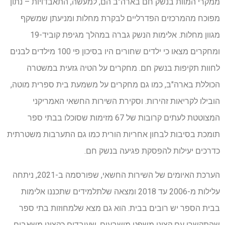
ממקרי המוות בנשק חם בארה"ב הם, למעשה, התאבדויות – נתון
מפוכח מהמרכזים הפדרליים לבקרת מחלות ומניעתן שמשקף
מגוון מחלות. אלימות הנשק גברה במהלך מגיפת קוביד-19
ומחקרים מצאו כי ילדים שחורים היו בסיכון פי 100 מילדים לבנים
לחוות תקיפות בנשק חם. מחקרים על הטיה גזעית במשטרה
הכוללת בארה"ב, כמו גם מחקרים על משמעת בית ספרית מוטה,
הובילו לקריאות זהירות. וסקירת השירות החשאי האמריקני
המצוטטת לעתים קרובות של 67 מזימות שסוכלו בבתי ספר
תומכת בסיבות לבחון אחריות הורית כמו גם התערבות משטרתית
כדרכים יעילות להפסקת פגיעה בנשק חם.
הערכת האיומים של השירות החשאי, שפורסמה ב-2021, ניתחה
עלילות מ-2006 עד 2018 ומצאה שלתלמידים שתכננו אלימות
בבית הספר יש רובים בבית. הוא גם מצא שלמחוזות בתי ספר
שהתקשרו עם קציני משפט מושבעים, שעובדים כקציני משאבים