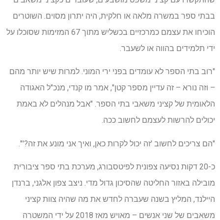
בבתי ספר במשרה מלאה או חלקית, היה יתרון מסוים. השוטרים
הוכיחו את עצמם כמרכזיים בכשליש מתוך 67 המזימות שסוכלו על
ידי תלמידים בהווה או לשעבר.
"רוב בתי הספר לא עומדים בפני ירי המוני. למרות שיש יותר מהם
– וזה נורא – זה עדיין מספר קטן", אמר מו קנדי, מנכ"ל האגודה
הלאומית של קציני משאבי בתי הספר. "אבל מנהלים לא באמת
יכולים להרשות לעצמם לחשוב ככה.
"הם צריכים לחשוב 'זה יכול לקרות כאן, ואיך אני מונע את זה?'".
כ-20 דקות נסיעה צפונית לפיטסבורג, מערכת בתי ספר ציבורית
מובילה באזור החליטה שהסיכון גדול מדי. ניצב צפון אלגני, ברנדן
היילנד, המליץ ​​בשנה שעברה לחדש את מה שהיה צוות קציני
משאבים של שני אנשים – מאויש מאז 2018 על ידי המשטרה