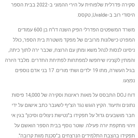
סקירה פדרלית שלפוחית ​​על הירי ההמוני ב-2022 בבית הספר
היסודי רוב ב-Uvalde, טקסס.
משרד המשפטים הפדרלי הפיק השנה דו"ח בן 600 עמודים
המפרט כישלונות מרובים של מפקד משטרת בית הספר, כולל
ניסיונו לנסות לנהל משא ומתן עם הרוצח, שכבר ירה לתוך כיתה,
והמתין לקציניו שיחפשו למפתחות לפתיחת החדרים. מלבד היורה
בגיל העשרה, מתו 19 ילדים ושתי מורים. 17 בני אדם נוספים
נפצעו.
דוח DOJ התבסס על מאות ראיונות וסקירה של 14,000 פיסות
נתונים ותיעוד. הקיץ הוגש נגד הצ'יף לשעבר כתב אישום על ידי
חבר מושבעים גדול על תפקידו ב"נטישת ניצולים וסיכון" בגין אי
זיהוי מתקפת יורה פעילה. שוטר נוסף בבית הספר הואשם על
תפקידו בהצבת התלמידים הנרצחים ב"סכנת מוות קרובה".