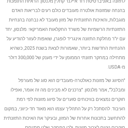
לתזונה באוניברסיטת רוד איילנד קתלין מלנסון. הראיות התומכות
בהנחה שמזונות אולטרה מעובדים כולם רעים לבריאות האדם
מוגבלות, והאיכות התזונתית של מזון מעובד לא נבחנה בהנחיות
התזונתיות הרשמיות של משרד החקלאות האמריקאי. מלנסון, יחד
עם יו"ר מחלקת התזונה אינגריד לופגרן, שואפות לעזור להודיע ​​על
ההנחיות החדשות ביותר, שאמורות לצאת בשנת 2025, כשהיא
מתחילה במחקר תזונתי הממומן על ידי מענק של 300,000 דולר
מ-USDA.
"הסיווג של מזונות כאולטרה-מעובדים הוא סוג של מעורפל
ומבלבל", אמר מלנסון. "צרכנים לא מבינים מה זה אומר, ואפילו
חוקרים נמצאים בוויכוחים סוערים על סיווג מזונות לפי רמת
העיבוד. להסתכל רק על התהליך עצמו הוא מאוד חד-כיווני, במקום
להתחשב בתכונות אחרות של המזון, ובעיקר את האיכות התזונתית
חוקרים נוטים לצרוך מזונות, ולכן המחקר שלנו מתייחס