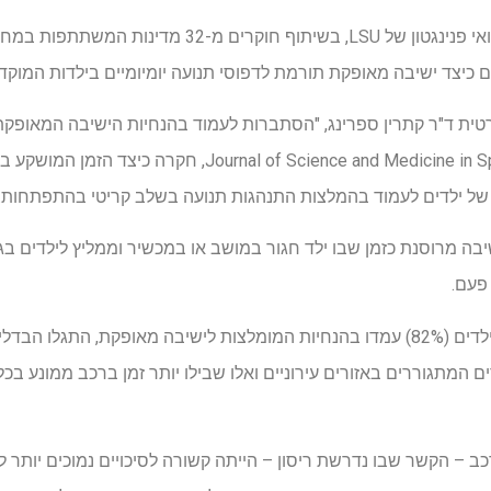
כיצד ישיבה מאופקת תורמת לדפוסי תנועה יומיומיים בילדות המוקד
ית ד"ר קתרין ספרינג, "הסתברות לעמוד בהנחיות הישיבה המאופק
חתך בינלאומי", שפורסם ב-al of Science and Medicine in Sport
 של ילדים לעמוד בהמלצות התנהגות תנועה בשלב קריטי בהתפתחות.
הממצאים הראו שבעוד שרוב הילדים (82%) עמדו בהנחיות המומלצות לישיבה מאופק
ים המתגוררים באזורים עירוניים ואלו שבילו יותר זמן ברכב ממונע בכל
 ביום ברכב – הקשר שבו נדרשת ריסון – הייתה קשורה לסיכויים נמוכים יות