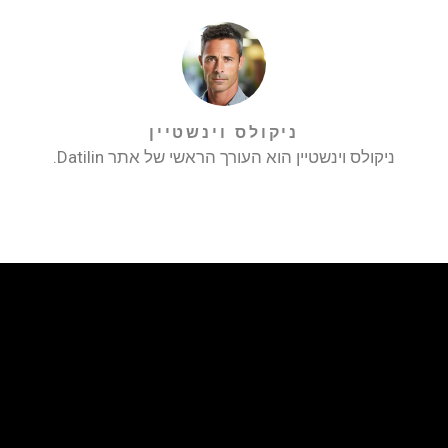
ניקולס וינשטיין
ניקולס וינשטיין הוא העורך הראשי של אתר Datilin.