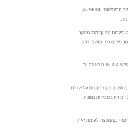
חוקרים במרכז המחקר הביו-רפואי פנינגטון של LSU, בשיתוף חוקרים מ-32 מדינות המשתתפות במחקר הבינלאומי SUNRISE,
מת.
ת בילדות המוקדמת: מחקר
Journ, חקרה כיצד הזמן המושקע במכשירים כמו מושבי רכב
ארגון הבריאות העולמי מגדיר ישיבה מרוסנת כזמן שבו ילד חגור במושב או במכשיר וממליץ לילדים בגילאי 3-4 שנים לא להיות
ת, התגלו הבדלים חשובים בהתבסס על שגרת
 יום היו בסבירות נמוכה
ר לעמוד בהמלצה. לעומת זאת,