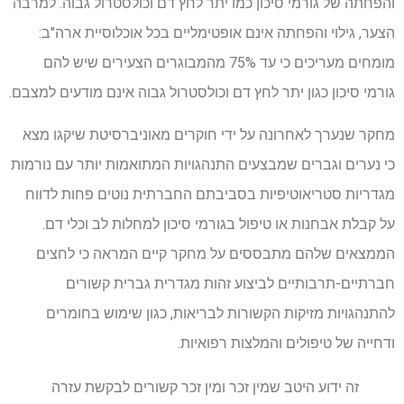
והפחתה של גורמי סיכון כמו יתר לחץ דם וכולסטרול גבוה. למרבה
הצער, גילוי והפחתה אינם אופטימליים בכל אוכלוסיית ארה"ב:
מומחים מעריכים כי עד 75% מהמבוגרים הצעירים שיש להם
גורמי סיכון כגון יתר לחץ דם וכולסטרול גבוה אינם מודעים למצבם.
מחקר שנערך לאחרונה על ידי חוקרים מאוניברסיטת שיקגו מצא
כי נערים וגברים שמבצעים התנהגויות המתואמות יותר עם נורמות
מגדריות סטריאוטיפיות בסביבתם החברתית נוטים פחות לדווח
על קבלת אבחנות או טיפול בגורמי סיכון למחלות לב וכלי דם.
הממצאים שלהם מתבססים על מחקר קיים המראה כי לחצים
חברתיים-תרבותיים לביצוע זהות מגדרית גברית קשורים
להתנהגויות מזיקות הקשורות לבריאות, כגון שימוש בחומרים
ודחייה של טיפולים והמלצות רפואיות.
זה ידוע היטב שמין זכר ומין זכר קשורים לבקשת עזרה