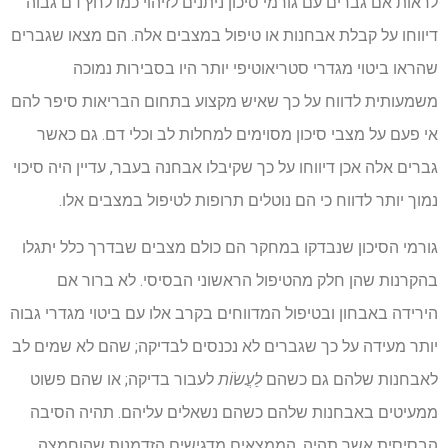
לראות אם גברים עם גורמי סיכון ניתנים לזיהוי כמו לחץ דם גבוה
דיווחו על קבלת אבחנות או טיפול במצבים אלה. הם מצאו שגברים
שהראו ביטוי מגדרי סטריאוטיפי יותר היו בסבירות נמוכה
משמעותית לדווח על כך שאיש מקצוע בתחום הבריאות סיפר להם
אי פעם על מצבי סיכון מסוימים למחלות לב וכלי דם. גם כאשר
גברים אלה אכן דיווחו על כך שקיבלו אבחנה בעבר, עדיין היה סיכוי
נמוך יותר לדווח כי הם נוטלים תרופות לטיפול במצבים אלו.
גורמי הסיכון שנבדקו במחקר הם כולם מצבים שבדרך כלל יתגלו
בהקרנות שהן חלק מהטיפול הראשוני הבסיסי. לא ברור אם
הירידה באבחון ובטיפול המדווחים בקרב אלו עם ביטוי מגדרי גבוה
יותר מעידה על כך שגברים לא נכנסים לבדיקה; שהם לא שמים לב
לאבחנות שלהם גם כשהם
לַעֲשׂוֹת
לעבור בדיקה; או שהם פשוט
ממעיטים באבחנות שלהם כשהם נשאלים עליהם. תהיה הסיבה
הבסיסית אשר תהיה, הממצאים מדגישים הזדמנות שהוחמצה