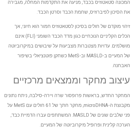
המכונה סטאטוזיס בכבד, מניעה את התקדמות המחלה, מגבירה
את הסיכון לפיברוזיס, שחמת הכבד וסרטן הכבד.
זיהוי מוקדם של חולים בסיכון לסטאטוזיס חמור הוא חיוני, אך
הכלים הקליניים הנוכחיים כגון מדד הכבד השומני (FLI) אינם
מושלמים. עדויות מצטברות מצביעות על שיבושים במיקרוביוטה
של ​​המעיים ב-MASLD וב-MetS כשחקן פוטנציאלי בשיפור
האבחנה.
עיצוב מחקר וממצאים מרכזיים
המחקר החדש, בראשות פרופסור שרה ויירה-סילבה, ניתח נתונים
מקבוצת ה-microDHNA, מחקר חתך של 61 חולים עם MetS על
פני שלבים שונים של MASLD. המשתתפים עברו הדמיית כבד,
הערכה קלינית ופרופיל מיקרוביוטה של ​​המעיים.