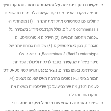
מקשרת בטן
דיסביוזה
אֶל
סטאטוזיס חמור
.
המחקר חשף
חתימה מיקרוביאלית מובהקת הקשורה לחומרת סטאטוזיס.
לחולים עם סטאטוזיס מתקדמת יותר היו: (1) מופחתת ה-
commensals מועילים, כולל
אקרמנסיה
ידוע בשמירה על
שלמות מחסום המעיים. (2) חיידקים אופורטוניסטיים
מוגברים, כגון
סטרפטוקוקוס
. (3) שכיחות גבוהה יותר של
Bacteroides 2
(Bact2) enterotype, סוג של קהילה
מיקרוביאלית שנקשרה בעבר לדלקת וליכולת הפחתת
הבוטיראט. באופן מדהים, נשאי Bact2 הגיעו לסף סטאטוזיס
חמור בציוני FLI נמוכים בהרבה מאלו שאינם נשאים (74
לעומת 101), מה שמצביע על כך שדיסביוזה מאיצה את
התקדמות המחלה.
שיפור האבחנה באמצעות פרופיל מיקרוביוטה
.
כדי