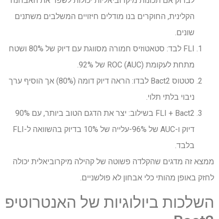
לבדוק אם תכונות מיקרוביאליות יכולות לשפר את האבחנה
הקלינית, החוקרים בנו מודלים חיזויים המשלבים משתנים
שונים.
FLI לבד: סטאטוזיס חמורה מסווגת עם דיוק של 80% ושטח
מתחת לעקומת ROC (AUC) של 92%.
סטטוס Bact2 לבדו: הראה דיוק דומה (80%) אך הוסיף ערך
ניבוי בלתי תלוי.
FLI + Bact2 בשילוב: יצר את הדגם הטוב ביותר, עם 90%
דיוק ו-AUC של 96%-עלייה של 10% בדיוק בהשוואה ל-FLI
בלבד.
ממצא זה מדגים שהקלדה פשוטה של ​​קהילה מיקרוביאלית יכולה
לחזק באופן מהותי כלי אבחון לא פולשניים.
השלכות ביולוגיות של האנטרוטיפ