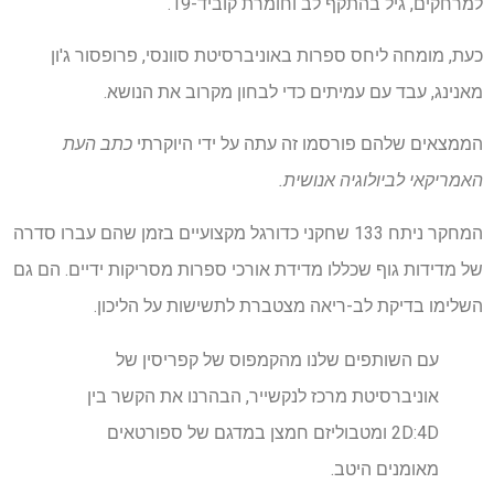
למרחקים, גיל בהתקף לב וחומרת קוביד-19.
כעת, מומחה ליחס ספרות באוניברסיטת סוונסי, פרופסור ג'ון
מאנינג, עבד עם עמיתים כדי לבחון מקרוב את הנושא.
הממצאים שלהם פורסמו זה עתה על ידי היוקרתי
כתב העת
האמריקאי לביולוגיה אנושית.
המחקר ניתח 133 שחקני כדורגל מקצועיים בזמן שהם עברו סדרה
של מדידות גוף שכללו מדידת אורכי ספרות מסריקות ידיים. הם גם
השלימו בדיקת לב-ריאה מצטברת לתשישות על הליכון.
עם השותפים שלנו מהקמפוס של קפריסין של
אוניברסיטת מרכז לנקשייר, הבהרנו את הקשר בין
2D:4D ומטבוליזם חמצן במדגם של ספורטאים
מאומנים היטב.