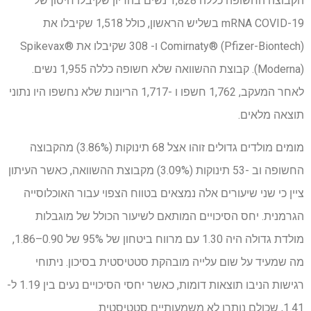
הקבוצה החשופה כללה 1,828 נשים בהריון שקיבלו חיסון של
mRNA COVID-19 בשליש הראשון, כולל 1,518 שקיבלו את
Comirnaty® (Pfizer-Biontech) ו- 308 שקיבלו את Spikevax®
(Moderna). קבוצת ההשוואה שלא חשופה כללה 1,955 נשים.
לאחר המעקב, 1,762 חשפו ו -1,717 הריונות שלא נחשפו היו נתוני
תוצאה מלאים.
מומים מולדים גדולים זוהו אצל 68 תינוקות (3.86%) מהקבוצה
החשופה וב -53 תינוקות (3.09%) מקבוצת ההשוואה, כאשר העיתון
ציין כי שני שיעורים אלה נמצאים בטווח הצפוי עבור האוכלוסייה
הגרמנית. יחס הסיכויים המותאם לשיעור הכולל של מוגבלות
מולדת גדולה היה 1.30 עם מרווח ביטחון של 95% של 0.90–1.86,
מה שמעיד על שום עלייה מובהקת סטטיסטית בסיכון. ניתוחי
רגישות הניבו תוצאות דומות, כאשר יחסי הסיכויים נעים בין 1.19 ל-
1.41, שכולם נותרו לא משמעותיים סטטיסטית.