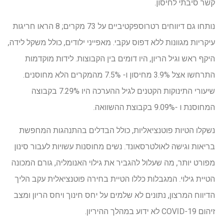
קשר סיבתי לחיסון.
נותחו גם דיווחים רטרוספקטיביים על 73 מקרים; 8 הראו חריגות
עיקריות מגוונות ללא דפוס עקבי. מאפייני ילודים, כולל משקל לידה,
היקף ראש וגיל הריון, היו דומים בין הקבוצות. לידות מוקדמות
התרחשו אצל 3.9% מחיסון ו- 7.5% מהמקרים הלא מחוסנים.
שיעורי התינוקות הקטנים לגיל ההערכה היו 7.29% בקבוצה
המחוסנת ו -9.09% בקבוצת ההשוואה.
נשקלו הטיות פוטנציאליות, כולל הבדלים בהתנהגות המחפשת
בריאות וגישה לאולטרסאונד. נשים מחוסנות עשויות לעבור סינון
מפורט יותר, מה שעלול להגביר את גילוי האנומליה, גורם המכונה
הטיית גילוי. המגבלות כללו הטיית בחירה פוטנציאלית עקב הליך
הדיווח המרצון, נתונים לא שלמים על יחס חינוך ויחס הריון ומצב
זיהום COVID-19 לא ידוע במהלך ההיריון.