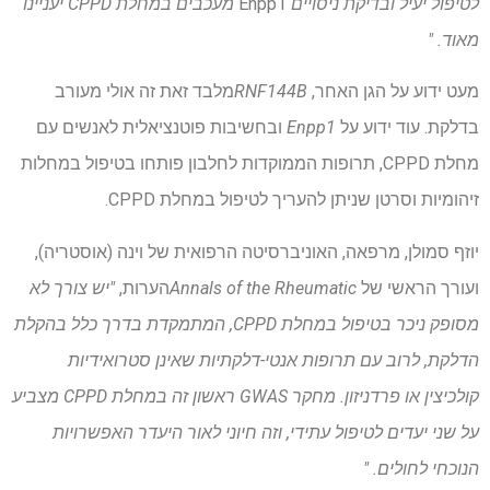
לטיפול יעיל ובדיקת ניסויים
Enpp1
מעכבים במחלת CPPD יעניינו
מאוד. "
מעט ידוע על הגן האחר,
RNF144B
מלבד זאת זה אולי מעורב
בדלקת. עוד ידוע על
Enpp1
ובחשיבות פוטנציאלית לאנשים עם
מחלת CPPD, תרופות הממוקדות לחלבון פותחו בטיפול במחלות
זיהומיות וסרטן שניתן להעריך לטיפול במחלת CPPD.
יוזף סמולן, מרפאה, האוניברסיטה הרפואית של וינה (אוסטריה),
ועורך הראשי של
Annals of the Rheumatic
הערות,
"יש צורך לא
מסופק ניכר בטיפול במחלת CPPD, המתמקדת בדרך כלל בהקלת
הדלקת, לרוב עם תרופות אנטי-דלקתיות שאינן סטרואידיות
קולכיצין או פרדניזון. מחקר GWAS ראשון זה במחלת CPPD מצביע
על שני יעדים לטיפול עתידי, וזה חיוני לאור היעדר האפשרויות
הנוכחי לחולים. "