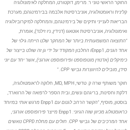
החוקר הראשי טוני ר. מרימן, דוקטורט, המחלקה לאימונולוגיה
קלינית וראומטולוגיה, אוניברסיטת אלבמה בבירמינגהם; מערכת
הבריאות לענייני ותיקים של בירמינגהם; והמחלקה למיקרוביולוגיה
ואימונולוגיה, אוניברסיטת אוטאגו (דנידין, ניו זילנד), אומרת,
"התוצאה המשמעותית ביותר של המחקר שלנו הייתה גילוי של
אחד הגנים,
Enpp1
ו החלבון המקודד על ידי גן זה שולט בייצור של
כימיקלים (אדנוזין מונופוספט ופירופוספט אורגני), אשר יחד עם יוני
סידן, מובילים להיווצרות גבישי CPP. "
חוקר משותף שרה ק. טדשי, MD, MPH, חלוקה לראומטולוגיה,
דלקת וחסינות, בריגהם ונשים, ובית הספר לרפואה של הרווארד,
בוסטון, מוסיף,
"הקשר הרחב לגנום עם
Enpp1
מרגש אותי במיוחד
כראומטולוג מכיוון שזה הגיוני:
Enpp1
מייצר פירופוספט אורגני,
אחד המרכיבים של גבישי CPP. חולים עם מחלת CPPD נואשים