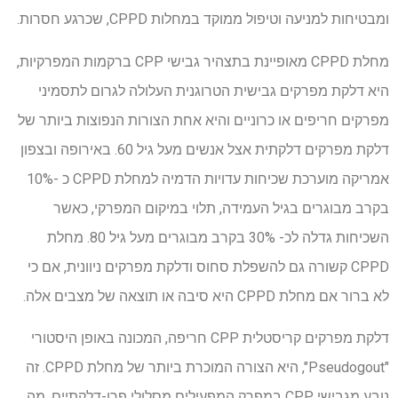
ומבטיחות למניעה וטיפול ממוקד במחלות CPPD, שכרגע חסרות.
מחלת CPPD מאופיינת בתצהיר גבישי CPP ברקמות המפרקיות,
היא דלקת מפרקים גבישית הטרוגנית העלולה לגרום לתסמיני
מפרקים חריפים או כרוניים והיא אחת הצורות הנפוצות ביותר של
דלקת מפרקים דלקתית אצל אנשים מעל גיל 60. באירופה ובצפון
אמריקה מוערכת שכיחות עדויות הדמיה למחלת CPPD כ -10%
בקרב מבוגרים בגיל העמידה, תלוי במיקום המפרקי, כאשר
השכיחות גדלה לכ- 30% בקרב מבוגרים מעל גיל 80. מחלת
CPPD קשורה גם להשפלת סחוס ודלקת מפרקים ניוונית, אם כי
לא ברור אם מחלת CPPD היא סיבה או תוצאה של מצבים אלה.
דלקת מפרקים קריסטלית CPP חריפה, המכונה באופן היסטורי
"Pseudogout", היא הצורה המוכרת ביותר של מחלת CPPD. זה
נובע מגבישי CPP במפרק המפעילים מסלולי פרו-דלקתיים, מה