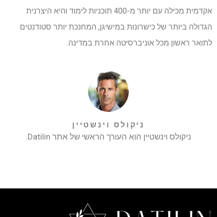
אקדמית מכילה עם יותר מ-400 תוכניות לימוד והיא היצרנית
הגדולה ביותר של כישרונות במישיגן, המחנכת יותר סטודנטים
לתואר ראשון מכל אוניברסיטה אחרת במדינה.
ניקולס וינשטיין
ניקולס וינשטיין הוא העורך הראשי של אתר Datilin.