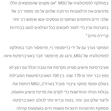
במחלקה לפסיכולוגיה של MSU. "אנו מקווים שהממצאים הללו
מדגישים את הרלוונטיות הרחבה שלהם על פני מספר רב של
שלבי חיים ותחומים ושחוקרים ועוסקים יעשו שימוש רב יותר
בהערכות עניין כדי לעזור לאנשים בכל הגילאים לנווט בבחירות
קריירה וחיים."
המחקר נערך גם על ידי כריסטופר ניי, פרופסור חבר במחלקה
לפסיכולוגיה של MSU, ורונג סו, פרופסור חבר באוניברסיטת איווה.
אוניברסיטת מישיגן סטייט מקדמת את טובת הכלל עם רצון לא
נפוץ כבר יותר מ-170 שנה. בין 100 האוניברסיטאות המובילות
בעולם ומוסד מחקר ציבורי מוביל בארה"ב, MSU דוחפת את
גבולות הגילוי והחדשנות כדי לקדם את מדינת מישיגן והאומה,
וליצור עולם טוב יותר, בטוח ובריא יותר לכולם. האוניברסיטה
מספקת הזדמנויות חינוכיות משנות חיים באמצעות קהילה