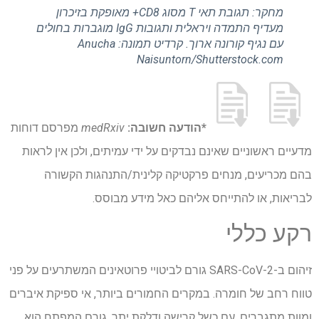
מחקר: תגובת תאי T מסוג CD8+ מאופקת בזיכרון
מעדיף התמדה ויראלית ותגובות IgG מוגברות בחולים
עם נגיף קורונה ארוך. קרדיט תמונה: Anucha
Naisuntorn/Shutterstock.com
*הודעה חשובה:
medRxiv
מפרסם דוחות
מדעיים ראשוניים שאינם נבדקים על ידי עמיתים, ולכן אין לראות
בהם מכריעים, מנחים פרקטיקה קלינית/התנהגות הקשורה
לבריאות, או להתייחס אליהם כאל מידע מבוסס.
רקע כללי
זיהום ב-SARS-CoV-2 גורם לביטויי פרוטאינים המשתרעים על פני
טווח רחב של חומרה. במקרים החמורים ביותר, אי ספיקת איברים
ומוות מתגברים, עם כשל קרישה ודלקת יתר. גורם המפתח הוא