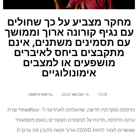
מחקר מצביע על כך שחולים
עם נגיף קורונה ארוך וממושך
עם תסמינים משתנים, אינם
מתקבצים ביחס לאיברים
מושפעים או למצבים
אימונולוגיים
19:03
,
16 פברואר 2024
,
בריאות ורפואה
הדפסה מוקדמת חדשה, שהועלתה לאחרונה ל-
medRxiv
* שרת
טרום-הדפסה, מדווח על ממצאים הקשורים באופן משמעותי
שעשויים לעזור לחזות COVID ארוך וקשה ולהבין מה גורם לו.