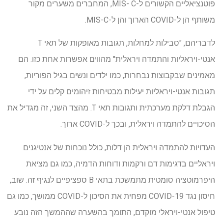
פוטנציאליים הקשורים ל-MIS- C, המחברים משערים מקור
משותף הן ל-COVID הארוך והן ל-MIS-C.
לדבריהם, "סבילות למחלות, תגובות מאופקות של תאי T
אנטי-ויראליות והתמדה ויראלית" מהווים אפשרות אחת כזו. הם
מאמינים שבקבוצות נבחרות, כמו ילדים ונשים בגיל הפוריות,
תגובות אנטי-ויראליות יעילות מבטיחות זיהומים קלים על ידי
הגבלת דלקת מערכתית ותגובות תאי T. מהצד השני, זה מגדיל את
הסיכויים להתמדה ויראלית, ובכך ל-COVID ארוך.
העדויות להתמדה ויראלית הן דלות, כולל נוכחות של אנטיגנים
ויראליים בדגימות דם ורקמות ודוחות הדמיה, כמו גם מציאת
היפרמוטציה סומטית מתמשכת בתאי B ספציפיים לנגיף זה. שוב,
חיסון נגד COVID-19 מפחית את הסיכון ל-COVID ממושך, כמו גם
טיפול אנטי-ויראלי מוקדם, התומך בהשערה שההמשך הזה נובע