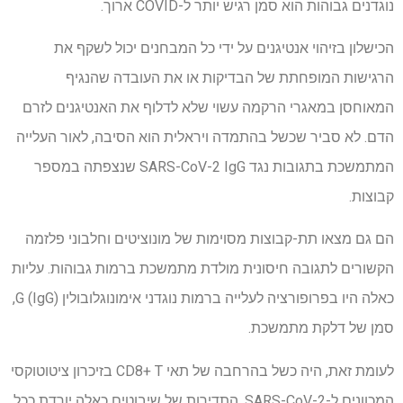
נוגדנים גבוהות הוא סמן רגיש יותר ל-COVID ארוך.
הכישלון בזיהוי אנטיגנים על ידי כל המבחנים יכול לשקף את
הרגישות המופחתת של הבדיקות או את העובדה שהנגיף
המאוחסן במאגרי הרקמה עשוי שלא לדלוף את האנטיגנים לזרם
הדם. לא סביר שכשל בהתמדה ויראלית הוא הסיבה, לאור העלייה
המתמשכת בתגובות נגד SARS-CoV-2 IgG שנצפתה במספר
קבוצות.
הם גם מצאו תת-קבוצות מסוימות של מונוציטים וחלבוני פלזמה
הקשורים לתגובה חיסונית מולדת מתמשכת ברמות גבוהות. עליות
כאלה היו בפרופורציה לעלייה ברמות נוגדני אימונוגלובולין G (IgG),
סמן של דלקת מתמשכת.
לעומת זאת, היה כשל בהרחבה של תאי CD8+ T בזיכרון ציטוטוקסי
המכוונים ל-SARS-CoV-2. התדירות של שיבוטים כאלה יורדת ככל