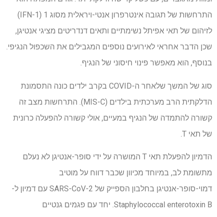
התרחשות של תגובה אינטרפרון אנטי-ויראלית מסוג 1 (IFN-1)
לזיהום של תאי אפיתל נשימתיים ותאים דנדריטים מציגי אנטיגן,
שכן הדבר אחראי לאירועים נוספים המגבילים את השכפול הנגיפי.
בנוסף, הוא מאפשר פינוי חיסוני של הנגיף.
סוג של המשך שלאחר ה-COVID בקרב ילדים כונה התסמונת
הדלקתית הרב מערכתית בילדים (MIS-C). התרחשות מצב זה
קשורה להתמדה של הנגיף במעיים, אולי קשורה להפעלה כרונית
של תאי T.
הדמיון להפעלת תאי T המושרה על ידי סופר-אנטיגן לא נעלם
מתשומת לב, במיוחד מכיוון שכבר דווח על מוטיב
דמוי-סופר-אנטיגן בחלבון הספייק של SARS-CoV-2 עם דמיון ל-
Staphylococcal enterotoxin B. יחד עם פגמים גנטיים