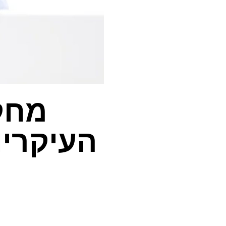
מחק
העיקריו