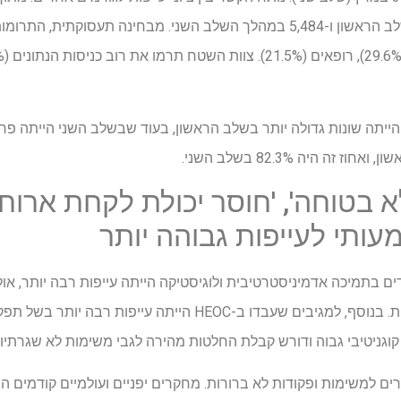
5,569 פרטים -9,583 נאספו בשלב הראשון ו-5,484 במהלך השלב השני. מבחינה תעסו
 בטוחה', 'חוסר יכולת לקחת ארוח
ותי לעייפות גבוהה יותר
ם בתמיכה אדמיניסטרטיבית ולוגיסטיקה הייתה עייפות רבה יותר, או
יומיומיות לא מוכרות ולא שגרתיות. בנוסף, למגיבים שעבדו ב-HEOC ה
קוגניטיבי גבוה ודורש קבלת החלטות מהירה לגבי משימות לא שגרתיות
שורים למשימות ופקודות לא ברורות. מחקרים יפניים ועולמיים קודמים ה