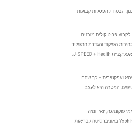
התכנון, הבטחת הפסקות קבועות
 לקבוע פרוטוקולים מובנים
 בהירות הפיקוד והגדרת התפקיד
באמצעות תרגילי היערכות קבועים והכשרה מבוססת סימולציה. לבסוף, חיוני למקסם את התועלת של אפליקציית J-SPEED + Health.
ימא ואפקטיבית – כך שהם
יפים, המטרה היא לעצב
י פוקונאגה, יואי יומיה
וטצוהיקו קובו באוניברסיטת הירושימה; ו-Seiichiro Tateishi, Nahoko Enokida, Koji Mori ו-Yoshihisa Fujino באוניברסיטה לבריאות