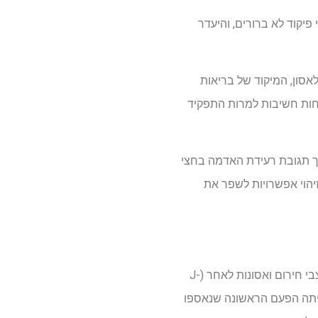
נוטו ב-2024 מראים כי משימות ומבני פיקוד לא ברורים, והיעדר
אסון, המיקוד של בריאות
פחות חשיבות למרות התפקיד
ך תגובת רעידת האדמה בחצי
וך זיהוי אפשרויות לשפר את
במהלך תגובת רעידת האדמה של חצי האי נוטו ב-2024, נעשה שימוש באפליקציית המעקב היפני במצבי חירום ואסונות לאחר (J-
 הייתה הפעם הראשונה שנאספו