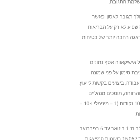
השלמת התגובה.
ך תגובה לאסון. כאשר
השפיע לא רק על הבריאות
דאגה רחבה יותר של בטיחות
עידת האדמה של חצי האי נוטו ב-2024, מרכז פעולות החירום הבריאותיות (HEOC) של אישיקאווה אסף נתונים
מה-1 בינואר עד ה-31 במרץ 2024. הנתונים כללו 46 שאלות תיבת סימון על פני שמונה
עבודה, ביצועים בקשות לייעוץ.
הרווחה, תומכים מנהליים
ואחרים; וסוגי הפעילויות היו HEOC, עבודת שטח ואחרות. העייפות נמדדה מדי יום באמצעות סולם של 10 נקודות (1 = מינימלי ו-10 =
ת.
צוות המחקר ניתח סטטיסטית 15,067 רשומות המכילות נתונים מלאים. התגובה לאסון חולקה לשני שלבים: 1 בינואר עד 6 בפברואר
(שלב ראשון) ו-6 בפברואר עד 31 במרץ (שלב שני). נותח הקשר בין ציוני עייפות לגורמים אחרים. מתוך 15,067 רשומות המייצגות