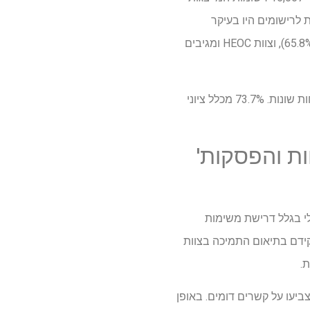
קתית, התרומות לרישומים היו בעיקר
מלוגיסטיקאים (32.9%), אחיות (29.6%), רופאים (21.5%). צוות השטח תרמו את רוב כניסות הנתונים (65.8%), וצוות HEOC ומגיבים
החוקרים מצאו שלציוני העייפות הייתה שונות גדולה יותר בשלב הראשון, בעוד שבשלב השני הייתה פחות שונות. 73.7% מכלל ציוני
ות והפסקות'
לי בגלל דרישת משימות
ייתה עייפות רבה יותר בשל תפקידם בתיאום התמיכה בצוות
.
צביעו על קשרים דומים. באופן