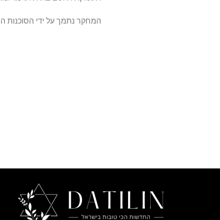
המחקר נתמך על ידי הסוכנות היפנית למדע וטכנול