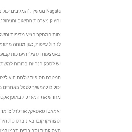
Nagata ממשיך, "המגיבים 
וחיזוק מערכות התיאום והניהול".
צוות המחקר הציע מדיניות והשלכ
לניהול עייפות, כגון מנוחה מתו
יש לספק הנחיות ברורות למשתמש
המטרה הסופית שלהם היא ליצור
יכולים להמשיך לטפל באחרים מ
מחדש את המערכת באופן אקטיבי
יאמאטו סאסאקי, אודג'רל צ'ימד-אוכ
תעסוקתית וסביבתית תרמו למחקר. Odgerel Chimed-Ochir היה המחבר המקביל