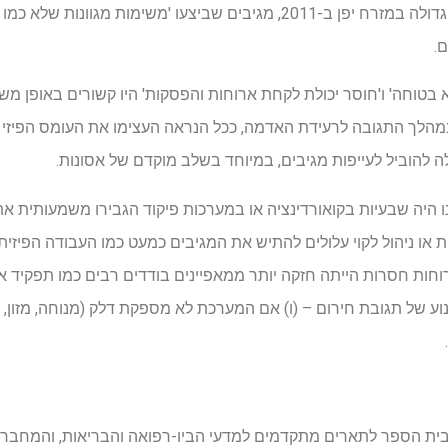
ספציפי, לאחר רעידת האדמה הגדולה במזרח יפן ב-2011, מגיבים שביצעו 'משי
.
טוחה' ו'חוסר יכולת לקחת ארוחות והפסקות' היו קשורים באופן משמע
במהלך התגובה לרעידת האדמה, ככל הנראה העצימו את העומס הפיזי וה
 להוביל לעייפות מגיבים, במיוחד בשלב מוקדם של אסונות.
 היה שבעיות בקואורדינציה או במערכות פיקוד הגבירו משמעותית את
ת או ניהול לקוי עלולים להתיש את המגיבים כמעט כמו העבודה הפיזית
ת חסרות הייתה חזקה יותר ממאפיינים בודדים רבים כמו תפקיד או נ
ע של תגובת חירום – (ו) אם המערכת לא מספקת דלק (מנוחה, מזון, קו