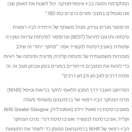
המתקדמת והנעה בביו-אינפורמטיקה. יכול לשנות את האופן שבו
אנו מטפלים במצבי מעיים כרוניים כמו IBD."
פרופסור מוריס גורדון, מנהל משותף של היחידה לביו-רפואית
סינתזה ותרגום לתרגול (BEST) ופרופסור לסינתזת עדויות וסקירה
שיטתית באוניברסיטת לנקשייר אמר: "מחקר ייחודי זה שילב
מומחיות משמעותית של סינתזה קלינית, מדעית וסינתזה של ראיות
כדי לזהות את המצבים הייחודיים במעיים בזמן אבחון מצב זה. זה
פותח דרכים לאבחון ולבחון דרכים".
הפרויקט הועבר דרך המכון הלאומי לחקר בריאות וטיפול (NIHR)
מרכז המחקר הביו-רפואי של ברמינגהם ומשתפי פעולה
מאוניברסיטת ניו סאות' ויילס (אוסטרליה), NHS Greater Glasgow
וקלייד, אוניברסיטת לנקשייר ואוניברסיטת דנדי. מרכז המחקר
הביו-רפואי של NIHR ברמינגהאם ממומן כדי לשפר את התוצאות