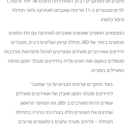
מיקרוביום ממחקרים רבים. הצוות ניתח נתונים של יותר מ-1,700
ילדים ומבוגרים ב-11 מדינות שאובחנו לאחרונה ולפני תחילת
טיפול כלשהו.
הממצאים חושפים שאנשים שאובחנו לאחרונה עם תת-הסוגים
הנפוצים ביותר של IBD, מחלת קרוהן וקוליטיס כיבית, מאבדים
חיידקים אנאירוביים מועילים המסייעים לעיכול פחמימות מורכבות.
מטופלים במקום זאת חווים עלייה בחיידקים סובלני חמצן מהפה
המטיילים במעיים.
בעוד מחקרים קודמים הצביעו על כך שמעבר
לחיידקים סובלני חמצן ואובדן של אנאירובים מועילים
עשויים להיות מעורבים ב-IBD, זהו המחקר הראשון
שהדגים את השינויים הללו בצורה כה ברורה בתחילת
המחלה – ולרוחב מערכי נתונים בינלאומיים מרובים.