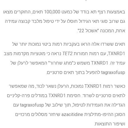
באמצעות רצף תא בודד של כמעט 100,000 תאים, החוקרים מצאו
גם שרוב סוגי תאי הגידול חוסלו על ידי טיפול מלבד קבוצה עמידה
אחת, המכונה "אשכול 22".
תאים ששרדו אלה הראו בעקביות רמות ביטוי נמוכות יותר של
TXNRD1, עם רמות חמורות
TET2
נראה כי מוטציות מקדמות מצב
עמיד זה. TXNRD1 משמש כ"מתג שחרור" המאפשר לרעלן של
tagraxofusp להפעיל בתוך תאים סרטניים.
כאשר רמות TXNRD1 נמוכות, הרעלן נשאר לכוד, מה שמאפשר
לתאים סרטניים לשרוד. חסימת TXNRD1 במודלים פרה-קליניים
הגדילה את העמידות לטיפול, תוך שילוב של tagraxofusp עם
הסוכן ההיפו-מתילצית azacitidine שיחזר מסלולים מרכזיים
ושיפור התוצאות.