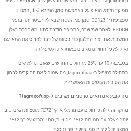
Tagraxofusp הוא הטיפול המאושר הראשון עבור BPDCN. כטיפול
ממוקד חזיתי, הוא פועל באמצעות סמן, הנקרא IL-3, המכוון
ספציפית ל-CD123, סמן פני השטח שבא לידי ביטוי יתר בתאי
BPDCN. לאחר שנקשרה, התרופה חודרת לתא ומשחררת רעלן
המשבית את ייצור החלבון כדי בסופו של דבר להרוס את התא. עם
זאת, לא כל החולים מגיבים באותו אופן לטיפול זה.
בסביבות 10 עד 25% מהחולים החדשים שאובחנו לא יגיבו
בתחילה לטיפול ב-tagraxofusp, מה שמוביל את החוקרים לבחון
את הסיבות הבסיסיות האפשריות.
מה קובע אם תאים סרטניים מגיבים ל-tagraxofusp?
מחקר זה גילה כי חולים עם נורמלי או קל
TET2
מוטציות הגיבו טוב
יותר מאלה עם חמורות
TET2
מוטציות, מה שמרמז על כך
TET2
המצב יכול להיות סמן ביולוגי פרוגנוסטי.