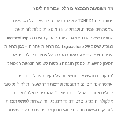
מה משמעות הממצאים הללו עבור החולים?
ניטור רמות TXNRD1 יכול להתריע בפני רופאים על מטופלים
שמפתחים עמידות, ולבדוק
TET2
מוטציות יכולות לזהות את
החולים שיש להם סיכוי גבוה יותר להפיק תועלת מ-tagraxofusp.
בנוסף, שילוב של Tagraxofusp עם תרופות אחרות – כגון תרופות
היפו-מתילציה – יכול לעזור להתגבר על עמידות זו ולהוריד את
הסיכון להישנות, ולספק תובנות נוספות לשיפור תוצאות המטופל.
"מחקר זה מדגיש את החשיבות של חקירת גידולים נדירים
ואולטרה-נדירים עבור תובנות ופריצות דרך שעשויות לחול על סוגי
גידולים אחרים, אפילו יותר נפוצים", אמר פממראג'ו. "חקירות
מולקולריות בסוגי סרטן דם נדירים, כגון זה, עשויות לשמש תוכנית
לטכניקות וגישות חדשות לסוגי סרטן אחרים עם תופעות עמידות