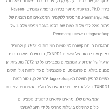
מחקר זה, שפורסם ב
סַרטַן הַדָם,
היה
בהובלה משותפת של חנה
בירד, Ph.D., מדענית מחקר בכירה ברפואה גנומית
,
ו-Naveen
Pemmaraju, MD, פרופסור ללוקמיה. הממצאים הם תוצאה של
ניתוח מולקולרי של תוצאות שפורסמו בעבר מניסוי שלב 2 של
tagraxofusp בראשות Pemmaraju.
התנגדות הייתה קשורה למוטציות חמורות ב-
TET2
גן ולהוריד
באופן עקבי רמות של האנזים TXNRD1, הדרוש להפעלת הרכיב
הרעיל של התרופה. הממצאים מצביעים על כך
TET2
מוטציות הן
סמנים ביולוגיים פרוגנוסטיים פוטנציאליים כדי לזהות אילו חולים
צפויים להפיק תועלת מ-tagraxofusp. יתר על כן, ניטור רמות
TXNRD1 יכול להתריע בפני רופאים על חולים המפתחים עמידות.
הממצאים שלנו מראים שתאים סרטניים ספציפיים
יכולים להימלט ביעילות מהרס על ידי חיוג לאנזימי