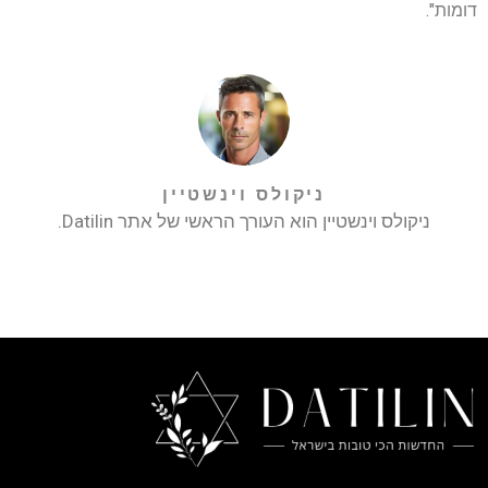
דומות".
ניקולס וינשטיין
ניקולס וינשטיין הוא העורך הראשי של אתר Datilin.