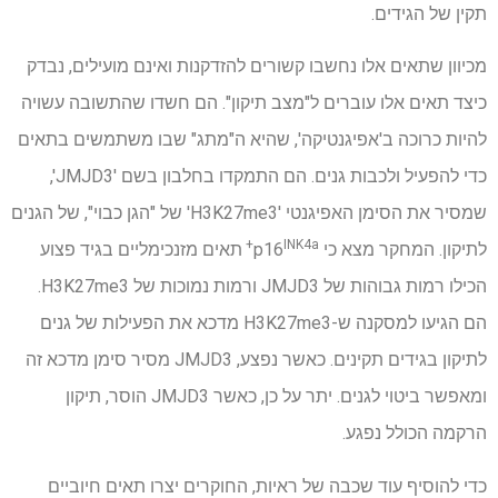
תקין של הגידים.
מכיוון שתאים אלו נחשבו קשורים להזדקנות ואינם מועילים, נבדק
כיצד תאים אלו עוברים ל"מצב תיקון". הם חשדו שהתשובה עשויה
להיות כרוכה ב'אפיגנטיקה', שהיא ה"מתג" שבו משתמשים בתאים
כדי להפעיל ולכבות גנים. הם התמקדו בחלבון בשם 'JMJD3',
שמסיר את הסימן האפיגנטי 'H3K27me3' של "הגן כבוי", של הגנים
INK4a+
לתיקון. המחקר מצא כי p16
תאים מזנכימליים בגיד פצוע
הכילו רמות גבוהות של JMJD3 ורמות נמוכות של H3K27me3.
הם הגיעו למסקנה ש-H3K27me3 מדכא את הפעילות של גנים
לתיקון בגידים תקינים. כאשר נפצע, JMJD3 מסיר סימן מדכא זה
ומאפשר ביטוי לגנים. יתר על כן, כאשר JMJD3 הוסר, תיקון
הרקמה הכולל נפגע.
כדי להוסיף עוד שכבה של ראיות, החוקרים יצרו תאים חיוביים