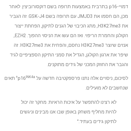
דמויי-p16 בתרבית באמצעות תרופה בשם דוקסורוביצין. לאחר
מכן, הם חסמו את JMJD3 עם תרופה בשם GSK-J4. זה הגביר
את H3K27me3, מתג הכיבוי של הגנים לתיקון, הפחתת ייצור
הקולגן והחמרת הריפוי. ואז הם עשו את הניסוי ההפוך. EZH2,
אנזים שיוצר H3K27me3 נחסם, והפחית את H3K27me3. זה
שיפר את ארגון הקולגן, הגדיל את סמני התיקון הספציפיים לגיד
והגבר את החוזק המכני של גידים מתוקנים.
INK4a+
לסיכום, ניסויים אלה נתנו פרספקטיבה חדשה על p16
תאים
שנחשבים לא מועילים.
לא רצינו להתפשר על איכות הראיות. מחקר זה יכול
להיות מחליף משחק באופן שבו אנו מבינים וניגשים
לתיקון גידים בעתיד."