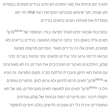
לאורך זמן וניתחו את סוגי התאים הקיימים בגידים פצועים בנקודות
זמן שונות, תוך שימוש בטכניקה הנקראת רצף RNA חד-תא
המודדת את פעילות הגנים בתאים בודדים.
INK4a+
בסביבות שבעה ימים לאחר פציעה בגיד, המספר של p16
תאים גדלו באופן ניכר בתוך הרקמה הפגועה. בגידים בריאים ולא
פצועים, תאים אלו היו נדירים מאוד. הסרתם מרקמה פצועה
הביאה לריפוי גרוע יותר וגידים חלשים יותר ופחות בוגרים. סיבי
קולגן, החלבונים העיקריים המרכיבים את הגידים, היו לא מאורגנים
עם פחות תאי תיקון והגברת הדלקת סביב מקום הפציעה. זה הציע
INK4a+
ש-p16
תאים תרמו לתיקון ולא גרמו לנזק. מחקרים נוספים
INK4a+
גילו כי p16
תאים הם למעשה תאים מזנכימליים, סוג של תא
רקמת חיבור. הם מייצרים רמות גבוהות של קולגן וגורמים
המעודדים יצירת כלי דם ועצבים חדשים, כולם חיוניים לתפקוד