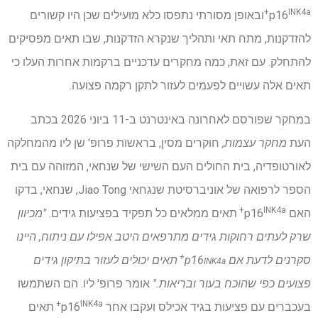
INK4a+
p16
ובאופן מסורתי נתפסו כלא מועילים שכן היו קשורים
להזדקנות, מתח תאי ותהליך שנקרא הזדקנות, שבו תאים מפסיקים
להתחלק. עם זאת, כמה מחקרים עדכניים ברקמות אחרות העלו כי
תאים אלה עשויים לפעמים לעזור לתקן רקמה פצועה.
במחקר שפורסם לאחרונה באינטרנט ב-11 ביוני 2026 בכתב
העת
מחקר עצמות,
חוקרים מסין, בראשות פרופ' שן ליו מהמחלקה
לאורטופדיה, בית החולים העם השישי של שנחאי, המזוהה עם בית
הספר לרפואה של אוניברסיטת שנגחאי Jiao Tong, שנחאי, בדקו
INK4a+
האם p16
תאים ממלאים כל תפקיד בפציעות גידים.
"מכיוון
שרק לעתים רחוקות גידים מתרפאים היטב אפילו עם ניתוח, היינו
INK4a+
סקרנים לדעת אם p16
תאים יכולים לעזור בתיקון גידים
פצועים כפי שהוכח בעור ובריאות."
אומר פרופ' ליו. הם השתמשו
INK4a+
בעכברים עם פציעות בגיד אכילס ועקבו אחר p16
תאים