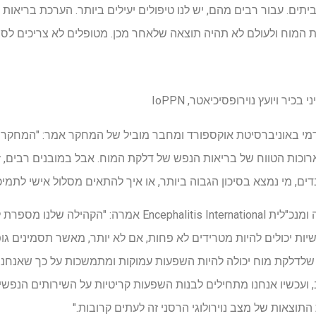
יתים. עבור רבים מהם, יש לנו טיפולים יעילים ביותר. הערכת בריאות
 המוח ולעולם לא תהיה תוצאה שלאחר מכן. מטופלים לא צריכים לסב
כיר ויועץ נוירופסיכיאטר, IoPPN
קדמי באוניברסיטת אוקספורד ומחבר מוביל של המחקר אמר: "המחקר 
כות הטווח של בריאות הנפש של דלקת המוח. אבל במובנים רבים, זה
ובדים, מי נמצא בסיכון הגבוה ביותר, או איך להתאים מסלול אישי לתמי
ד"ר אווה איסטון, מחברת שותפה ומנכ"לית cephalitis International
שיות יכולים להיות מטרידים לא פחות, אם לא יותר, מאשר תסמינים ג
 שלדלקת מוח יכולה להיות השפעות עמוקות ומתמשכות על כך שאנחנו
ועכשיו אנחנו מתחילים לבנות השפעות קריטיות על השירותים הנפש
תוצאות של מצב נוירולוגי הרסני זה לעתים קרובות."