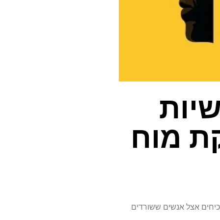
יות
קת מוח
שכיחים אצל אנשים ששורדים