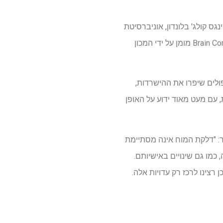
וות של מדענים וקלינאים במכון לפסיכיאטריה, פסיכולוגיה ומדעי המוח (IoPPN) בקינגס קולג' בלונדון, אוניברסיטת
אוקספורד ואוניברסיטת ליברפול, הוא הניתוח המקיף ביותר מסוגו. המחקר שפורסם ב-Brain Communications מומן על ידי המכון
וד שהטיפולים שיפרו את ההישרדות,
, עם מעט מאוד ידוע על האופן
ן, המחבר הראשי של המחקר ועמית MRC Clinical Teaching Teaching ב-IoPPN, אמר: "דלקת המוח אינה מסתיימת
כמו גם שינויים באישיותם.
 רצינו לרכז רק עדויות אלה.