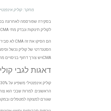
מחקר: קוליק אינפנטילי: מתי לח
בסקירה שפורסמה לאחרונה ב
לקוליק תינוקות ונבדק מתי
CMA
י
הם הסיקו את זה
CMA
לא סביר ש
הסטנדרטי של קוליק נכשל וסימנ
CMA
ויש צורך דחוף בניסויים מתו
דאגות לגבי קולי
הראשונים. למרות שבכי הוא צור
שגורם למצוקה למטפלים ובמקרים
גורמים תרבותיים וסוציו-אקונומ