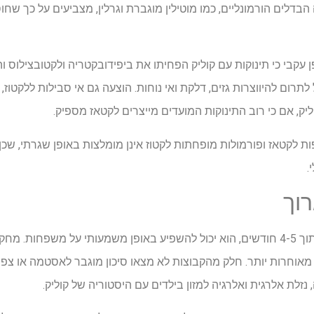
 הבדלים הורמונליים, כמו מוטילין מוגברת וגרלין, מצביעים על כך שחו
עקבי כי תינוקות עם קוליק הפחיתו את ביפידובקטריה ולקטובצילוס וה
Enter, מה שעלול לתרום להיווצרות גזים, דלקת ואי נוחות. הוצעה גם אי סבילות ללקט
יק, אם כי רוב התינוקות המועדים מייצרים לקטאז מספיק.
ת לקטאז ופורמולות מופחתות לקטוז אינן מומלצות באופן שגרתי, שכן 
.
וך
למרות שקוליק חולף בדרך כלל תוך 4-5 חודשים, הוא יכול להשפיע באופן משמעותי על מ
אוחרות יותר. חלק מהקבוצות לא מצאו סיכון מוגבר לאסטמה או צפצו
נזלת אלרגית ואלרגיה למזון בילדים עם היסטוריה של קוליק.