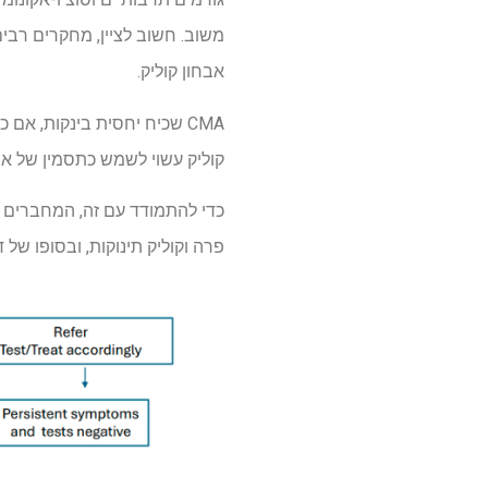
משוב. חשוב לציין, מחקרים רבים
אבחון קוליק.
CMA
שכיח יחסית בינקות, אם כ
קוליק עשוי לשמש כתסמין של אי-אימ
פרה וקוליק תינוקות, ובסופו של דבר זיהו 135 מאמרים, כולל 18 ניסויים קליניים העריכו ד