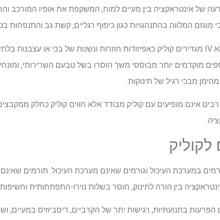
פרעה של אינטראקציה בין מעיים למוח, המשקפת את אופיו המורכב והר
כי מוגזם המלווה בהתנהגויות כגון כיפוף רגליים, קשת גב והתנפחות בטן
הקריטריונים המעודכנים של רומא IV מגדירים קוליק כאפיזודות חוזרות ונשנות של בכי או 
גיל 5 חודשים. ספים מוקדמים יותר מבוססי משך הוסרו בשל טבעם השרירותי, ומונ
הימן מבכי רגיל של תינוקות.
 רבים אינם מופיעים עם קוליק מבודד אלא חווים קוליק כחלק ממקבצי
יה.
 לקוליק
ורמים במערכת העיכול וגורמים שאינם מערכת העיכול. תורמים שאינם 
נטראקציה בין הורה לתינוק, חוסר בשלות נוירו-התפתחותית וחשיפות סב
הפרעות בתנועתיות, רגישות יתר של הקרביים, דיסביוזיס במעיים, וש