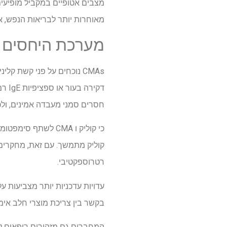
מצבים אטופיים במקביל מופיעים
מאוחרות יותר לבריאות הנפש, אם
מערכת היחסים בין 
CMAs
נוכחים על פני קשת קלי
דקירה בעור או ספציפיות
IgE
רמו
חסרים סמני מעבדה אמינים, ול
כי קוליק ו
CMA
לשתף סימפטומים ח
קוליק מתמשך. עם זאת, מחקרים 
רטרוספקטיבי.
עדויות עדכניות יותר מצביעות ע
בקשר בין צריכת מוצרי חלב אימה
המחברים גם מזהירים רופאים ל