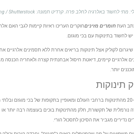
שוד באלרגיה לחלב פרה. קרדיט תמונה: Jirapong Manustrong / Shutterstock
כתב העת
חומרים מזינים
חוקרים העריכו ראיות קיימות לגבי האם אלר
ש לחשוד בתינוקות עם בכי מוגזם.
יגרום לקוליק אצל תינוקות בריאים אחרת ללא תסמינים אלרגיים אחר
ים אלרגיים קיימים, דיאטת חיסול אבחנתית קצרה ולאחריה הכנסה מ
כננים יותר.
ק תינוקות
קוליק אינפנטילי משפיע על 20-30% מהתינוקות ברחבי העולם ומאופיין בתקופות של בכי מוגז
ה נורמלית של תקשורת, חלק מהתינוקות בוכים בעוצמה רבה יותר או ב
 נדירים מגביר את הסיכון לתסכול הורי.
יים משפיעים על מה שהמטפלים רואים כ"מוגזם", וחרדה הורית יכולה 