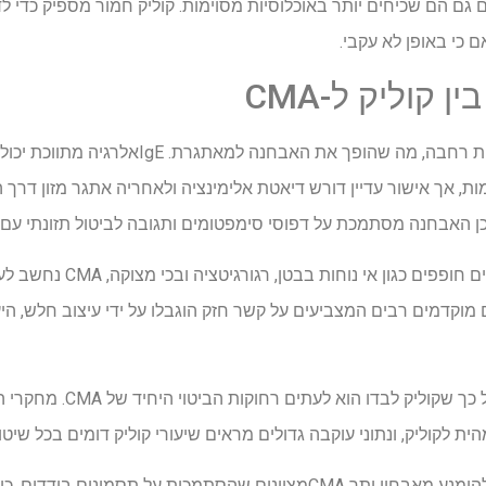
 גם הם שכיחים יותר באוכלוסיות מסוימות. קוליק חמור מספיק כדי ל
 כי באופן לא עקבי.
קוליק ל-CMA
נית רחבה, מה שהופך את האבחנה למאתגרת.
IgE
אלרגיה מתווכת יכול
ת, אך אישור עדיין דורש דיאטת אלימינציה ולאחריה אתגר מזון דרך ה
כן האבחנה מסתמכת על דפוסי סימפטומים ותגובה לביטול תזונתי עם
ופפים כגון אי נוחות בבטן, רגורגיטציה ובכי מצוקה,
CMA
נחשב לעת
מוקדמים רבים המצביעים על קשר חזק הוגבלו על ידי עיצוב חלש, היע
ל כך שקוליק לבדו הוא לעתים רחוקות הביטוי היחיד של
CMA
. מחקרי ה
ית לקוליק, ונתוני עוקבה גדולים מראים שיעורי קוליק דומים בכל שיט
הימנע מאבחון יתר
CMA
מציינים שהסתמכות על תסמינים בודדים, כולל