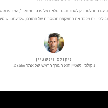
ם עם ההחלטה רק לאחר הבנה מלאה של פרטי המחקר", אמר פרופסו
ב לציין, זה מכבד את ההשקפה המוסרית של התורם, שלדעתנו יש סיכוי
ניקולס וינשטיין
ניקולס וינשטיין הוא העורך הראשי של אתר Datilin.