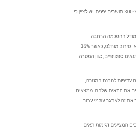
כדי לבדוק את עמדות הציבור כלפי מחקר HBO, סוואי ועמיתיו ערכו סקר על HBOs שמגייסים למעלה מ-300 תושבים יפנים. יש לציין כי
ת מודל ההסכמה הרחבה
הנוכחית. התגובה הציבורית העלתה צורך בשינוי: כמעט שלושה רבעים מהנשאלים הביעו היסוס רציני או סירוב מוחלט, כאשר 36%
מרו שנכונותם תהיה תלויה בתנאים ספציפיים, כגון המטרה
ם עדיפות להבנת המטרה,
בים את התאים שלהם. ממצאים
ובארה"ב, מה שהופך את זה לאתגר עולמי עבור
ים המציעים דגימות תאים