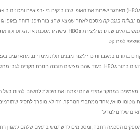
מחקר על אורגני המוח האנושי (HBOs) מאתגר ישירות את האופן שבו בנקים ביו-רפואיים ומ
ם
גבולות בגנטיקה
מסכם לאחר שמצא שהציבור היפני דוחה באופן גור
הסכמה רחבה כאשר ניתן להשתמש בתאים שנתרמו ליצירת HBOs. גישה זו
ציפי לפרויקט.
ורם בתורם במעבדות כדי ליצור מבנים תלת מימדיים, מתארגנים בע
התפתחות המוח האנושי. אלה ידועים בתור HBOs. בעוד שהם מציעים תובנה חסרת תקד
וקת, כי מאמינים במחקר עתידי שהם יפתחו את היכולת לחשוב ולהיות בעל
 צוטומו סוואי, אחד ממחברי המחקר. "זה לא מופרך להסיק שתורמים 
אים שלהם למדע".
 מספקים הסכמה רחבה, ומסכימים להשתמש בתאים שלהם למגוון רחב ש