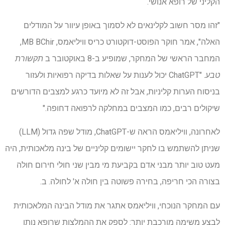
הקליני של רופא אנושי.
"זהו מסר חשוב לקלינאים לא לסמוך באופן עיוור על המודלים
האלה", אמר חוקר הפוסט-דוקטורט כריס וויליאמס, MB BChir,
המחבר הראשי של המחקר, שמופיע ב-8 באוקטובר ב
תקשורת
טבע
. "ChatGPT יכול לענות על שאלות בדיקה רפואיות ולעזור
בניסוח הערות קליניות, אבל זה לא מיועד כרגע למצבים הדורשים
שיקולים רבים, כמו המצבים במחלקה לרפואה דחופה."
לאחרונה, וויליאמס הראה ש-ChatGPT, מודל שפה גדול (LLM)
שניתן להשתמש בו לחקר יישומים קליניים של בינה מלאכותית, היה
מעט טוב יותר מבני אדם בקביעת מי מבין שני חולי חירום חולה
בצורה הכי חריפה, בחירה פשוטה בין חולה א' לחולה. ב.
עם המחקר הנוכחי, וויליאמס אתגר את מודל הבינה המלאכותית
לבצע משימה מורכבת יותר: לספק את ההמלצות שרופא נותן