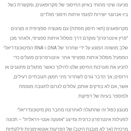
מניעה שינוי מהותי באיזון החיסוני של מקרופאגים, ומקשרת כשל
ביו-אנרגטי ישירות לפגמי איתות חיסוני מולדים.
מקרופאגים (תאי חיסון מפתח) עם מוטציה ספציפית זו מציגים
"פרץ אינטרפרון" מוקדם דרך מסלול איתות ספציפי, ולאחר מכן
שלב מושהה המונע על ידי שחרור של DNA ו-RNA המיטוכונדריאלי
המפעיל מסלול איתות ספציפי אחר. אינטרפרונים פועלים כדי
להניע את מערכות החיסון שלנו להילוך כאשר מתגלים פתוגנים או
וירוסים, אך הדבר גורם לשחרור מיני חמצן תגובתיים רעילים,
אשר, אם לא בודקים אותם, עלולים לגרום לתגובה מוגזמת
ולמספר בעיות של דפיקות.
מנגנון כפול זה שהתגלה לאחרונה מחבר נזק מיטוכונדריאלי
לפעילות אינטרפרון כרונית ומייצג "אזעקה אנטי-ויראלית" – תכונה
מרכזית (אך לא מובנת היטב) של הפרעות אוטואימוניות ודלקתיות