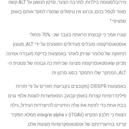
נוירובלסטומה בילדות. למרבה הצער, סרטן הנשען על ALT קשה
מאוד לטפל בהם, וכרגע אין טיפולים שנועדו למקד אותם באופן
ספציפי."
קונרו אמר כי קבוצתו הראתה בעבר שכ- 70% מחולי
אוסטאוסרקומה סובלים מגידולים המונעים על ידי ALT, מנגנון
תחזוקה של טלומר שניתן לאתר באמצעות בדיקת מעבדה אמינה.
מכיוון שאוסטאוסרקומה מציגה שכיחות כה גבוהה של פנוטיפ ה-
ALT, המחקר שלו התמקד בסוג סרטן זה.
באמצעות CRISPR (מקובצים בקביעות חוזרים על פי חזרות
פילינדרומיות קצרות באופן קבוע), המאפשרות לשנות אלפי גנים
בבת אחת כדי לזהות את אלה החיוניים להישרדות הגידול, גילה
הצוות כי חלבון הנקרא integrin alpha v (ITGAV) ממלא תפקיד
קריטי בהישרדותם של אוסטאוסקרומיות מונעות אלט.