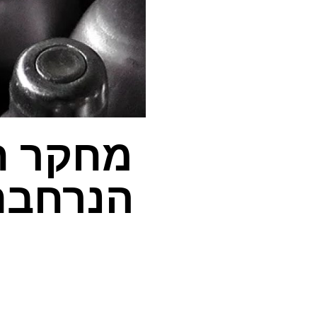
מחקר ח
הנרחבת