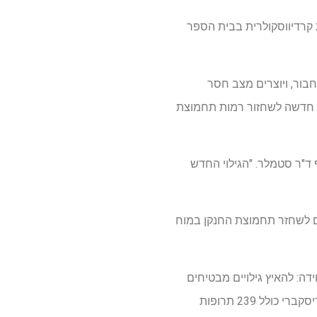
 קרדיווסקולרית בבית הספר
בור, ויוצרים מצב חסר
ת חדשה לשחזור רמות תחמוצת
 ד"ר סטמלר. "הגילוי החדש
ם לשחזר תחמוצת החנקן במוח
Harrington Discovery ב-UH, שיש לו משימה יחידה: להאיץ גילויים מבטיחים
בשנה, הפורטפוליו ההולך וגדל של מכון הרינגטון דיסקברי כולל 239 תרופות