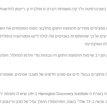
אוניברסיטה ויו"ר קרן משפחת רוברט ס וסילביה ק. רייטמן לחדשנות
ם ספציפיים מסירים תחמוצת החנקן מחלבוני המוח המווסתים את השח
ים על כך שהתמקדות באנזימים אלו יכולה לייצג אסטרטגיה טיפולי
ת האלצהיימר.
 זמן רב שרמות תחמוצת החנקן היו גבוהות מדי ותרמו למחלה", הוסיף
 מחקרים בבעלי חיים עם סוגים חדשים של מעכבי אנזימים, שאמורי
המעמד החדש של תרופות יפותח בעזרת ה- Institute
ה'
ו ב-13 שלו