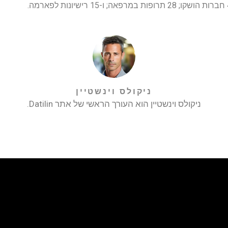
ניקולס וינשטיין
ניקולס וינשטיין הוא העורך הראשי של אתר Datilin.