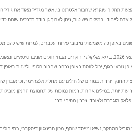
עות תהליך שנקרא שחבור אלטרנטיבי, אשר מגדיל מאוד את גודל הגנ
הפוך כל אדם לייחודי. במילים פשוטות, ניתן לערוך גן בודד בדרכים שונות 
שונים באופן כה משמעותי מזבובי פירות ועכברים, למרות שיש להם מס
תא מולקולרי,
חוקרים מבתי חולים אוניברסיטאיים ומאוניב
פן טבעי בגוף, יכול לווסת באופן נרחב שחבור חלופי, ולשנות באופן ד
צת החנקן יורדות במוחם של חולים עם מחלת אלצהיימר, וכי אובדן של
רועות יותר. במילים אחרות, רמות נמוכות של תחמוצת החנקן מובילו
אק מוגברת ולאובדן זיכרון מהיר יותר".