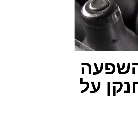
השפעה
קן על