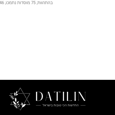
בהתהוות; 75 מוסדות נתמכו; 46 חברות הושקו; 28 תרופות במרפאה; ו-15 רישיונות לפארמה.