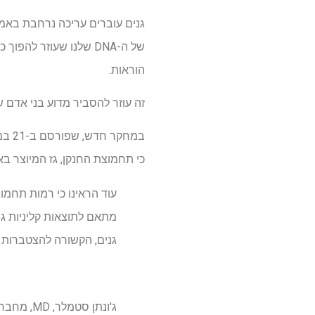
גנים עוברים עריכה נרחבת באמצ
של ה-DNA שלנו שעוזר ל
הוראות.
זה עוזר להסביר מדוע בני אדם 
במחקר חדש, שפורסם ב-21 במאי 2026, ב
כי תחמוצת החנקן, גז המיוצר באו
עוד הראינו כי רמות תחמו
מתאם לתוצאות קליניות ג
גנים, הקשורה להצטברות פל
ג'ונתן סטמלר, MD, מחבר מוביל המחקר, נשיא ומייסד שותף, מכון הרינגטון דיסקברי, בתי חולים אוניברסיטאיים