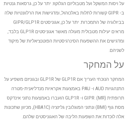
על ויסות המשקל ועל מטבוליזם הגלוקוז. יתר על כן, גרסאות גנטיות
ב- GIPR קשורות לתלות באלכוהול, ומדגישות את הרלוונטיות שלה
בביולוגיה של התמכרות. יתר על כן, אגוניסטים GIPR/GLP1R
מראים יעילות מטבולית מעולה מאשר אגוניסטים GLP1R בלבד,
ומדגישים את ההשפעות הסינרגיסטיות הפוטנציאליות של מיקוד
לשניהם.
על המחקר
המחקר הנוכחי העריך אם GLP1R של GLP1R ובגוניזם משפיע על
התנהגויות AUD ו- PAU באמצעות אקראיות מנדליאנית-מטרה
תרופתית (MR). GIPR ו- GLP1R הועברו באמצעות נתוני אינדקס
מסת גוף (BMI) ונתוני המוגלובין גליזציה (HBA1C), מכיוון שתכונות
אלה לוכדות את השפעות הליבה של האגוניסטים שלהם.