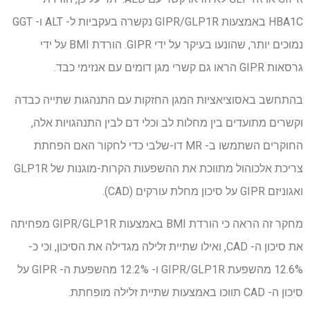
HBA1C באמצעות GIPR/GLP1R נקשרה בעקביות ל- ALT ו- GGT
נמוכים יותר, שהונעו בעיקר על ידי GIPR. הורדת BMI על ידי
גרסאות GIPR הראו גם קשרי מגן דומים עם אנזימי כבד.
בהתחשב באסוציאציות המגן החזקות עם התנהגות שתייה כבדה
וקשרים מתועדים בין מחלות לב וכלי דם לבין התנהגויות אלה,
החוקרים השתמשו ב- MR דו-שלבי כדי לחקור האם הפחתת
צריכת אלכוהול מתווכת את ההשפעות הקרות-מוגנות של GLP1R
ואגוניזם GIPR על סיכון מחלת עורקים (CAD).
מחקר זה הראה כי הורדת BMI באמצעות GIPR/GLP1R מפחיתה
את סיכון ה- CAD, ואילו שתיית זלילה מגדילה את הסיכון, וכי כ-
12.6% מהשפעת GIPR/GLP1R ו- 12.2% מהשפעת ה- GIPR על
סיכון ה- CAD תווכו באמצעות שתיית זלילה מופחתת.