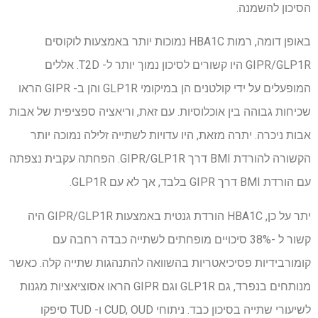
הסיכון להשמנה.
באופן דומה, רמות HBA1C נמוכות יותר באמצעות לוקוסים
GIPR/GLP1R היו קשורים לסיכון נמוך יותר ל- T2D. אללים
המופעלים על ידי קולטנים הן במיקומי GLP1R והן ב- GIPR הראו
שכיחות גבוהה בין אוכלוסיות. עם זאת, וריאציה ספציפית של אבות
אבות ניכרה. יתרה מזאת, היו עדויות לשתייה זלילה נמוכה יותר
הקשורה להורדת BMI דרך GIPR/GLP1R. הפחתה עקבית נצפתה
עם הורדת BMI דרך GIPR בלבד, אך לא עם GLP1R.
יתר על כן, HBA1C הורדת גנטית באמצעות GIPR/GLP1R היה
קשור ל -38% סיכויים מופחתים לשתייה כבדה רחבה עם
קומורבידיות פסיכיאטריות בהשוואה להתנהגות שתייה קלה. כאשר
מנותחים בנפרד, גם GLP1R וגם GIPR הראו אסוציאציות מגנות
לשיעורי שתייה בסיכון כבד. ניתוחי CUD, OUD ו- TUD סיפקו