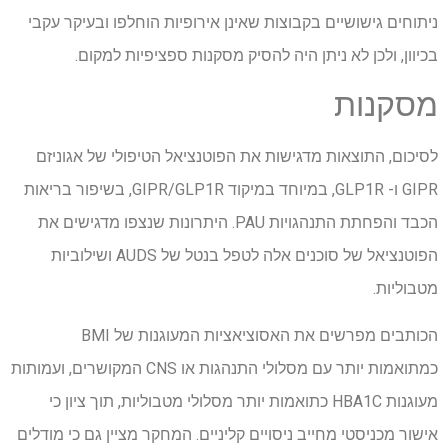
ניתוחים גישושיים בקבוצות שאינן אירופיות הוחלפו ובעיקר עקבי
בכיוון, ולכן לא ניתן היה להסיק מסקנות ספציפיות למקום.
מסקנות
לסיכום, התוצאות מדגישות את הפוטנציאל הטיפולי של אגוניזם
GIPR ו- GLP1R, במיוחד במיקוד GIPR/GLP1R, בשיפור בריאות
הכבד והפחתת התנהגויות PAU. היתרונות שנצפו מדגישים את
הפוטנציאל של סוכנים אלה לטפל בנטל של AUDS ושילוביות
מטבוליות.
הכותבים מפרשים את האסוציאציות המעוגנות של BMI
כמתואמות יותר עם מסלולי התנהגות או CNS המקושרים, ועמותות
מעוגנות HBA1C כתואמות יותר מסלולי מטבוליות, תוך ציון כי
אישור מכניסטי מחייב ניסויים קליניים. המחקר מציין גם כי מודלים