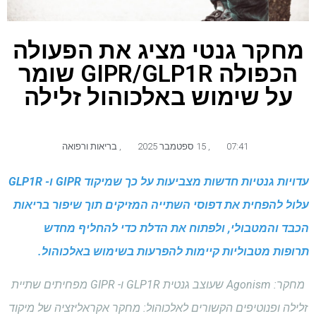
מחקר גנטי מציג את הפעולה
הכפולה GIPR/GLP1R שומר
על שימוש באלכוהול זלילה
07:41
,
15 ספטמבר 2025
,
בריאות ורפואה
עדויות גנטיות חדשות מצביעות על כך שמיקוד GIPR ו- GLP1R
עלול להפחית את דפוסי השתייה המזיקים תוך שיפור בריאות
הכבד והמטבולי, ולפתוח את הדלת כדי להחליף מחדש
תרופות מטבוליות קיימות להפרעות בשימוש באלכוהול.
מחקר: Agonism שעוצב גנטית GLP1R ו- GIPR מפחיתים שתיית
זלילה ופנוטיפים הקשורים לאלכוהול: מחקר אקראליזציה של מיקוד