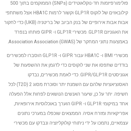
פולימורפיזמות חד-נוקלאוטידים (SNPs) הממוקמים בתוך 500
קילובאזים של לוקוס GLP1R וקשור לרמות HBA1C אצל משתתפי
אבות אבות אירופיים של בנק הביוב של בריטניה (UKB) כדי לחקור
את האגוניזם GLP1R. מכשירי GLP1R ו- GIPR פותחו בנפרד
באמצעות נתוני המחקר של Association Association (GWAS).
מכשירי BMI ו- HBA1C עבור GIPR ו- GLP1R הוסברו למכשירים
בודדים שתפסו את שני לוקוסים כדי לדגמן את ההשפעות של
אגוניסטים GIPR/GLP1R. כדי לאמת מכשירים, נבדקו
האסוציאציות שלהם עם השמנת יתר וסוכרת מסוג 2 (T2D) לכל
חשיפה. יתר על כן, שיעור האנשים הנושאים לפחות אלל הפעלה
אחד במיקומי GLP1R ו- GIPR הוערך באוכלוסיות אירופאיות,
אפריקאיות ומזרח אסיה. הממצאים שוכפלו במערכי נתונים
עצמאיים, נתמכו על ידי ניתוחי קולוקליזציה ונבדקו עם מכשירי