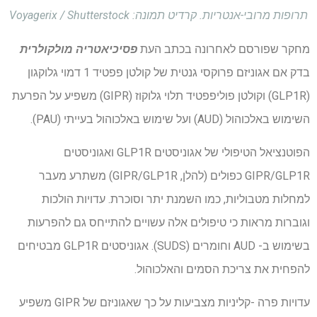
תרופות מרובי-אנטריות. קרדיט תמונה: Voyagerix / Shutterstock
מחקר שפורסם לאחרונה בכתב העת
פסיכיאטריה מולקולרית
בדק אם אגוניזם פרוקסי גנטית של קולטן פפטיד 1 דמוי גלוקגון
(GLP1R) וקולטן פוליפפטיד תלוי גלוקוז (GIPR) משפיע על הפרעת
השימוש באלכוהול (AUD) ועל שימוש באלכוהול בעייתי (PAU).
הפוטנציאל הטיפולי של אגוניסטים GLP1R ואגוניסטים
GIPR/GLP1R כפולים (להלן, GIPR/GLP1R) משתרע מעבר
למחלות מטבוליות, כמו השמנת יתר וסוכרת. עדויות הולכות
וגוברות מראות כי טיפולים אלה עשויים להתייחס גם להפרעות
בשימוש ב- AUD וחומרים (SUDS). אגוניסטים GLP1R מבטיחים
להפחית את צריכת הסמים והאלכוהול.
עדויות פרה -קליניות מצביעות על כך שאגוניזם של GIPR משפיע