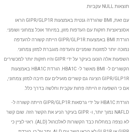
תוצאות NULL עקביות.
עם זאת, BMI שהורדה גנטית באמצעות GIPR/GLP1R הראו
אסוציאציות חזקות עם העדפות מזון, במיוחד אוכל צמחוני ושומני.
הורדת BMI באמצעות GIPR/GLP1R הייתה קשורה להעדפה
נמוכה יותר למזונות שומניים והעדפה מוגברת למזון צמחוני.
השפעות אלה הונעו בעיקר על ידי GIPR והיו חזקות יותר למכשירים
הקשורים ל- BMI מאשר ל- HBA1C. הורדת HBA1C באמצעות
GIPR/GLP1R הציגה גם קשרים מועילים עם חיבה למזון צמחוני,
אם כי השפעה זו הייתה פחות עקבית וחלשה בדרך כלל.
הורדת HBA1C על ידי גרסאות GIPR/GLP1R הייתה קשורה ל-
NAFLD נמוך יותר, ו- GIPR בעיקר הניע את הקשר הזה. שום קשר
לא נצפה במחלות כבד הקשורות לאלכוהול (ALD). ראוי לציין כי
GIPR או GLP1R לא הראו קשר עם ALD. יתר על כן, הורדת