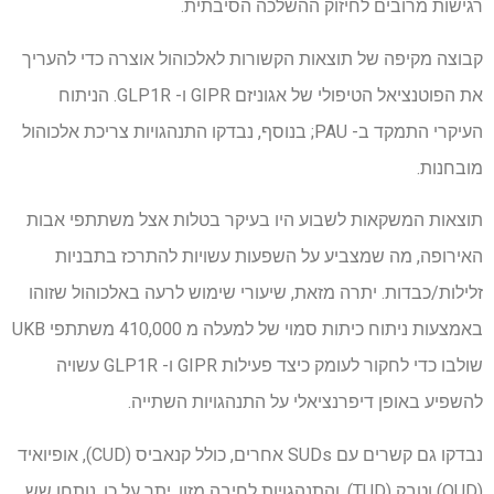
רגישות מרובים לחיזוק ההשלכה הסיבתית.
קבוצה מקיפה של תוצאות הקשורות לאלכוהול אוצרה כדי להעריך
את הפוטנציאל הטיפולי של אגוניזם GIPR ו- GLP1R. הניתוח
העיקרי התמקד ב- PAU; בנוסף, נבדקו התנהגויות צריכת אלכוהול
מובחנות.
תוצאות המשקאות לשבוע היו בעיקר בטלות אצל משתתפי אבות
האירופה, מה שמצביע על השפעות עשויות להתרכז בתבניות
זלילות/כבדות. יתרה מזאת, שיעורי שימוש לרעה באלכוהול שזוהו
באמצעות ניתוח כיתות סמוי של למעלה מ 410,000 משתתפי UKB
שולבו כדי לחקור לעומק כיצד פעילות GIPR ו- GLP1R עשויה
להשפיע באופן דיפרנציאלי על התנהגויות השתייה.
נבדקו גם קשרים עם SUDs אחרים, כולל קנאביס (CUD), אופיואיד
(OUD) וטבק (TUD), והתנהגויות לחיבה מזון. יתר על כן, נותחו שש