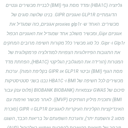
גליזציה (HBA1C) ומדד מסת גוף (BMI) לבניית מכשירים גנטיים
הדוגמתיים GLP1R ואגוניזם GIPR. בנינו שלושה סוגים של
מכשירים: האחד ש- proxies glp1r אגוניזם, כזה שמגדיל את
אגוניזם Gipr, ומכשיר משולב אחד שמגדיל את האגוניזם הכפול
Glp1r ו- Gipr. כל סוג מכשיר כלל מקורות חשיפה מרובים המחקים
את התגובות הפיזיולוגיות הצפויות למודולציה פרמקולוגית של
המטרות (הורידה את המוגלובין הגליקטי (HBA1C), הפחתת מדד
מסת הגוף (BMI) וביטוי GLP1R או GIPR בקליפת המוח). ערכות
מכשירים לכל חשיפה של BMI ו- HBA1C נבנו בשני סטטיסטיקות
סיכום של GWAS עצמאיות (BIOBANK BIOBANK (פלוס ענק עבור
BMI) ותוכנית מיליון הוותיקים (MVP)). לאחר מכשור ואימות עם
האינדיקציות הקליניות העיקריות לאגוניזם GLP1R ו- GIPR (סוכרת
מסוג 2 והשמנת יתר), והערכת השפעתם על בריאות הכבד, השגנו
מבחר של תוצאות הקשורות להפרעת שימוש באלכוהול (AUD)