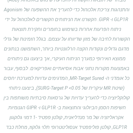
והתנהגות צריכת אלכוהול כדי להעריך את ההשפעה של Agonism
GLP1R ו- GIPR. הקשרנו את הניתוחים הקשורים לאלכוהול על ידי
ניתוח הפרעות אחרות בשימוש בחומרים וחקירת תוצאות
הקשורות לחיבה של מזון שדיווחו על עצמם. בגלל הזמינות של גדלי
מדגם גדולים ונקודות הקצה הרלוונטיות ביותר, השתמשנו בנתונים
ממוצא האירופי כמערך הניתוח העיקרי, אך ביצענו גם ניתוחים
באמצעות מקורות נתוני אבות אסיאתיים ואפריקאים. לבסוף, עבור
כל אומדני ה- MR-Target Sured, המדגימים עדויות למערכת יחסים
(שיטת MR עיקרית של SURG-Target P <0.05), ביצענו ניתוחי
קולוקליזציה כדי להעריך עדויות של גרסאות סיבתיות משותפות בין
חשיפות הסמן הביולוגי והתוצאות ב- GLP1R ו- GIPR הגנומיות.
אקראליזציה של מר מנדליאנית, קולטן פפטיד -1 דמוי גלוקגון
GLP1R, קולטן פוליפפטיד אנסולינוטרופי תלוי גלוקוז, מחלת כבד