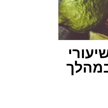
יעורי
במהלך