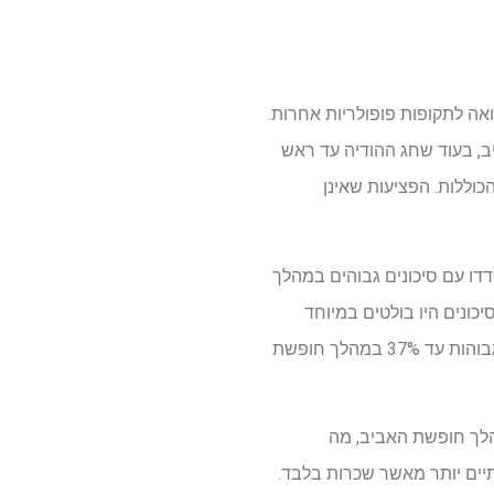
אה לתקופות פופולריות אחרות.
יב, בעוד שחג ההודיה עד ראש
וללות. הפציעות שאינן
לם התמודדו עם סיכונים גבוהים במהלך
 קטלניים נאמדים ב-10-15% מעל קו הבסיס. הסיכונים היו בולטים במיוחד
עבור תאונות שבהן מעורבים נהגים מחוץ למדינה, שבהן מספר הפציעות הקטלניות והלא קטלניות היו גבוהות עד 37% במהלך חופשת
הלך חופשת האביב, מה
יים יותר מאשר שכרות בלבד.