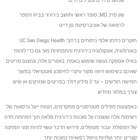
שמשנים חיים ומצילים חיים".
שון פרז, MD, סופר ראשי ותושב כירורגי בבית הספר
לרפואה של אוניברסיטת סן דייגו
חוקרים ניתחו אלפי ניתוחים ברחבי UC San Diego Health
באורולוגיה, אונקולוגיה כירורגית והתמחויות מעי גס כדי לזהות
באילו אספקה ​​נעשה שימוש באמת. באזורים אלה, צמצום פריטים
שאינם בשימוש היווה מקור עיקרי לחיסכון פוטנציאלי במשך
חמישה חודשים – עד 3 מיליון דולר בפריטים שנזרקים או שיש
צורך במלאי מחדש.
באמצעות מודלים סטטיסטיים מתקדמים, הצוות ייעל גרסאות של
רשימות אלה ששמרו על מוכנות כירורגית מלאה תוך הפחתה חדה
של הפסולת. עבור מטופלים, פירוש הדבר עשוי להיות זמני המתנה
קצרים יותר ועלויות טיפול רפואיות נמוכות יותר.