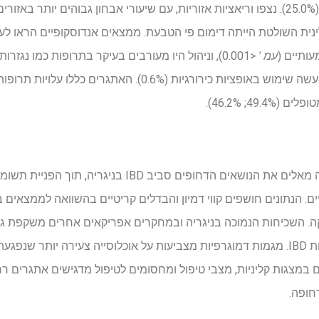
). התכונה הקלינית השולטת הייתה דימום פי הטבעת. ממצאים אנדוסקופיים הראו
עמ '
<0.001), וניהול היו מעורבים בעיקר בתרופות כמו נגז
(60.0%), כאשר לעתים רחוקות נעשה שימוש באופציות כירורגיות (0.6%)
4; 46.2%).
הממצאים של סקר רב -מרכזי זה מאלים את הנושאים הדחופים ס
ים. הנתונים חושפים קווי דמיון והבדלים קריטיים בהשוואה לממצאים
ה. השכיחות הנמוכה בניגריה ובמחקרים אפריקאים אחרים משקפת גור
ים במצגות קליניות, מצבי טיפול ומחסומים לטיפול מדגישים אתגרים 
חופה.