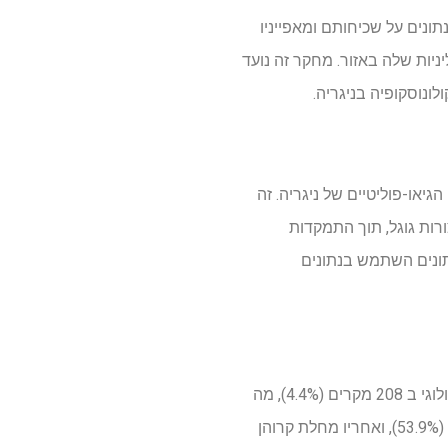
יה, נתונים על שכיחותם ומאפייניו
ניות שלה באזור. מחקר זה נועד
ורים הגיאו-פוליטיים של ניגריה. זה
ם באמצעות צורות גוגל, תוך התמקדות
נתונים השתמש בנתונים
בסך הכל זוהו 459 מקרי IBD החשודים (9.7%) בקרב למעלה מ- 4,700 קולונוסקופיות, עם אישור היסטולוגי ב 208 מקרים (4.4%), מה
שמצביע על שכיחות IBD באוכלוסיית המטופלים הניגרית. סוג המשנה הנפוץ ביותר היה קוליטיס כיבית (53.9%), ואחריו מחלת קרוהן