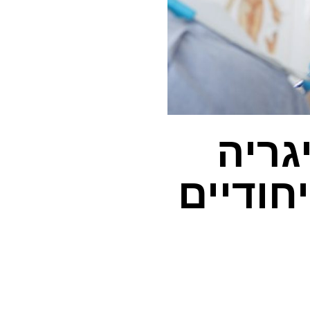
גריה
חודיים