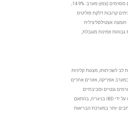
(21.0%) וקוליטיס בלתי מוגדרת (25.0%). נצפו וריאציות אזוריות, עם שיעורי אבחון גבוהים יותר באזורים מסוימים (צפון-מערב: 14.9%;
 לעיתים קרובות דלקת פוליטיס
רות חומצה אצטילסליצילית
. האתגרים כללו עלויות תרופות גבוהות וזמינות מוגבלת,
ביב IBD בניגריה, תוך הפניית תשומת לב לשכיחותו, מצגות קליניות
 במערב אפריקה, אזורים אחרים
מים גנטיים וסביבתיים
ייחודיים המשפיעים על התפתחות IBD. מגמות דמוגרפיות מצביעות על אוכלוסייה צעירה יותר שנפגעה על ידי IBD בניגריה, בהתאם
רחבים יותר במערכת הבריאות