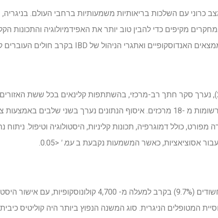
 דלקתית (IBD) היא מצב כרוני עם השלכות בריאותיות משמעותיות ברחבי העולם. בניגר
חקרים מקיפים כדי להבין טוב יותר את האפידמיולוגיה והתכונות הקלי
אתגרי הניהול של IBD בקרב חולים העוברים קולונוסקופיה בניגריה.
במשך חמש שנים (2019–2024), נערך סקר חתך רב-מרכזי, בהשתתפות קלינאים בכל ששת האז
כלל סקירה רטרוספקטיבית של רשומות מ -18 מרכזים. איסוף הנתונים נערך בשני שלבי
מפורט, כולל דמוגרפיה, תכונות קליניות, היסטולוגיה וטיפול. ניתוח 
 עבור אסוציאציות, כאשר המשמעות נקבעת ב
עמ '
<0.05.