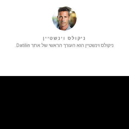
ניקולס וינשטיין
ניקולס וינשטיין הוא העורך הראשי של אתר Datilin.